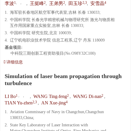
1
,
,
2
2
2,3
4
李波
,
王挺峰
,
王弟男
,
田玉珍
,
安雪晶
1.
海军驻长春地区航空军事代表室,吉林 长春 130033;
2.
中国科学院 长春光学精密机械与物理研究所 激光与物质相
互作用国家重点实验室,吉林 长春 130033;
3.
中国科学院 研究生院,北京 100039;
4.
辽宁机电职业技术学院 信息工程系,辽宁 丹东 118009
基金项目:
中科院三期创新工程资助项目(No.O98Y32C100)
详细信息
Simulation of laser beam propagation through
turbulence
1
,
,
2
2
LI Bo
,
WANG Ting-feng
,
WANG Di-nan
,
2,3
4
TIAN Yu-zhen
,
AN Xue-jing
1.
Aviation Commissary of Navy in Changchun,Changchun
130033,China;
2.
State Key Laboratory of Laser Interaction with
Matter,Changchun Institute of Optics, Fine Mechanics and