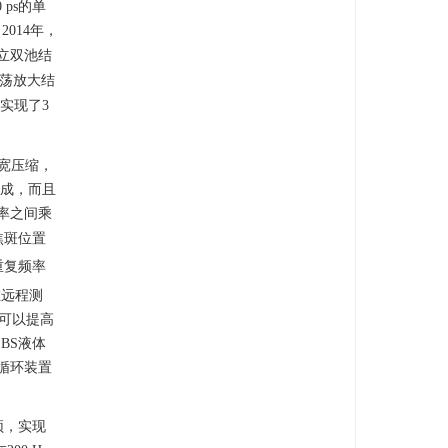
ps的单
2014年，
独立双池结
振荡放大结
实现了3
脉宽压缩，
造成，而且
率之间乘
焦斑位置
重复频率
在远程测
率可以提高
BS液体
体循环装置
颈，实现