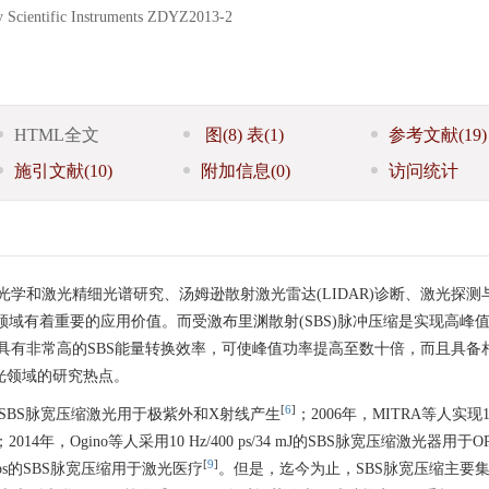
 Scientific Instruments
ZDYZ2013-2
HTML全文
图
(8)
表
(1)
参考文献
(19)
施引文献
(10)
附加信息
(0)
访问统计
光学和激光精细光谱研究、汤姆逊散射激光雷达(LIDAR)诊断、激光探测
等领域有着重要的应用价值。而受激布里渊散射(SBS)脉冲压缩是实现高峰
具有非常高的SBS能量转换效率，可使峰值功率提高至数十倍，而且具备
光领域的研究热点。
[
6
]
900 ps的SBS脉宽压缩激光用于极紫外和X射线产生
；2006年，MITRA等人实现10 
；2014年，Ogino等人采用10 Hz/400 ps/34 mJ的SBS脉宽压缩激光器用于
[
9
]
~750 ps的SBS脉宽压缩用于激光医疗
。但是，迄今为止，SBS脉宽压缩主要集中