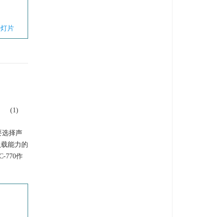
幻灯片
(1)
要选择声
负载能力的
770作