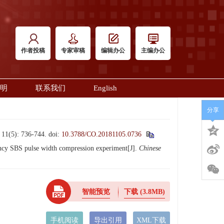
作者投稿
专家审稿
编辑办公
主编办公
明
联系我们
English
分享
): 736-744.
doi:
10.3788/CO.20181105.0736
y SBS pulse width compression experiment[J].
Chinese
智能预览
下载
(3.8MB)
手机阅读
导出引用
XML下载