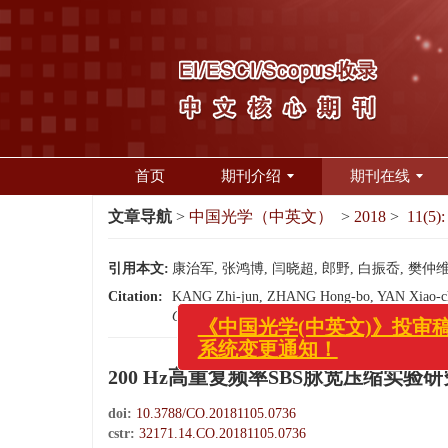
首页
期刊介绍
期刊在线
文章导航
>
中国光学（中英文）
>
2018
>
11(5):
引用本文:
康治军, 张鸿博, 闫晓超, 郎野, 白振岙, 樊仲维. 
《中国光学(中英文
系统变更通知！
Citation:
KANG Zhi-jun, ZHANG Hong-bo, YAN Xiao-chao
Optics
, 2018, 11(5): 736-744.
doi:
10.3788/CO.
200 Hz高重复频率SBS脉宽压缩实验研
doi:
10.3788/CO.20181105.0736
cstr:
32171.14.CO.20181105.0736