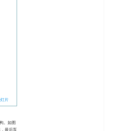
幻灯片
结构。如图
镜，最后泵