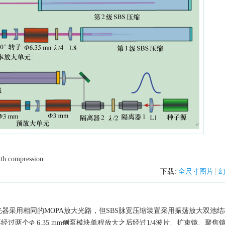
dth compression
下载:
全尺寸图片
光器采用相同的MOPA放大光路，但SBS脉宽压缩装置采用振荡放大双池
再经过两个
Φ
6.35 mm侧泵模块单程放大之后经过1/4波片、扩束镜、聚焦