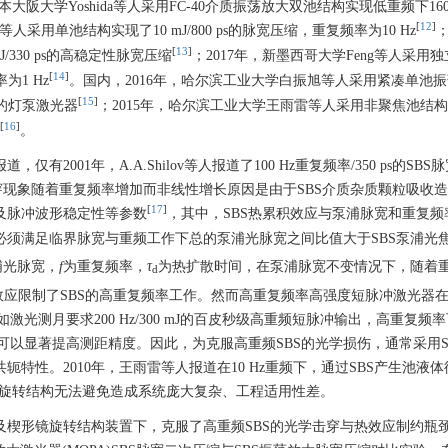
阪大学Yoshida等人采用FC-40介质振荡放大双池结构实现低重频下160 
[
12
]
人采用单池结构实现了10 mJ/800 ps的脉宽压缩，重复频率为10 Hz
；
[
13
]
J/330 ps的高稳定性脉宽压缩
；2017年，新墨西哥大学Feng等人采用
[
14
]
为1 Hz
。国内，2016年，哈尔滨工业大学白振旭等人采用紧凑单池
[
15
]
作的灯泵激光器
；2015年，哈尔滨工业大学王雨雷等人采用非聚焦池结构
[
16
]
。
2001年，A.A.Shilov等人报道了100 Hz重复频率/350 ps的SBS
学击穿现象随着重复频率增加而非线性增长原因是由于SBS介质杂质颗粒吸收
[
17
]
及脉冲波形稳定性等参数
，其中，SBS热累积效应与泵浦脉宽和重复频
必须满足临界脉宽与重频工作下总的泵浦光脉宽之间比值大于SBS泵浦光
浦光脉宽，
f
为重复频率，
τ
为热扩散时间，在泵浦脉宽不变情况下，随着
d
热效应限制了SBS的高重复频率工作。然而高重复频率高强度短脉冲激光器
测月要求200 Hz/300 mJ的百皮秒级高重频短脉冲输出，高重复频
以显著提高测距精度。因此，为克服高重频SBS的光学损伤，通常采用S
特性。2010年，王雨雷等人报道在10 Hz重频下，通过SBS产生池液
S旋转结构无法避免造成系统庞大复杂、工程适用性差。
及楔形镜旋转结构装置下，克服了高重频SBS的光学击穿与热效应制约瓶