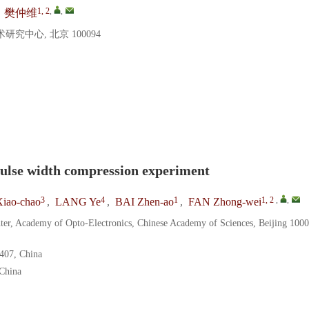
1, 2
,
,
,
樊仲维
中心, 北京 100094
pulse width compression experiment
3
4
1
1, 2
,
,
iao-chao
,
LANG Ye
,
BAI Zhen-ao
,
FAN Zhong-wei
ter, Academy of Opto-Electronics, Chinese Academy of Sciences, Beijing 1000
1407, China
 China