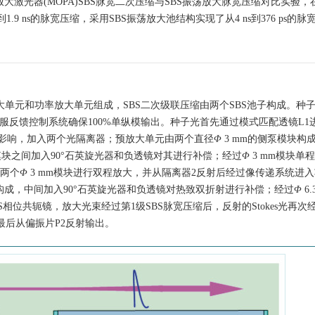
大激光器(MOPA)SBS脉宽二次压缩与SBS振荡放大脉宽压缩对比实验，在2
.9 ns的脉宽压缩，采用SBS振荡放大池结构实现了从4 ns到376 ps的脉
单元和功率放大单元组成，SBS二次级联压缩由两个SBS池子构成。种
伺服反馈控制系统确保100%单纵模输出。种子光首先通过模式匹配透镜L1
影响，加入两个光隔离器；预放大单元由两个直径
Φ
3 mm的侧泵模块构
m模块之间加入90°石英旋光器和负透镜对其进行补偿；经过
Φ
3 mm模块单
过两个
Φ
3 mm模块进行双程放大，并从隔离器2反射后经过像传递系统进
模块构成，中间加入90°石英旋光器和负透镜对热致双折射进行补偿；经过
Φ
6.
S相位共轭镜，放大光束经过第1级SBS脉宽压缩后，反射的Stokes光再次
最后从偏振片P2反射输出。