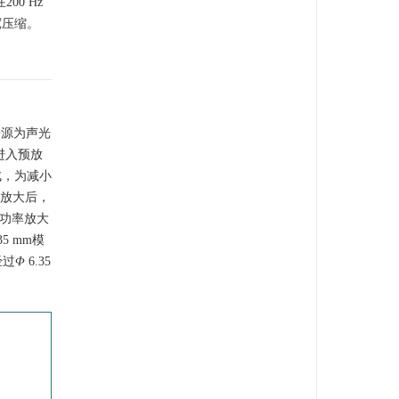
00 Hz
宽压缩。
子源为声光
进入预放
成，为减小
程放大后，
入功率放大
35 mm模
经过
Φ
6.35