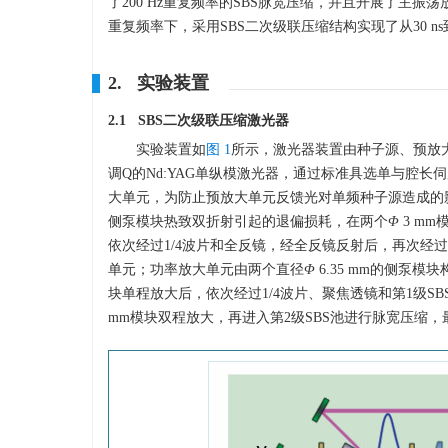
了200 Hz重复频率的SBS脉宽压缩，并且开展了主振荡放
重复频率下，采用SBS二次级联压缩结构实现了从30 ns到1
2. 实验装置
2.1 SBS二次级联压缩激光器
实验装置如
图 1
所示，激光器装置由种子源、预放大
调Q的Nd:YAG单纵模激光器，通过标准具选单与腔长
大单元，为防止预放大单元反馈光对单频种子源造成的
侧泵模块热致双折射引起的退偏损耗，在两个
Φ
3 m
依次经过1/4波片和全反镜，经全反镜反射后，再次经
单元；功率放大单元由两个直径
Φ
6.35 mm的侧泵
块单程放大后，依次经过1/4波片、聚焦透镜和第1级SB
mm模块双程放大，再进入第2级SBS池进行脉宽压缩，