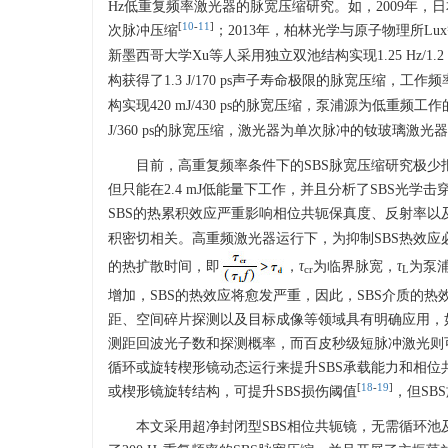
Hz低重复频率激光器的脉宽压缩研究。如，2009年，日本大
[
10
-
11
]
次脉冲压缩
；2013年，柏林光学与原子物理所Lux等
新墨西哥大学Xu等人采用独立双池结构实现1.25 Hz/1.2 
构获得了1.3 J/170 ps声子寿命极限的脉宽压缩，工作频率
构实现420 mJ/430 ps的脉宽压缩，泵浦源为低重频工
J/360 ps的脉宽压缩，激光器为单次脉冲的钕玻璃激光器
目前，高重复频率条件下的SBS脉宽压缩研究极少报道，仅有
但只能在2.4 mJ低能量下工作，并且分析了SBS光
SBS的热累积效应严重影响相位共轭保真度、反射率以
积密切相关。高重频激光器运行下，为抑制SBS热效应
的热扩散时间，即
，
τ
为临界脉宽，
τ
为泵
cr
L
增加，SBS的热效应将愈发严重，因此，SBS介质的
距、空间碎片探测以及目标成像等领域具有明确应用，如激光
测距回波光子数和探测概率，而百皮秒级短脉冲激光则可
循环或旋转楔形镜动态运行来提升SBS承载能力和相位共轭
[
18
-
19
]
或楔形镜旋转结构，可提升SBS损伤阈值
，但SB
本文采用超净封闭型SBS相位共轭镜，无需循环池