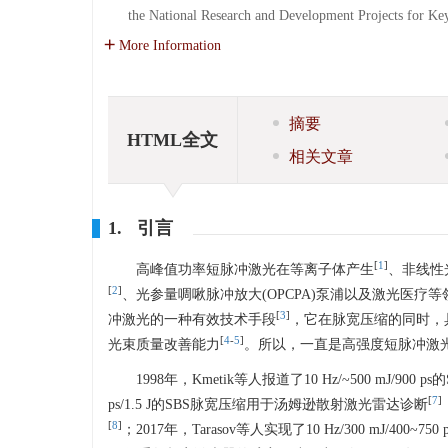
the National Research and Development Projects for Key
More Information
摘要
HTML全文
相关文章
1. 引言
[
1
]
高峰值功率短脉冲激光在等离子体产生
、非线性
[
2
]
、光参量啁啾脉冲放大(OPCPA)泵浦以及激光医疗
[
3
]
冲激光的一种有效技术手段
，它在脉宽压缩的同时，
[
4
-
5
]
光束质量改善能力
。所以，一直是高强度短脉冲激
1998年，Kmetik等人报道了10 Hz/~500 mJ/
[
7
]
ps/1.5 J的SBS脉宽压缩用于汤姆逊散射激光雷达诊断
[
8
]
；2017年，Tarasov等人实现了10 Hz/300 mJ/400