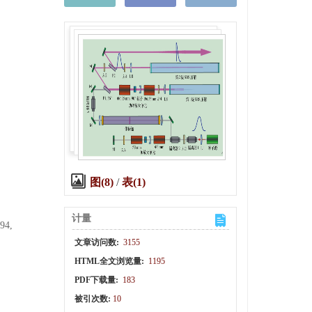
图(8)
/
表(1)
计量
94,
文章访问数:
3155
HTML全文浏览量:
1195
PDF下载量:
183
被引次数:
10