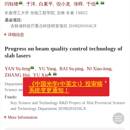
,
闫钰锋
,
于洋
,
白素平
,
倪小龙
,
张晖
,
于信
长春理工大学 光电工程学院, 吉林 长春 130022
基金项目:
吉林省科技厅重点科技研发项目
20180201016GX
详细信息
Progress on beam quality control technology of
slab lasers
YAN Yu-feng
,
YU Yang
,
BAI Su-ping
,
NI Xiao-long
,
,
ZHANG Hui
,
YU Xin
x
《中国光学(中英文)》投审稿
Department of Optical Engineering, Changchun University of
系统变更通知！
Science and Technology, Changchun 130022, China
Funds:
Key Science and Technology R&D Project of Jilin Provincial Science
and Technology Department
20180201016GX
More Information