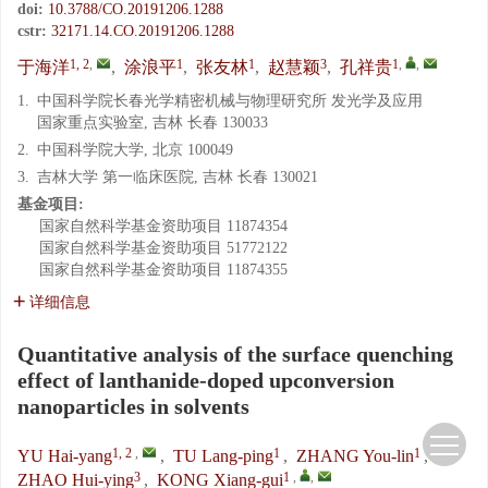
doi:
10.3788/CO.20191206.1288
cstr:
32171.14.CO.20191206.1288
1, 2
,
1
1
3
1
,
,
于海洋
,
涂浪平
,
张友林
,
赵慧颖
,
孔祥贵
1.
中国科学院长春光学精密机械与物理研究所 发光学及应用
国家重点实验室, 吉林 长春 130033
2.
中国科学院大学, 北京 100049
3.
吉林大学 第一临床医院, 吉林 长春 130021
基金项目:
国家自然科学基金资助项目
11874354
国家自然科学基金资助项目
51772122
国家自然科学基金资助项目
11874355
详细信息
Quantitative analysis of the surface quenching
effect of lanthanide-doped upconversion
nanoparticles in solvents
1, 2
,
1
1
YU Hai-yang
,
TU Lang-ping
,
ZHANG You-lin
,
3
1
,
,
ZHAO Hui-ying
,
KONG Xiang-gui