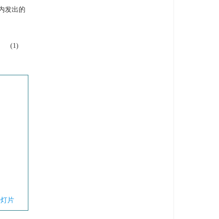
内发出的
：
(1)
幻灯片