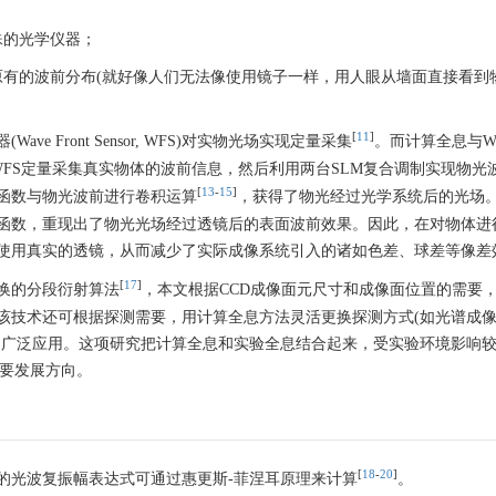
殊的光学仪器；
去原有的波前分布(就好像人们无法像使用镜子一样，用人眼从墙面直接看到
[
11
]
 Front Sensor, WFS)对实物光场实现定量采集
。而计算全息与W
FS定量采集真实物体的波前信息，然后利用两台SLM复合调制实现物光
[
13
-
15
]
函数与物光波前进行卷积运算
，获得了物光经过光学系统后的光场
函数，重现出了物光光场经过透镜后的表面波前效果。因此，在对物体进
要使用真实的透镜，从而减少了实际成像系统引入的诸如色差、球差等像差
[
17
]
换的分段衍射算法
，本文根据CCD成像面元尺寸和成像面位置的需要
该技术还可根据探测需要，用计算全息方法灵活更换探测方式(如光谱成
到广泛应用。这项研究把计算全息和实验全息结合起来，受实验环境影响
重要发展方向。
[
18
-
20
]
的光波复振幅表达式可通过惠更斯-菲涅耳原理来计算
。