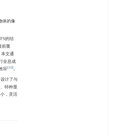
物体的像
FS的结
波前重
。本文通
行全息成
[
16
]
效应
。
，设计了与
像、特种显
较小，灵活