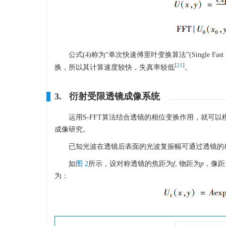
公式(4)称为“单次快速傅里叶变换算法”(Single Fast Fourie
[
21
]
换，所以其计算速度较快，失真率较低
。
3. 衍射受限透镜成像系统
运用S-FFT算法结合透镜的相位变换作用，就可
成像研究。
已知光波在透镜后表面的光波复振幅可通过透镜的
如
图 2
所示，设对称透镜的焦距为
f
, 物距为
p
，像距
为：