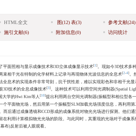
HTML全文
图
(12)
表
(3)
参考文献
(24)
施引文献
(6)
附加信息
(0)
访问统计
[
1
]
了平面照相与显示成像技术和3D立体成像显示技术
。现如今3D技术多
[
2
-
4
]
两束相干光在特制的化学材料上记录与再现物体光波信息的全息术
。
法全息术的实现条件非常苛刻，抗干扰性差，难以实现彩色和非相干光显
[
3
]
眼3D技术的全息成像技术
。这种技术可以利用空间光调制器(Spatial Ligh
[
10
]
大学的Hwi Kim等人
提出利用两台空间光调制器(振幅型和相位型各一
一个平面物光场，然后用第一个振幅型SLM加载光场强度信息，再利用第
。而后通过成像透镜和CCD形成的成像系统对物光光场进行探测。他们通
留在利用计算模拟物光光场的阶段。与此同时，其重现的光场对于成像系
幕布)反射后被人眼观看。