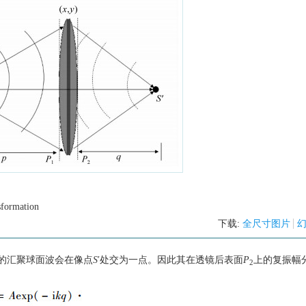
sformation
下载:
全尺寸图片
的汇聚球面波会在像点
S
′处交为一点。因此其在透镜后表面
P
上的复振幅
2