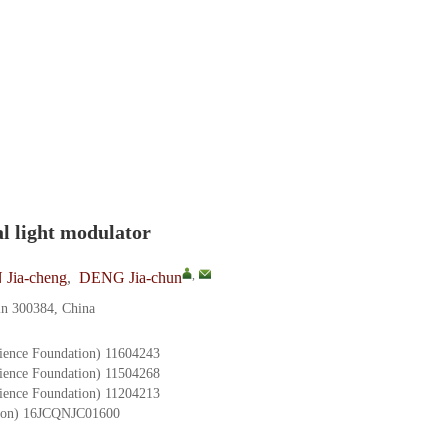
l light modulator
,
Jia-cheng
,
DENG Jia-chun
jin 300384, China
ience Foundation)
11604243
ience Foundation)
11504268
ience Foundation)
11204213
ion)
16JCQNJC01600