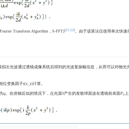
[
21
-
22
]
r Transform Algorithm，S-FFT)
。由于该算法仅使用单次快速
以模拟出光波通过透镜成像系统后得到的光波复振幅信息，从而可以对物光
相位变换因子
t
(
x
,
y
)计算。
为
q
。在傍轴近似的情况下，点光源
S
产生的发散球面波在透镜前表面
P
上
1