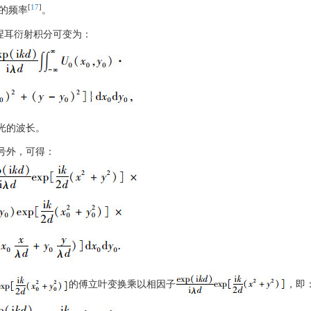
[
17
]
的频率
。
涅耳衍射积分可变为：
光的波长。
号外，可得：
的傅立叶变换乘以相因子
，即