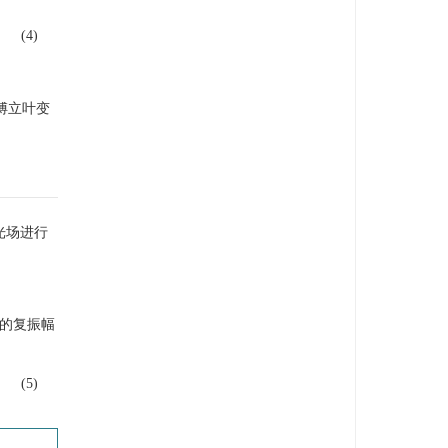
(4)
傅立叶变
光场进行
的复振幅
(5)