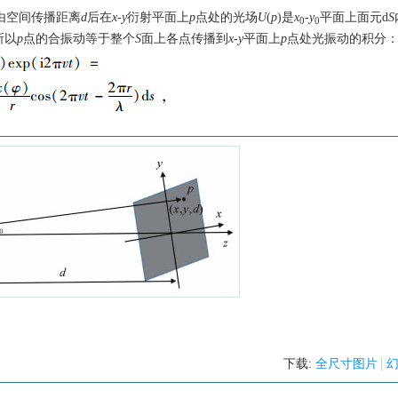
由空间传播距离
d
后在
x-y
衍射平面上
p
点处的光场
U
(
p
)是
x
-
y
平面上面元d
S
0
0
所以
p
点的合振动等于整个
S
面上各点传播到
x-y
平面上
p
点处光振动的积分
下载:
全尺寸图片