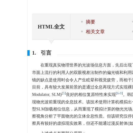
摘要
HTML全文
相关文章
1. 引言
在重现真实物理世界的光波场信息方面，先后出现
市面上流行的利用人的双眼视差法制作的偏光镜和利用
镜的缺点是使用时会令人产生眩晕和视觉疲劳，而相干
目前，具有较大发展前景的是通过全息再现方式实现裸
[
5
]
[
6
-
9
]
Modulator, SLM)
良好的相位复原特性来实现
。韩国
现物光波前重现的全息技术。该技术使用计算机模拟出
型SLM加载相位信息，从而重现了模拟计算的物光光场
察视角分析了平面物光的立体全息性质。但该研究仅停
察具有较好的虚拟现实效果，但还不能通过漫反射体(如