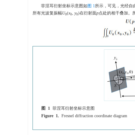
菲涅耳衍射坐标示意图如
图 1
所示，可见，光经自
所有光波复振幅
U
(
x
,
y
)在衍射面
p
点处的相干叠加。
0
0
0
图 1
菲涅耳衍射坐标示意图
Figure 1.
Fresnel diffraction coordinate diagram