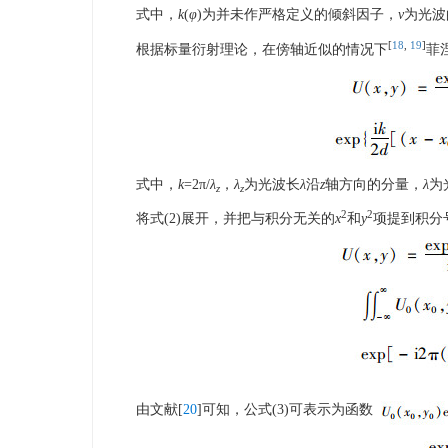
式中，
k
(
φ
)为并未作严格定义的倾斜因子，
v
为光波
[
18
,
19
]
根据标量衍射理论，在傍轴近似的情况下
菲
式中，
k
=2π/
λ
，
λ
为光波长
λ
沿
z
轴方向的分量，
λ
为
z
z
2
2
将式(2)展开，并把与积分无关的
x
和
y
项提到积分
由文献[
20
]可知，公式(3)可表示为函数