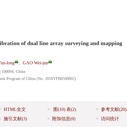
ibration of dual line array surveying and mapping
n-long
,
GAO Wei-jun
ng 100094, China
pment Program of China (No. 2016YFB0500802)
HTML全文
图
(10)
表
(2)
参考文献
(20)
施引文献
(3)
附加信息
(0)
访问统计