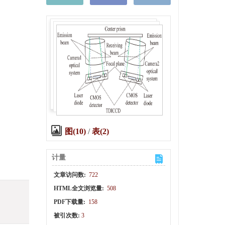
图(10)
/
表(2)
计量
文章访问数:
722
HTML全文浏览量:
508
PDF下载量:
158
被引次数:
3