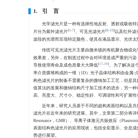
1. 引 言
光学滤光片是一种有选择性地反射、透射或吸收特
[
5
-
7
]
[
8
-
10
]
片分为紫外滤光片
、可见光滤光片
以及红外滤
波段的光谱而呈现特定颜色，使其在液晶显示、光伏太
传统可见光滤光片主要由微米级的有机聚合物或化
效果差，另外，在制造过程中会对环境造成严重的污染
[
17
-
19
]
导致使用寿命及成色质量大大降低
。为了解决这
率介质膜堆构成的一维（1D）光子晶体结构和由金属-介质-金
构色滤光片的制备不需要复杂的微纳加工工艺，但是其
值算法的发展和微纳结构尺寸加工技术的进步，另一种
高、亮度大、尺寸小、稳定性好、可调谐性和可扩展性
近年来，研究人员基于不同的超构表面结构以及共
滤光片在近年来的研究进展。其中，文章第二部分将详细介
Resonance，GMR）、等离子体激元共振效应（Plasmon
表面结构色滤光片的应用现状，包括全彩显示、全息成
势进行展望。