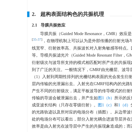
2. 超构表面结构色的共振机理
2.1 导膜共振效应
导膜共振（Guided Mode Resonance，
[
35
-
37
]
，在物理机制上可以认为是外部传播的衍射光场与
线宽窄、衍射效率高、共振波长对入射角敏感等特点。
等。导模共振滤光片（Guided Mode Resonant Fi
衍射级次与波导所支持的模式相匹配时所产生的共振现
到了广泛的关注。一般情况下，GMRF由光栅层、波导
（1）入射到周期性排列的光栅结构表面的光会发生衍
层内传输的光泄漏出去。入射光在GMRF结构内的光路
产生不同的衍射级次，满足平板波导的传导模式的衍射
传输的导波会被泄漏出去，并产生如
图1（b）
所示的反
成亚波长结构（只存在零级衍射）。
图1（c）
和
1（d）
的光路轨迹以及所对应的电场分布（插图）。从边带波
处的电场分布可以看出，部分入射光耦合进波导层并在
效率是由入射光在波导层中产生的共振现象造成的；而