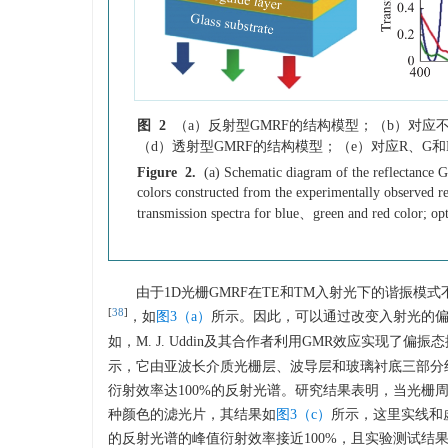
图 2
（a）反射型GMRF的结构模型；（b）对
（d）透射型GMRF的结构模型；（e）对应R、G
Figure 2.
(a) Schematic diagram of the reflectance G
colors constructed from the experimentally observed re
transmission spectra for blue、green and red color; opti
由于1D光栅GMRF在TE和TM入射光下的谐振模
[
38
]
，如
图3（a）
所示。因此，可以通过改变入射光的
如，M. J. Uddin及其合作者利用GMR效应实现了
示，它由亚波长介质光栅层、波导层和玻璃衬底三部分
衍射效率达100%的反射光谱。研究结果表明，当光栅周
种颜色的滤光片，其结果如
图3（c）
所示，这里实线和
的反射光谱的峰值衍射效率接近100%，且实验测试结