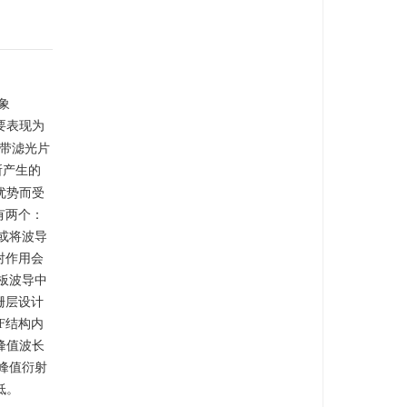
象
要表现为
带滤光片
所产生的
优势而受
有两个：
或将波导
射作用会
板波导中
栅层设计
F结构内
峰值波长
峰值衍射
低。