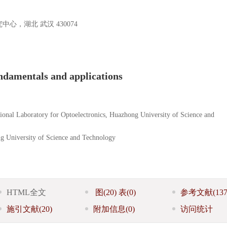
心，湖北 武汉 430074
undamentals and applications
onal Laboratory for Optoelectronics, Huazhong University of Science and
ng University of Science and Technology
HTML全文
图
(20)
表
(0)
参考文献
(137
施引文献
(20)
附加信息
(0)
访问统计