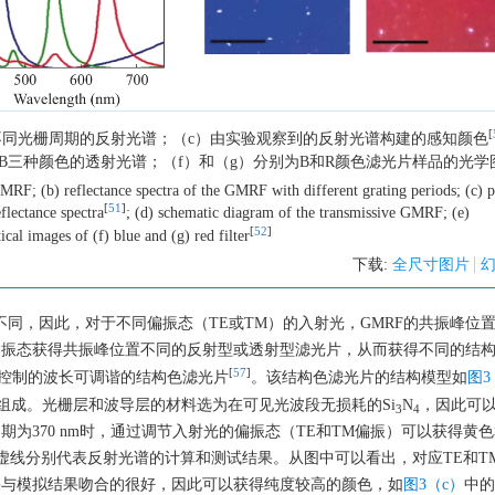
[
应不同光栅周期的反射光谱；（c）由实验观察到的反射光谱构建的感知颜色
和B三种颜色的透射光谱；（f）和（g）分别为B和R颜色滤光片样品的光学
MRF; (b) reflectance spectra of the GMRF with different grating periods; (c) 
[
51
]
flectance spectra
; (d) schematic diagram of the transmissive GMRF; (e)
[
52
]
cal images of (f) blue and (g) red filter
下载:
全尺寸图片
式不同，因此，对于不同偏振态（TE或TM）的入射光，GMRF的共振峰位
偏振态获得共振峰位置不同的反射型或透射型滤光片，从而获得不同的结
[
57
]
偏振态控制的波长可调谐的结构色滤光片
。该结构色滤光片的结构模型如
图3
组成。光栅层和波导层的材料选为在可见光波段无损耗的Si
N
，因此可
3
4
期为370 nm时，通过调节入射光的偏振态（TE和TM偏振）可以获得黄
虚线分别代表反射光谱的计算和测试结果。从图中可以看出，对应TE和T
果与模拟结果吻合的很好，因此可以获得纯度较高的颜色，如
图3（c）
中的