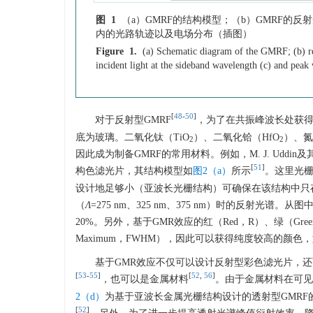
图 1
（a）GMRF的结构模型；（b）GMRF的
内的光路轨迹以及电场分布（插图）
Figure 1.
(a) Schematic diagram of the GMRF; (b) ref
incident light at the sideband wavelength (c) and peak
[
48
-
50
]
对于反射型GMRF
，为了在共振峰波长处获得
底为玻璃。二氧化钛（TiO
）、二氧化铪（HfO
）、氮
2
2
因此成为制备GMRF的常用材料。例如，M. J. Ud
[
51
]
构色滤光片，其结构模型如
图2（a）
所示
。这里光栅
设计地足够小（亚波长光栅结构）可确保在该结构中只
（
Λ
=275 nm、325 nm、375 nm）时的反射
20%。另外，基于GMR效应的红（Red，R）、绿（Green，
Maximum，FWHM），因此可以获得纯度较高的颜色
基于GMR效应不仅可以设计反射型彩色滤光片，还
[
53
-
55
]
[
52
,
56
]
，也可以是金属材料
。由于金属材料在可见
2（d）
为基于亚波长金属光栅结构设计的透射型GMRF
[
52
]