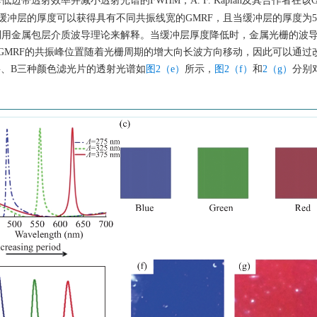
透射效率并减小透射光谱的FWHM，A. F. Kaplan及其合作者在该G
冲层的厚度可以获得具有不同共振线宽的GMRF，且当缓冲层的厚度为55
可以利用金属包层介质波导理论来解释。当缓冲层厚度降低时，金属光栅的波
GMRF的共振峰位置随着光栅周期的增大向长波方向移动，因此可以通过
G、B三种颜色滤光片的透射光谱如
图2（e）
所示，
图2（f）
和
2（g）
分别