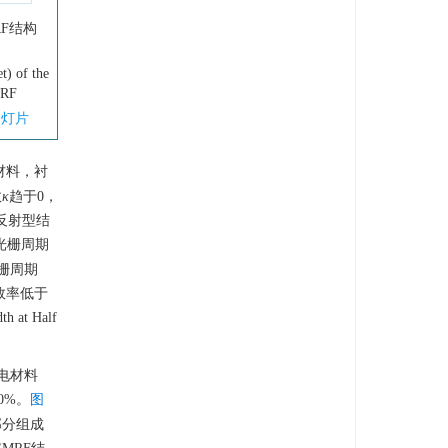
F结构
t) of the
GMRF
幻灯片
材料，衬
数
κ
趋于0，
了反射型结
光栅周期
栅周期
射效率低于
t Half
电材料
0%。
图
部分组成