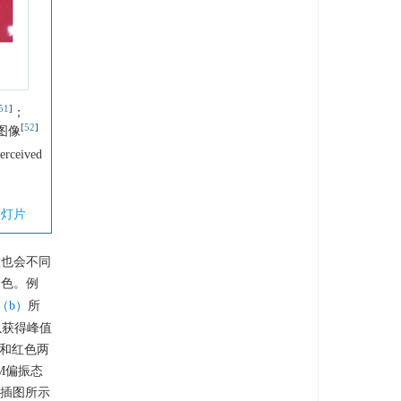
51
]
；
[
52
]
图像
perceived
幻灯片
置也会不同
构色。例
（b）
所
以获得峰值
色和红色两
M偏振态
插图所示