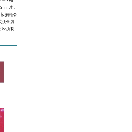
MRF结
 nm时，
导模损耗会
改变金属
对应所制