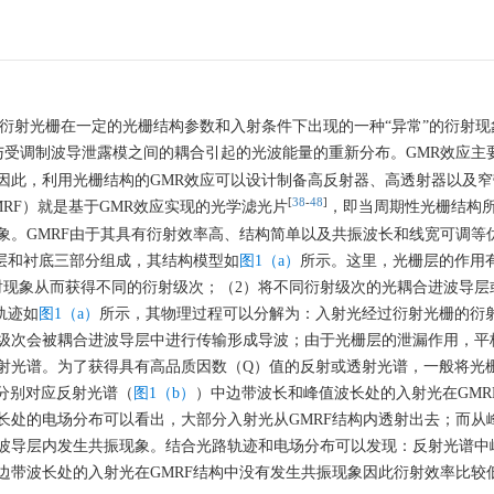
GMR）效应是衍射光栅在一定的光栅结构参数和入射条件下出现的一种“异常”的衍射现
受调制波导泄露模之间的耦合引起的光波能量的重新分布。GMR效应主
因此，利用光栅结构的GMR效应可以设计制备高反射器、高透射器以及窄
[
38
-
48
]
lter，GMRF）就是基于GMR效应实现的光学滤光片
，即当周期性光栅结构
象。GMRF由于其具有衍射效率高、结构简单以及共振波长和线宽可调等
层和衬底三部分组成，其结构模型如
图1（a）
所示。这里，光栅层的作用
射现象从而获得不同的衍射级次；（2）将不同衍射级次的光耦合进波导层
轨迹如
图1（a）
所示，其物理过程可以分解为：入射光经过衍射光栅的衍
级次会被耦合进波导层中进行传输形成导波；由于光栅层的泄漏作用，平
射光谱。为了获得具有高品质因数（Q）值的反射或透射光谱，一般将光
分别对应反射光谱（
图1（b）
）中边带波长和峰值波长处的入射光在GMR
长处的电场分布可以看出，大部分入射光从GMRF结构内透射出去；而从
波导层内发生共振现象。结合光路轨迹和电场分布可以发现：反射光谱中
边带波长处的入射光在GMRF结构中没有发生共振现象因此衍射效率比较