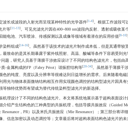
[
1
-
4
]
定波长或波段的入射光而呈现某种特性的光学器件
。根据工作波段可
[
11
-
13
]
光片等
。可见光滤光片因在400~800 nm波段内反射、透射或吸收某
[
8
-
10
]
阳能电池、汽车喷涂、传感探测以及成像等领域有着潜在的应用价值
[
14
-
16
]
学染料组成
。虽然基于该技术的滤光片制作成本低，但是其通带较
，最致命的是其长期暴露于紫外线照射、高温、酸碱等条件下容易受到光
个问题，研究人员基于薄膜干涉效应设计了不同的结构色滤光片，包括由
[
20
-
34
]
属构成的FP（Fabry Pérot）谐振腔结构等
。虽然基于薄膜干
颜色的纯度、亮度以及分辨率等很难达到日益增长的需求。后来随着电磁
利用光与物体表面微纳结构相互作用实现颜色调控的结构型滤光片因具有
强等独特优势而有望成为替代传统染料型滤光片的新选择。
振机理设计了不同的结构色滤光片。本文将系统地展示基于超构表面设计
绍产生结构色的三种典型的共振机理，包括导膜共振效应（Guided Mo
ic Resonance，PR）以及米氏共振效应（Mie Resonance）；第三部分将
像、信息加密以及动态调控等；文章最后将对超构表面结构色滤光片的未