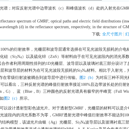
反射光谱；对应反射光谱中边带波长（c）和峰值波长（d）处的入射光在GMR
lectance spectrum of GMRF; optical paths and electric field distributions (inse
 wavelength (d) in the reflectance spectrum, respectively, in the structure of 
下载:
全尺寸图片
100%的衍射效率，光栅层和波导层通常选择在可见光波段无损耗的介电
化硅（Si
N
）以及硫化锌（ZnS）等材料由于在可见光波段内的消光系
3
4
din及其合作者利用周期性排列的1D光栅层、波导层以及玻璃衬底三部分设计
层和波导层的材料为在可见光波段无损耗的Si
N
材料。相比于入射光，
3
4
存在零级衍射波被耦合到波导层中进行传输。
图2（b）
为对应三种不同光
光谱。从图中可以看出，三种反射光谱的峰值衍射效率接近100%且边带波长处的衍
G）、蓝（Blue，B）三种颜色的反射光谱具有极窄的半峰宽（Full Width a
，如
图2（c）
所示。
可以设计透射型彩色滤光片。对于透射型GMRF，光栅层的材料可以是介
光波段内的消光系数不为零，GMRF透射光谱中峰值衍射效率不能达到10
的结构模型，该滤光片由银（Ag）光栅层、Si
N
波导层以及玻璃衬底三
3
4