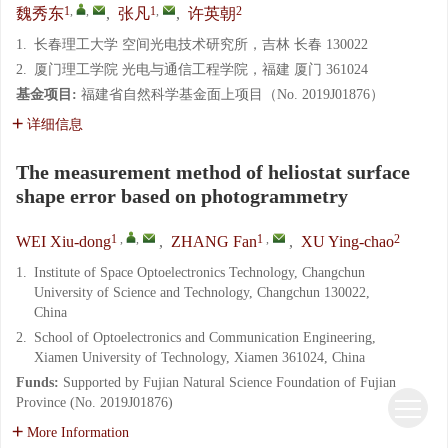
1
,
,
1
,
2
魏秀东
,
张凡
,
许英朝
1.
长春理工大学 空间光电技术研究所，吉林 长春 130022
2.
厦门理工学院 光电与通信工程学院，福建 厦门 361024
基金项目:
福建省自然科学基金面上项目（No. 2019J01876）
详细信息
The measurement method of heliostat surface
shape error based on photogrammetry
1
,
,
1
,
2
WEI Xiu-dong
,
ZHANG Fan
,
XU Ying-chao
1.
Institute of Space Optoelectronics Technology, Changchun
University of Science and Technology, Changchun 130022,
China
2.
School of Optoelectronics and Communication Engineering,
Xiamen University of Technology, Xiamen 361024, China
Funds:
Supported by Fujian Natural Science Foundation of Fujian
Province (No. 2019J01876)
More Information
Processing math: 34%