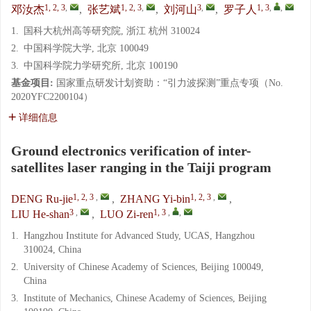
1, 2, 3
,
1, 2, 3
,
3
,
1, 3
,
,
邓汝杰
,
张艺斌
,
刘河山
,
罗子人
1.
国科大杭州高等研究院, 浙江 杭州 310024
2.
中国科学院大学, 北京 100049
3.
中国科学院力学研究所, 北京 100190
基金项目:
国家重点研发计划资助：“引力波探测”重点专项（No.
2020YFC2200104）
详细信息
Ground electronics verification of inter-
satellites laser ranging in the Taiji program
1, 2, 3
,
1, 2, 3
,
DENG Ru-jie
,
ZHANG Yi-bin
,
3
,
1, 3
,
,
LIU He-shan
,
LUO Zi-ren
1.
Hangzhou Institute for Advanced Study, UCAS, Hangzhou
310024, China
2.
University of Chinese Academy of Sciences, Beijing 100049,
China
3.
Institute of Mechanics, Chinese Academy of Sciences, Beijing