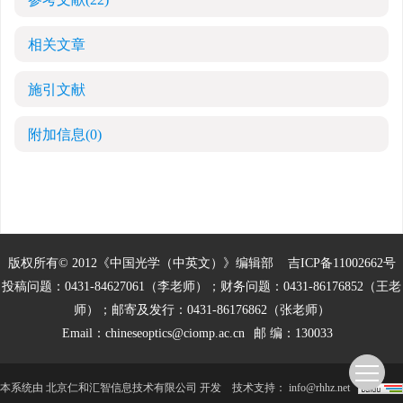
相关文章
施引文献
附加信息
(0)
版权所有© 2012《中国光学（中英文）》编辑部
吉ICP备11002662号
投稿问题：0431-84627061（李老师）；财务问题：0431-86176852（王老
师）；邮寄及发行：0431-86176862（张老师）
Email：
chineseoptics@ciomp.ac.cn
邮 编：130033
本系统由
北京仁和汇智信息技术有限公司
开发
技术支持：
info@rhhz.net