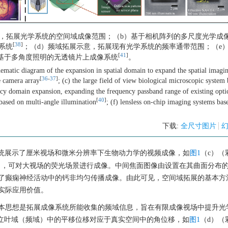
意，拓展光学系统的空间域成像范围；（b）基于相机阵列的多尺度光学成
[
38
]
系统
；（d）频域拓展示意，拓展现有光学系统的频率通带范围；（e
[
41
]
）基于多角度照明的无透镜片上成像系统
。
ematic diagram of the expansion in spatial domain to expand the spatial imagi
[
36
-
37
]
e camera array
; (c) the large field of view biological microscopic system
ncy domain expansion, expanding the frequency passband range of existing opti
[
40
]
based on multi-angle illumination
; (f) lensless on-chip imaging systems bas
下载:
全尺寸图片
统展示了厘米视场和微米分辨率下生物动力学的视频成像，如
图1
（c）（
mm ，可对大视场的荧光场景进行成像。中间焦面图像由设置在其曲面分布
了癫痫神经活动中的钙非均匀传播成像。由此可见，空间域拓展的基本方
实际应用价值。
本思想是拓展成像系统所能收集的频域信息，旨在有限成像视场中提升光
傅立叶域（频域）中的平移位移对应于真实空间中的角位移，如
图1
（d）（