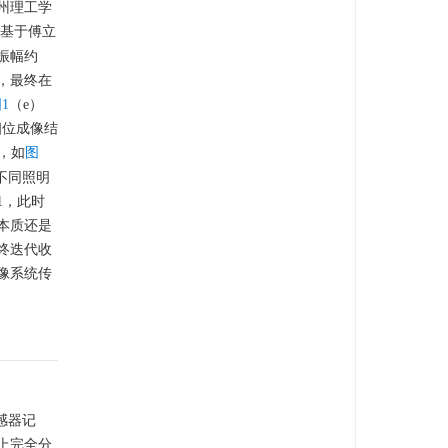
州理工学
基于傅立
振幅约
，最终在
1
（e）
相位成像结
，如
图
不同照明
1，此时
本质还是
终迭代收
像系统传
感器记
上完全分