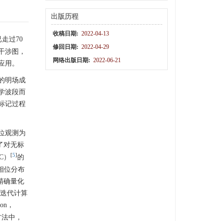
出版历程
收稿日期:
2022-04-13
走过70
修回日期:
2022-04-29
干涉图，
网络出版日期:
2022-06-21
应用。
的明场成
学波段而
标记过程
位观测为
了对无标
[
5
]
IC）
的
相位分布
以精确量化
于迭代计算
ion，
方法中，