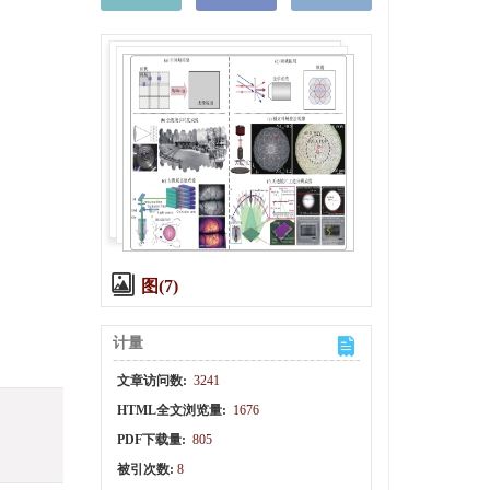
图(7)
计量
文章访问数:
3241
HTML全文浏览量:
1676
PDF下载量:
805
被引次数:
8