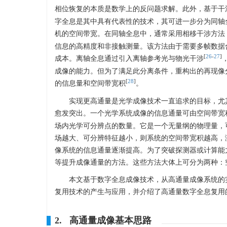
相位恢复的本质是数学上的反问题求解。此外，基于干
字全息是其中具有代表性的技术，其可进一步分为同轴
机的空间带宽。在同轴全息中，通常采用相移干涉方法
信息的高精度和非接触测量。该方法由于需要多帧数据
[
26
-
27
]
成本。离轴全息通过引入离轴参考光与物光干涉
成像的能力。但为了满足此分离条件，重构出的再现像
[
28
]
的信息量和空间带宽积
。
实现更高通量是光学成像技术一直追求的目标，尤
愈发突出。一个光学系统成像的信息通量可由空间带宽积（Space-B
场内光学可分辨点的数量。它是一个无量纲的物理量，
场越大、可分辨特征越小，则系统的空间带宽积越高，
像系统的信息通量逐渐提高。为了突破探测器或计算能
等提升成像通量的方法。这些方法大体上可分为两种：
本文基于数字全息成像技术，从高通量成像系统的
复用技术的产生与应用，并介绍了高通量数字全息复用
2. 高通量成像基本思路