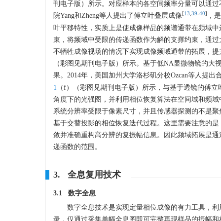
刊电子版）所示。对应样本的各空间频率分量可以通过不
[
13
,
39
-
40
]
院Yang和Zheng等人提出了傅立叶叠层成像
，是
叶平移特性，实质上是使成像样品的频谱通带在频域中
束，将频域中受限的传递函数作为解的支撑约束，通过
不牺牲成像视场的情况下实现成像频域通带的拓展，提
（彩图见期刊电子版）所示。基于低NA显微物镜的大
果。2014年，美国加州大学洛杉矶分校Ozcan等人提
1
（f）（彩图见期刊电子版）所示，与基于透镜的傅立
角度下的光强图，并利用相位恢复算法在空间域和频域
系统分辨率受限于像素尺寸，并且传感器探测的不是聚
基于交替投影的相位恢复迭代过程。这里需要注意的是
敛并准确重构高分辨的复振幅信息。因此频域拓展是通
递函数的范围。
3. 全息复用技术
3.1 数字全息
数字全息技术是实现定量相位成像的有力工具，利
录，仅通过采集单幅全息图即可完整再现样品的振幅和