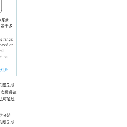
像系统
）基于多
ng range;
 based on
cal
ed on
幻灯片
彩图见期
的次级透镜
法可通过
学分辨
彩图见期