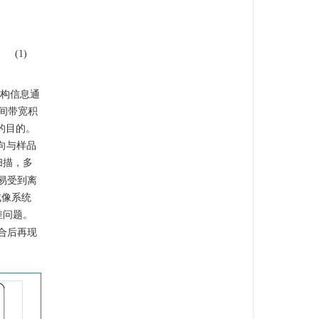
(1)
构信息通
间带宽积
的目的。
向与样品
扫描，多
易受到离
成像系统
差问题。
合后再现