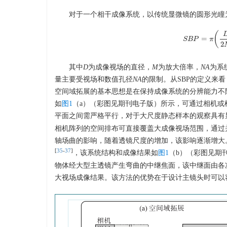
对于一个相干成像系统，以传统显微镜的圆形光瞳
(
=
S
B
P
π
S
B
P
=
π
(
D
2
2
其中
D
为成像视场的直径，
M
为放大倍率，
NA
为系
量主要受视场和数值孔径
NA
的限制。从SBP的定义来
空间域拓展的基本思想是在保持成像系统的分辨能力不
如
图1
（a）（彩图见期刊电子版）所示，可通过相机或
平面之间需严格平行，对于大尺度静态样本的观察具有
相机阵列的空间排布可直接覆盖大成像视场范围，通过
轴场曲的影响，随着透镜尺度的增加，该影响逐渐增大。2
[
35
-
37
]
，该系统结构和成像结果如
图1
（b）（彩图见期
物体经大型主透镜产生弯曲的中继焦面，该中继面由各
大视场成像结果。该方法的优势在于设计主镜头时可以