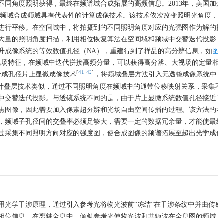
同角度照明获得，最终在频谱域合成拓展的高频信息。2013年，美国加
频域合成领域具有代表性的计算成像技术。该技术依次改变照明光角度，
进行平移。在空间域中，将拍摄到的不同照明角度对应的光强图作为解的
大量的照明角度扫描，利用相位恢复算法在空间域和频域中交替迭代投影
升成像系统的等效数值孔径（NA），重建得到了样品的高分辨信息，如
图
视场特征，在频域中迭代拼接高频分量，可以获得高分辨、大视场的定量
[
41
-
42
]
出合成孔径片上显微成像技术
，将频域叠层方法引入无透镜成像系统中
叶叠层技术类似，通过不同照明角度在频域中的通带位移映射关系，采集
中交替迭代投影。与透镜系统不同的是，由于片上显微系统数值孔径接近
焦图像，因此需要加入像素超分辨和光场自由空间传播的过程。该方法的
，频域子孔径间的交叠率必须足够大，需要一定的数据冗余量，才能使最
过采集不同照明方向对应的强度图，使合成图像的频谱拓展至超出光学成
用光学干涉原理，通过引入参考光将物光波前“冻结”在干涉条纹中并由传
相位信息。在离轴全息中，倾斜参考光使物光波和共轭波在全息图的频域