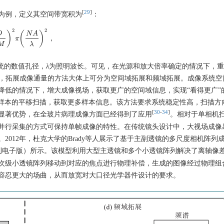
[
29
]
为例，定义其空间带宽积为
：
2
2
)
(
)
D
N
A
，
π
M
)
2
π
(
N
A
λ
)
2
，
M
λ
统的数值孔径，
λ
为照明波长。可见，在光源和放大倍率确定的情况下，重
看，拓展成像通量的方法大体上可分为空间域拓展和频域拓展。成像系统空
降低的情况下，增大成像视场，获取更广的空间域信息，实现“看得更广”
样本的平移扫描，获取更多样本信息。该方法要求系统稳定性高，扫描方
[
30
-
34
]
显著优势，在全玻片病理成像方面已经得到了应用
。相对于单相机
并行采集的方式可保持单帧成像的特性。在传统镜头设计中，大视场成像
012年，杜克大学的Brady等人展示了基于主副透镜的多尺度相机阵列
刊电子版）所示。该模型利用大型主透镜和多个小透镜阵列解决了离轴像
次级小透镜阵列移动到对应的焦点进行物理补偿，生成的图像经过物理组
容忍更大的场曲，从而放宽对大口径光学器件设计的要求。