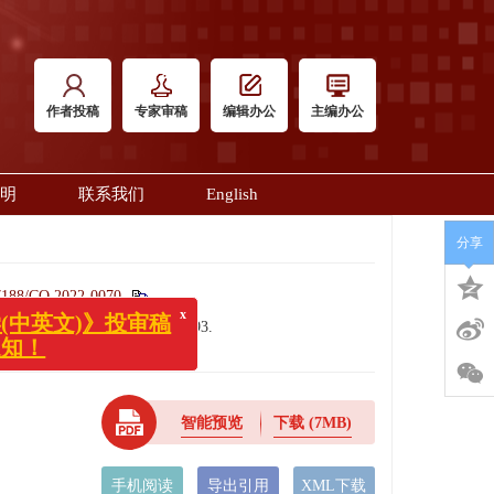
作者投稿
专家审稿
编辑办公
主编办公
明
联系我们
English
分享
7188/CO.2022-0070
e Optics
, 2022, 15(6): 1182-1193.
x
)》投审稿
智能预览
下载
(7MB)
手机阅读
导出引用
XML下载