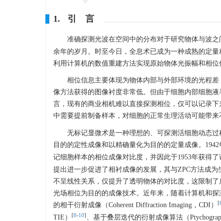
1. 引 言
准确探测光波在空间中的分布对于研究物体与波之间的相
余年的岁月。时至今日，全息术已成为一种成熟的定量
利用计算机的数值重建方法实现原始物体光振幅和相位
相位信息主要体现为物体内部与外部环境的光程差
像方法获得的图像衬度非常低。但由于细胞内部细胞液
言，现有的商业相机难以直接探测相位，仅可以记录下
中需要提前制备样本，对细胞的正常生理活动可能带来
无标记显微术是一种理想的、可探测活细胞动态过
目的的定性成像和以精确量化为目的的定量成像。1942年，泽尼克提
记细胞样本的相位成像对比度，并因此于1953年获得了诺贝尔奖。此后，
提出进一步促进了相衬成像的发展，其与ZPC方法成
不呈线性关系，仅提升了透明物体的对比度，这限制了后续的定量分
光场相位为目的的成像技术。近年来，随着计算机和探
[
的相干衍射成像（Coherent Diffraction Imaging，CDI）
[
8
-
10
]
TIE）
、基于叠层迭代的衍射成像算法（Ptychograp