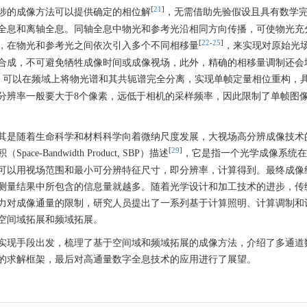
[
21
]
涉的成像方法可以提供确定的相位解
，无需借助先验假设且具有数学
全息和离轴全息。同轴全息中物光和参考光沿相同方向传播，可使物光充
[
22
-
25
]
，在物光和参考光之间依次引入多个不同相移量
，来实现对原始光
合成，不可避免牺牲成像时间或成像视场，此外，精确的相移量调制还会
，可以在频域上将物光谱和其共轭谱完全分离，实现单帧定量相位重构，
分辨率一般要大于8个像素，远低于相机的采样频率，因此限制了单帧图
其是随着生命科学和材料科学向着微纳尺度发展，大视场高分辨成像技术
[
29
]
andwidth Product, SBP）描述
，它是指一个光学成像系统在
可以用视场范围和最小可分辨特征尺寸，即分辨率，计算得到。最终成像
测量结果中所包含的信息量就越多。随着光学设计和加工技术的进步，传
力对成像通量的限制，研究人员提出了一系列基于计算照明、计算调制和
空间域拓展和频域拓展。
实现手段出发，梳理了基于空间域和频域拓展的成像方法，介绍了多通道
的求解框架，最后对高通量数字全息技术的应用进行了展望。