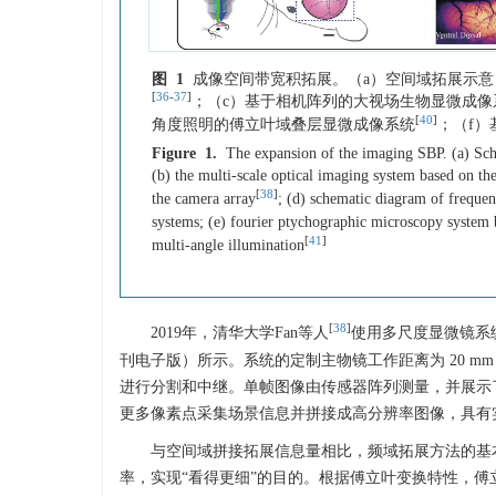
图 1
成像空间带宽积拓展。（a）空间域拓展示
[
36
-
37
]
；（c）基于相机阵列的大视场生物显微成像
[
40
]
角度照明的傅立叶域叠层显微成像系统
；（f
Figure 1.
The expansion of the imaging SBP. (a) Sch
(b) the multi-scale optical imaging system based on th
[
38
]
the camera array
; (d) schematic diagram of freque
systems; (e) fourier ptychographic microscopy system 
[
41
]
multi-angle illumination
[
38
]
2019年，清华大学Fan等人
使用多尺度显微镜系
刊电子版）所示。系统的定制主物镜工作距离为 20 
进行分割和中继。单帧图像由传感器阵列测量，并展示
更多像素点采集场景信息并拼接成高分辨率图像，具有
与空间域拼接拓展信息量相比，频域拓展方法的基
率，实现“看得更细”的目的。根据傅立叶变换特性，