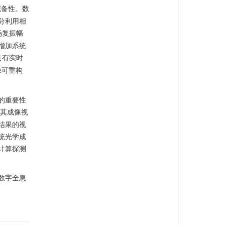
完备性。数
分利用相
场复振幅
增加系统
具有实时
像可重构
的重要性
其成像视
结果的视
统光学成
计算探测
数字全息