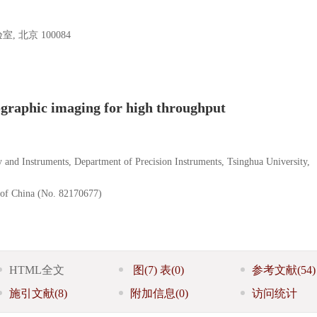
北京 100084
ographic imaging for high throughput
and Instruments, Department of Precision Instruments, Tsinghua University,
 of China (No. 82170677)
HTML全文
图
(7)
表
(0)
参考文献
(54)
施引文献
(8)
附加信息
(0)
访问统计