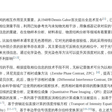
[
1
]
互作用至关重要。从1948年Dennis Gabor首次提出全息术至今
，已
相位测量手段，利用已知参考光与未知物光相干涉，用像感器记录对应的
信息的重建。在生物样本分析、材料表征、物质结构分析等领域有着重要
，比如生物样本通常是无色透明的，它对光的吸收值较低，因此采用传统
与外部介质的折射率存在差异，其主要信息可反映在光的相位中。对于光
来光强信息。通过化学染色、荧光染色等方法可以提升其强度对比度，但
[
2
-
3
]
不利影响
。
程的手段。根据提取相位信息的技术手段不同，无标记显微术可分为以相
[
4
]
出了相衬成像方法（Zernike Phase Contrast, ZPC）
，提高
微分干涉相衬成像（Differential Interference Contrast, D
为生命科学领域广泛使用的相衬观察技术。然而相衬最终获得的图像强度与
析。定量相位成像（Quantitative Phase Imaging，QPI）是
测器的发展，一系列基于强度图反演相位的计算成像方法被提出， 如基
6
-
7
]
、基于傍轴近似直接计算的强度传输方程（Transport of Intensity Equat
[
11
-
17
]
[
18
-
20
]
hy）
、基于单边带信号强度的希尔伯特变换算法
等。在上述