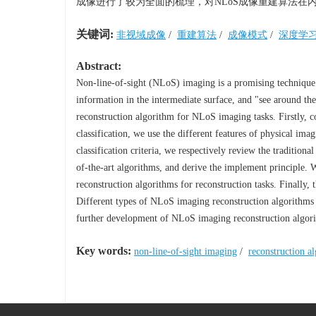
成像进行了较为全面的梳理，对NLoS成像重建算法在
关键词:
非视域成像
/
重建算法
/
成像模式
/
深度学
Abstract:
Non-line-of-sight (NLoS) imaging is a promising technique 
information in the intermediate surface, and "see around the
reconstruction algorithm for NLoS imaging tasks. Firstly,
classification, we use the different features of physical i
classification criteria, we respectively review the traditio
of-the-art algorithms, and derive the implement principle. 
reconstruction algorithms for reconstruction tasks. Finally
Different types of NLoS imaging reconstruction algorithms 
further development of NLoS imaging reconstruction algor
Key words:
non-line-of-sight imaging
/
reconstruction a