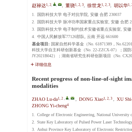
1, 2
,
,
1, 2, 3
1, 2, 3
1, 
赵禄达
,
董骁
,
徐世龙
,
胡以华
1.
国防科技大学 电子对抗学院, 安徽 合肥 230037
2.
国防科技大学 脉冲功率国家重点实验室, 安徽 合肥 23
3.
国防科技大学 电子制约技术安徽省重点实验室, 安徽 合肥
4.
中国人民解放军77126部队, 云南 开远 661600
基金项目:
国家自然科学基金（No. 61871389，No.622
科技大学自主科研创新基金（No. 22-ZZCX-07）；国防科
JY2021B042）；湖南省研究生科研创新项目（No. CX202
详细信息
Recent progress of non-line-of-sight im
modalities
1, 2
,
,
1, 2, 3
ZHAO Lu-da
,
DONG Xiao
,
XU Shi
4
ZHONG Yi-cheng
1.
College of Electronic Engineering, National University
2.
State Key Laboratory of Pulsed Power Laser Technology
3.
Anhui Province Key Laboratory of Electronic Restrictio