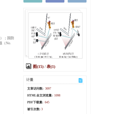
35）；国防
题（No.
图(15)
/
表(1)
计量
文章访问数:
3097
HTML全文浏览量:
1098
PDF下载量:
645
被引次数:
3