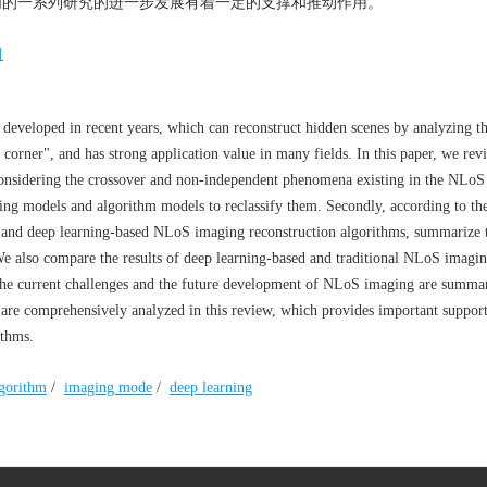
内的一系列研究的进一步发展有着一定的支撑和推动作用。
习
developed in recent years, which can reconstruct hidden scenes by analyzing t
 corner", and has strong application value in many fields. In this paper, we rev
 considering the crossover and non-independent phenomena existing in the NLo
maging models and algorithm models to reclassify them. Secondly, according to t
nal and deep learning-based NLoS imaging reconstruction algorithms, summarize t
We also compare the results of deep learning-based and traditional NLoS imagi
, the current challenges and the future development of NLoS imaging are summa
are comprehensively analyzed in this review, which provides important support
ithms.
lgorithm
/
imaging mode
/
deep learning