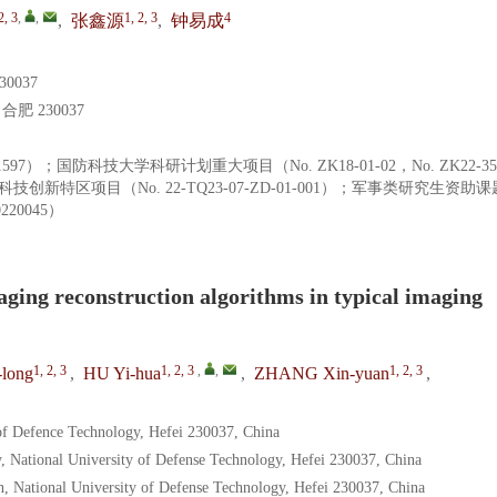
2, 3
,
,
1, 2, 3
4
,
张鑫源
,
钟易成
0037
 230037
01597）；国防科技大学科研计划重大项目（No. ZK18-01-02，No. ZK22-
技创新特区项目（No. 22-TQ23-07-ZD-01-001）；军事类研究生资助课
20045）
aging reconstruction algorithms in typical imaging
1, 2, 3
1, 2, 3
,
,
1, 2, 3
-long
,
HU Yi-hua
,
ZHANG Xin-yuan
,
 of Defence Technology, Hefei 230037, China
, National University of Defense Technology, Hefei 230037, China
n, National University of Defense Technology, Hefei 230037, China