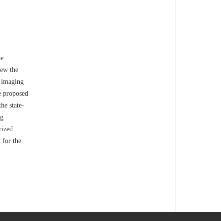
he
iew the
S imaging
he proposed
he state-
ng
rized.
 for the