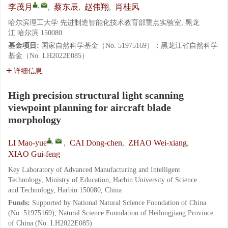
,
李茂月
,
蔡东辰
,
赵伟翔
,
肖桂风
哈尔滨理工大学 先进制造智能化技术教育部重点实验室, 黑龙
江 哈尔滨 150080
基金项目:
国家自然科学基金（No. 51975169）；黑龙江省自然科学
基金（No. LH2022E085）
详细信息
High precision structural light scanning
viewpoint planning for aircraft blade
morphology
,
LI Mao-yue
,
CAI Dong-chen
,
ZHAO Wei-xiang
,
XIAO Gui-feng
Key Laboratory of Advanced Manufacturing and Intelligent
Technology, Ministry of Education, Harbin University of Science
and Technology, Harbin 150080, China
Funds:
Supported by National Natural Science Foundation of China
(No. 51975169); Natural Science Foundation of Heilongjiang Province
of China (No. LH2022E085)