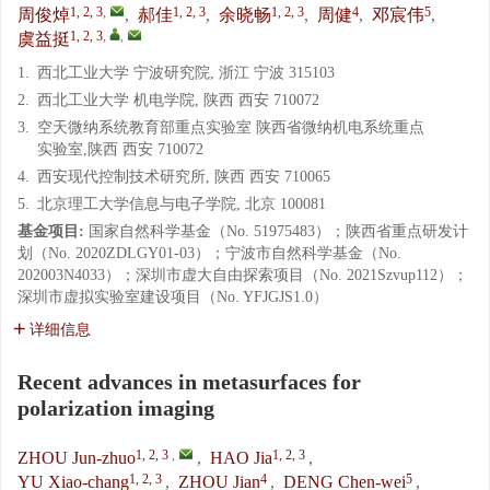
1, 2, 3
,
1, 2, 3
1, 2, 3
4
5
周俊焯
,
郝佳
,
余晓畅
,
周健
,
邓宸伟
,
1, 2, 3
,
,
虞益挺
1.
西北工业大学 宁波研究院, 浙江 宁波 315103
2.
西北工业大学 机电学院, 陕西 西安 710072
3.
空天微纳系统教育部重点实验室 陕西省微纳机电系统重点
实验室,陕西 西安 710072
4.
西安现代控制技术研究所, 陕西 西安 710065
5.
北京理工大学信息与电子学院, 北京 100081
基金项目:
国家自然科学基金（No. 51975483）；陕西省重点研发计
划（No. 2020ZDLGY01-03）；宁波市自然科学基金（No.
202003N4033）；深圳市虚大自由探索项目（No. 2021Szvup112）；
深圳市虚拟实验室建设项目（No. YFJGJS1.0）
详细信息
Recent advances in metasurfaces for
polarization imaging
1, 2, 3
,
1, 2, 3
ZHOU Jun-zhuo
,
HAO Jia
,
1, 2, 3
4
5
YU Xiao-chang
,
ZHOU Jian
,
DENG Chen-wei
,