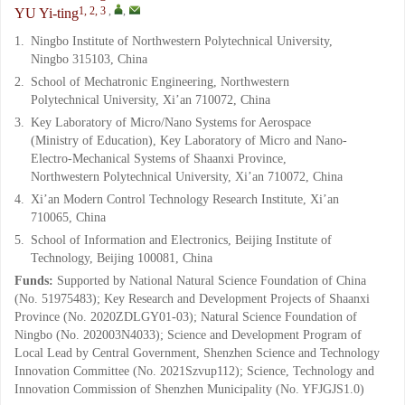
1, 2, 3
,
,
YU Yi-ting
1.
Ningbo Institute of Northwestern Polytechnical University,
Ningbo 315103, China
2.
School of Mechatronic Engineering, Northwestern
Polytechnical University, Xi’an 710072, China
3.
Key Laboratory of Micro/Nano Systems for Aerospace
(Ministry of Education), Key Laboratory of Micro and Nano-
Electro-Mechanical Systems of Shaanxi Province,
Northwestern Polytechnical University, Xi’an 710072, China
4.
Xi’an Modern Control Technology Research Institute, Xi’an
710065, China
5.
School of Information and Electronics, Beijing Institute of
Technology, Beijing 100081, China
Funds:
Supported by National Natural Science Foundation of China
(No. 51975483); Key Research and Development Projects of Shaanxi
Province (No. 2020ZDLGY01-03); Natural Science Foundation of
Ningbo (No. 202003N4033); Science and Development Program of
Local Lead by Central Government, Shenzhen Science and Technology
Innovation Committee (No. 2021Szvup112); Science, Technology and
Innovation Commission of Shenzhen Municipality (No. YFJGJS1.0)