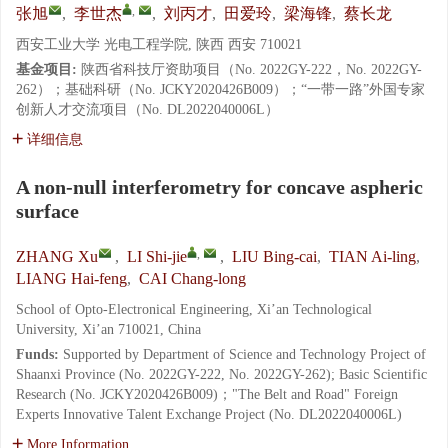
,
张旭
,
李世杰
,
刘丙才
,
田爱玲
,
梁海锋
,
蔡长龙
西安工业大学 光电工程学院, 陕西 西安 710021
基金项目:
陕西省科技厅资助项目（No. 2022GY-222，No. 2022GY-
262）；基础科研（No. JCKY2020426B009）；“一带一路”外国专家
创新人才交流项目（No. DL2022040006L）
详细信息
A non-null interferometry for concave aspheric
surface
,
ZHANG Xu
,
LI Shi-jie
,
LIU Bing-cai
,
TIAN Ai-ling
,
LIANG Hai-feng
,
CAI Chang-long
School of Opto-Electronical Engineering, Xi’an Technological
University, Xi’an 710021, China
Funds:
Supported by Department of Science and Technology Project of
Shaanxi Province (No. 2022GY-222, No. 2022GY-262); Basic Scientific
Research (No. JCKY2020426B009)；"The Belt and Road" Foreign
Experts Innovative Talent Exchange Project (No. DL2022040006L)
More Information