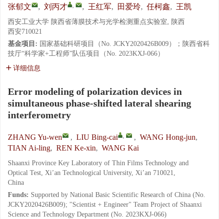
,
张郁文
,
刘丙才
,
王红军
,
田爱玲
,
任柯鑫
,
王凯
西安工业大学 陕西省薄膜技术与光学检测重点实验室, 陕西
西安710021
基金项目:
国家基础科研项目（No. JCKY2020426B009）；陕西省科
技厅“科学家+工程师”队伍项目（No. 2023KXJ-066）
详细信息
Error modeling of polarization devices in
simultaneous phase-shifted lateral shearing
interferometry
,
ZHANG Yu-wen
,
LIU Bing-cai
,
WANG Hong-jun
,
TIAN Ai-ling
,
REN Ke-xin
,
WANG Kai
Shaanxi Province Key Laboratory of Thin Films Technology and
Optical Test, Xi’an Technological University, Xi’an 710021,
China
Funds:
Supported by National Basic Scientific Research of China (No.
JCKY2020426B009); "Scientist + Engineer" Team Project of Shaanxi
Science and Technology Department (No. 2023KXJ-066)