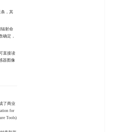
星条，其
间辐射命
数确定，
号可直接读
感器图像
成了商业
n for
 Tools)