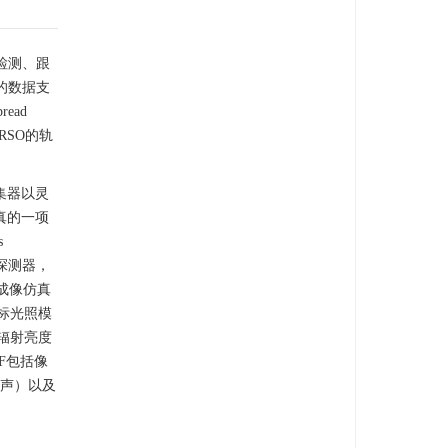
检测、跟
的数据支
ead
RSO的轨
集器以灵
真的一项
s
探测器，
成像仿真
标光照模
辐射亮度
F包括像
噪声）以及