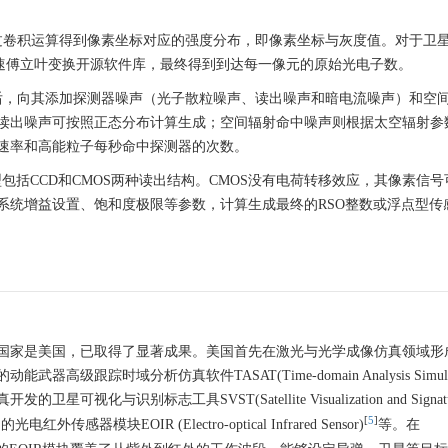
通过卷积运算得到像素坐标对应的强度分布，即像素坐标与灰度值。对于卫
快速傅立叶变换开源软件库，最终得到到达每一像元的原始光电子数。
子后，向其添加探测器噪声（光子散粒噪声、读出噪声和暗电流噪声）和空
读出噪声可按照正态分布计算生成；空间辐射命中噪声则根据太空辐射参
速率和高能粒子每秒命中探测器的次数。
模型包括CCD和CMOS两种读出结构。CMOS没有电荷转移效应，其像素信
系统增益设置、饱和度极限等参数，计算生成最终的RSO整数或浮点型传
国家是美国，已取得了显著成果。美国首先在激光与光学成像仿真领域形
踪时域分析仿真软件TASAT(Time-domain Analysis Simulatio
可视化与识别标志工具SVST(Satellite Visualization and Signature
[
5
]
传感器模块EOIR (Electro-optical Infrared Sensor)
等。在