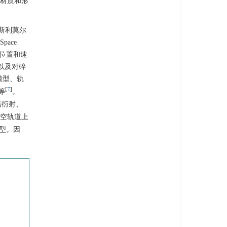
标材质和形
斯利莫尔
Space
前位置和速
以及对碎
模型、轨
[
7
]
等
。
括衍射、
太空轨道上
型。因