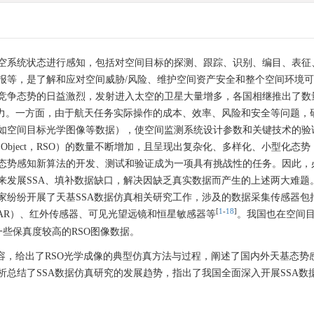
空系统状态进行感知，包括对空间目标的探测、跟踪、识别、编目、表征
报等，是了解和应对空间威胁/风险、维护空间资产安全和整个空间环境
竞争态势的日益激烈，发射进入太空的卫星大量增多，各国相继推出了数
能力。一方面，由于航天任务实际操作的成本、效率、风险和安全等问题，
如空间目标光学图像等数据），使空间监测系统设计参数和关键技术的验
ace Object，RSO）的数量不断增加，且呈现出复杂化、多样化、小型化态
态势感知新算法的开发、测试和验证成为一项具有挑战性的任务。因此，
来发展SSA、填补数据缺口，解决因缺乏真实数据而产生的上述两大难题
家纷纷开展了天基SSA数据仿真相关研究工作，涉及的数据采集传感器包
[
1
-
18
]
ing, LiDAR）、红外传感器、可见光望远镜和恒星敏感器等
。我国也在空间
一些保真度较高的RSO图像数据。
容，给出了RSO光学成像的典型仿真方法与过程，阐述了国内外天基态势
总结了SSA数据仿真研究的发展趋势，指出了我国全面深入开展SSA数