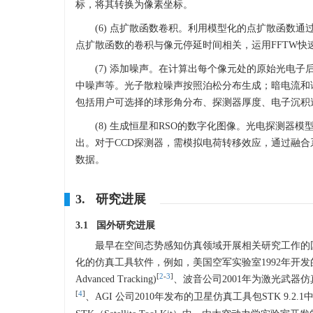
标，将其转换为像素坐标。
(6) 点扩散函数卷积。利用模型化的点扩散函数
点扩散函数的卷积与像元停延时间相关，运用FFTW
(7) 添加噪声。在计算出每个像元处的原始光电
中噪声等。光子散粒噪声按照泊松分布生成；暗电流和
包括用户可选择的球形角分布、探测器厚度、电子沉积
(8) 生成恒星和RSO的数字化图像。光电探测器
出。对于CCD探测器，需模拟电荷转移效应，通过融合
数据。
3. 研究进展
3.1 国外研究进展
最早在空间态势感知仿真领域开展相关研究工作的
化的仿真工具软件，例如，美国空军实验室1992年开发的动能武器高级跟
[
2
-
3
]
Advanced Tracking)
、波音公司2001年为激光武器仿真开发的卫星
[
4
]
、AGI 公司2010年发布的卫星仿真工具包STK 9.2.1中的光电红外