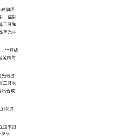
多种物理
射、辐射
算工具和
性等光学
向，计算成
盖范围与
（光谱波
真工具实
算出合成
反射仿真
。在速率跟
世界坐