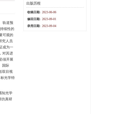
出版历程
收稿日期:
2023-06-06
修回日期:
2023-09-01
、轨道预
录用日期:
2023-09-04
可持续性的
量可观的
研究人员
证成为一
势，对其进
必须开展
。国际
括双目视
目标光学特
感知光学
据仿真研