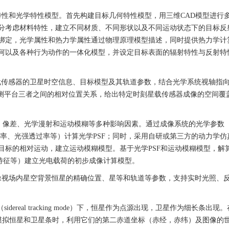
何特性和光学特性模型。首先构建目标几何特性模型，用三维CAD模型进行
分考虑材料特性，建立不同材质、不同形状以及不同运动状态下的目标反
绑定，光学属性和热力学属性通过物理原理模型描述，同时提供热力学计
何以及各种行为动作的一体化模型，并设定目标表面的辐射特性与反射特
据搭载传感器的卫星时空信息、目标模型及其轨道参数，结合光学系统视轴指
观测平台三者之间的相对位置关系，给出特定时刻星载传感器成像的空间覆
考虑衍射、像差、光学漫射和运动模糊等多种影响因素。通过成像系统的光学参数
辨率、光强透过率等）计算光学PSF；同时，采用自研或第三方的动力学仿
目标的相对运动，建立运动模糊模型。基于光学PSF和运动模糊模型，解
特征等）建立光电载荷的初步成像计算模型。
成像视场内星空背景恒星的精确位置、星等和轨道等参数，支持实时光照、
sidereal tracking mode）下，恒星作为点源出现，卫星作为细长条出现
与之相反。当模拟恒星和卫星条时，利用它们的第二赤道坐标（赤经，赤纬）及图像的