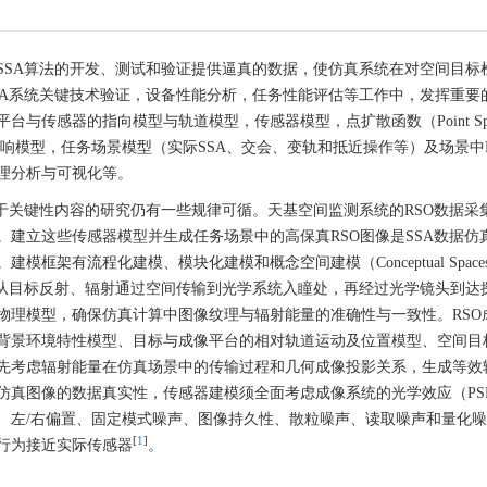
SSA算法的开发、测试和验证提供逼真的数据，使仿真系统在对空间目标
SA系统关键技术验证，设备性能分析，任务性能评估等工作中，发挥重要
传感器的指向模型与轨道模型，传感器模型，点扩散函数（Point Spr
环境影响模型，任务场景模型（实际SSA、交会、变轨和抵近操作等）及场景中
理分析与可视化等。
于关键性内容的研究仍有一些规律可循。天基空间监测系统的RSO数据采
建立这些传感器模型并生成任务场景中的高保真RSO图像是SSA数据仿
架有流程化建模、模块化建模和概念空间建模（Conceptual Space
，建立从目标反射、辐射通过空间传输到光学系统入瞳处，再经过光学镜头到达
物理模型，确保仿真计算中图像纹理与辐射能量的准确性与一致性。RSO
背景环境特性模型、目标与成像平台的相对轨道运动及位置模型、空间目
先考虑辐射能量在仿真场景中的传输过程和几何成像投影关系，生成等效
仿真图像的数据真实性，传感器建模须全面考虑成像系统的光学效应（PS
染、左/右偏置、固定模式噪声、图像持久性、散粒噪声、读取噪声和量化
[
1
]
行为接近实际传感器
。