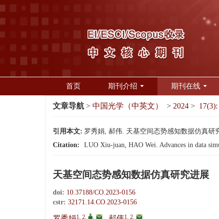
首页
期刊介绍
期刊在线
文章导航
>
中国光学（中英文）
>
2024
>
17(3):
引用本文:
罗秀娟, 郝伟. 天基空间态势感知数据仿真研究进展[J]
Citation:
LUO Xiu-juan, HAO Wei. Advances in data simula
天基空间态势感知数据仿真研究进展
doi:
10.37188/CO.2023-0156
cstr:
32171.14.CO.2023-0156
1, 2
,
,
1, 2
,
罗秀娟
,
郝伟