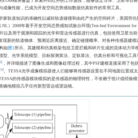
力学实验室开发的EOIR模块覆盖了从紫外到红外的工作波段，能够设定导弹、卫星等目
与成像性能，已成为开发空间态势感知数据仿真软件的常用工具。
学家轨道知识的准确性以减轻轨道碰撞和由此产生的空间碎片，美国劳伦
ry, LLNL）2008年着手开发空间态势感知试验台环境(Test-bed Environment for 
拟器，对卫星、空间碎片以及用于观测和跟踪的光学和雷达传感器进行仿真，包括使用卫星当
、发现新的轨道物体、预测近距离接近、确定碰撞概率、对各种传感器建模
架构如
图1
所示。其建模和仿真框架包括卫星拦截和碎片生成的流体动力学
模型、光学系统模型、目标探测算法、定轨算法、仿真分析和可视化工具
8
]
，并详细描述了图像生成和图像处理过程，其中PSF建模直接采用了包
[
9
]
。TESSA光学成像模拟器使人们能够将传感器设置在不同地面位置或
ESSA的传感器模块模拟的是传感器的物理特性，不依赖于统计或经验模
准确地模拟几乎任何新型雷达或望远镜。