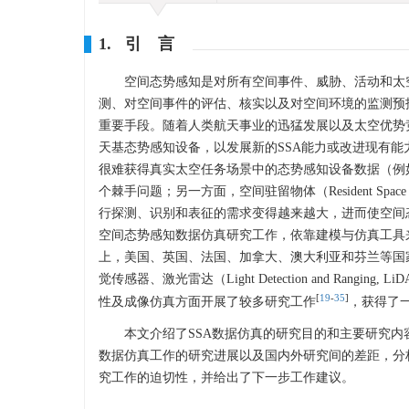
1. 引 言
空间态势感知是对所有空间事件、威胁、活动和太
测、对空间事件的评估、核实以及对空间环境的监测预
重要手段。随着人类航天事业的迅猛发展以及太空优势
天基态势感知设备，以发展新的SSA能力或改进现有
很难获得真实太空任务场景中的态势感知设备数据（例
个棘手问题；另一方面，空间驻留物体（Resident Sp
行探测、识别和表征的需求变得越来越大，进而使空间
空间态势感知数据仿真研究工作，依靠建模与仿真工具
上，美国、英国、法国、加拿大、澳大利亚和芬兰等国
觉传感器、激光雷达（Light Detection and Rang
[
19
-
35
]
性及成像仿真方面开展了较多研究工作
，获得了
本文介绍了SSA数据仿真的研究目的和主要研究内
数据仿真工作的研究进展以及国内外研究间的差距，分析
究工作的迫切性，并给出了下一步工作建议。