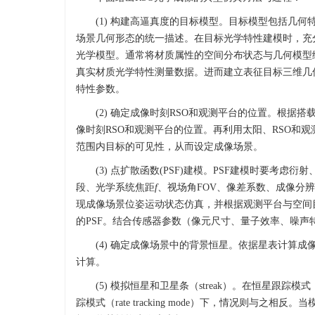
(1) 构建高逼真度的目标模型。目标模型包括几
场景几何形态的统一描述。在目标光学特性建模时，充
光学模型。通常将材质属性的空间分布状态与几何模型
真实材质光学特性测量数据。进而建立表征目标三维几
特性参数。
(2) 确定成像时刻RSO和观测平台的位置。根
像时刻RSO和观测平台的位置。再利用太阳、RSO和
范围内目标的可见性，从而设定成像场景。
(3) 点扩散函数(PSF)建模。PSF建模时要
段、光学系统焦距
f
、视场角FOV、像差系数、成像分
现成像场景位姿运动状态仿真，并根据观测平台与空间
的PSF。结合传感器参数（像元尺寸、量子效率、噪声
(4) 确定成像场景中的背景恒星。依据星表计算
计算。
(5) 模拟恒星和卫星条（streak）。在恒星跟踪模式（
踪模式（rate tracking mode）下，情况则