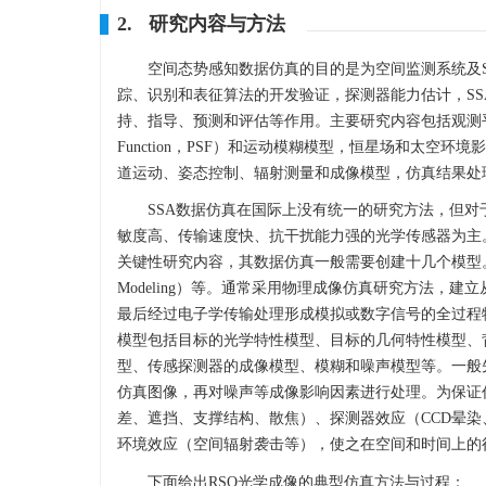
2. 研究内容与方法
空间态势感知数据仿真的目的是为空间监测系统及
踪、识别和表征算法的开发验证，探测器能力估计，S
持、指导、预测和评估等作用。主要研究内容包括观测平台与
Function，PSF）和运动模糊模型，恒星场和太空
道运动、姿态控制、辐射测量和成像模型，仿真结果处
SSA数据仿真在国际上没有统一的研究方法，但对
敏度高、传输速度快、抗干扰能力强的光学传感器为主。
关键性研究内容，其数据仿真一般需要创建十几个模型。建模框
Modeling）等。通常采用物理成像仿真研究方法
最后经过电子学传输处理形成模拟或数字信号的全过程
模型包括目标的光学特性模型、目标的几何特性模型、
型、传感探测器的成像模型、模糊和噪声模型等。一般
仿真图像，再对噪声等成像影响因素进行处理。为保证
差、遮挡、支撑结构、散焦）、探测器效应（CCD晕
环境效应（空间辐射袭击等），使之在空间和时间上的
下面给出RSO光学成像的典型仿真方法与过程：