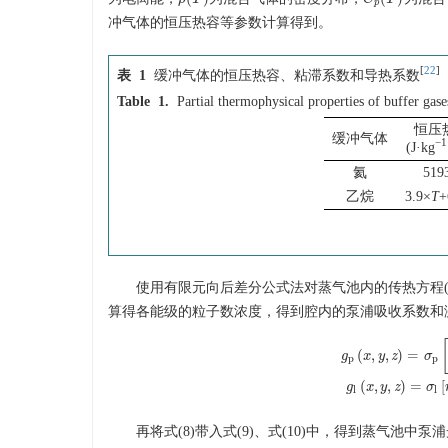
p
冲气体的恒压热容等参数计算得到。
[
22
]
表 1
缓冲气体的恒压热容、粘滞系数和导热系数
Table 1.
Partial thermophysical properties of buffer gase
恒压
缓冲气体
−1
(J·kg
氦
519
乙烷
3.9×
T
+
使用有限元向后差分公式法对蒸气池内的传热方程(6
算得各能级的粒子数浓度，得到腔内的泵浦吸收系数和激
(
,
,
)
=
g
x
y
z
σ
p
p
g
p
(
x
,
y
,
z
)
=
σ
p
[
n
1
(
x
,
(
,
,
)
=
[
g
x
y
z
σ
l
l
再将式(8)带入式(9)、式(10)中，得到蒸气池中