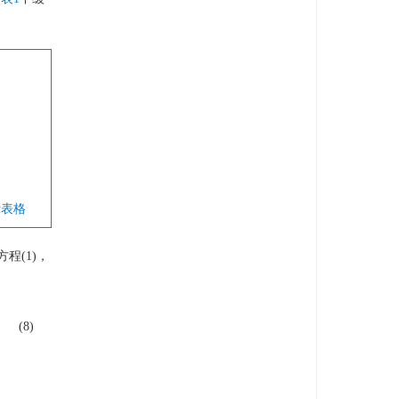
示表格
程(1)，
(8)