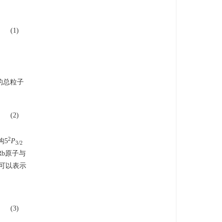
(1)
n
2
−
n
1
)
+
A
31
n
3
+
A
21
n
2
n
0
=
n
1
+
n
2
+
n
3
,
的总粒子
(2)
2
构5
P
3/2
Rb原子与
可以表示
(3)