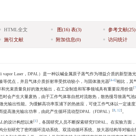
HTML全文
图
(16)
表
(3)
参考文献
(25)
施引文献
附加信息
(0)
访问统计
kali vapor Laser，DPAL）是一种以碱金属原子蒸气作为增益介质的新型激
[
4
-
6
]
凑等优点，并且气体介质折射率受扰动较小，与固体激光器
相比，其
[
7
功率和光束质量良好的激光输出，在工业制造和军事领域具有重要应用价值
态时会产生大量废热，由于工作气体靠自然对流散热，散热慢导致蒸气池
的激光输出性能。为缓解高功率泵浦下的热效应，可使工作气体以一定速度
[
8
,
12
]
提高激光输出功率，由此产生循环流动型DPAL（FDPAL）
。
[
1
]
AL的设计构想以来
，各国研究人员不断探索研究FDPAL。在实验方面
构分别研究了密闭循环流动系统、双流动循环系统、放大器结构等对输出