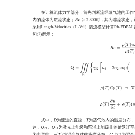
在计算流体力学部分，首先判断流经蒸气池的工作气
⩾
2
300
内的流体为层流状态；
时，其为湍流状态，
R
e
R
e
⩾
2
300
采用Length-Velocities（L-Vel）湍流模型计算
和(7)所示：
(
)
ρ
T
u
=
R
R
e
e
=
ρ
(
T
)
u
D
μ
(
)
μ
T
{
[
(
∭
Q
=
−
2
exp
−
γ
n
n
Q
=
∭
V
l
{
γ
32
[
n
3
−
2
n
2
exp
(
32
3
2
V
l
(
)
(
)
⋅
⋅
∇
ρ
T
C
T
u
ρ
(
T
)
C
P
(
T
)
⋅
u
P
∂
u
(
)
+
(
)
(
ρ
T
ρ
T
ρ
(
T
)
∂
u
∂
t
+
ρ
(
∂
t
式中，
D
为流道的直径，
T
为蒸气池内的温度分布，
速，
Q
、
Q
为激光上能级和泵浦上能级非辐射跃迁至
21
31
(
)
(
)
为电离能，
为混合气体的密度分布，
为混合
ρ
ρ
(
T
T
)
C
C
p
(
T
T
)