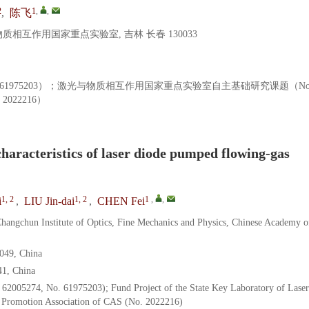
2
1
,
,
,
陈飞
互作用国家重点实验室, 吉林 长春 130033
No. 61975203）；激光与物质相互作用国家重点实验室自主基础研究课题（No
022216）
characteristics of laser diode pumped flowing-gas
1, 2
1, 2
1
,
,
i
,
LIU Jin-dai
,
CHEN Fei
 Changchun Institute of Optics, Fine Mechanics and Physics, Chinese Academy o
0049, China
41, China
 62005274, No. 61975203); Fund Project of the State Key Laboratory of Lase
 Promotion Association of CAS (No. 2022216)