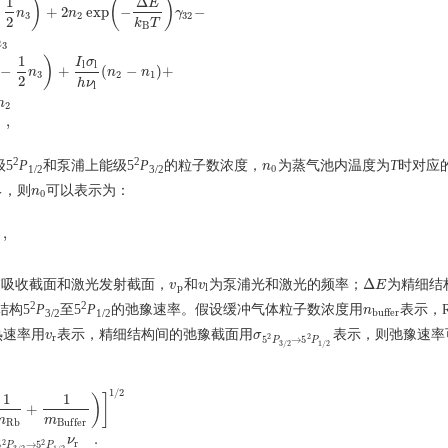
1
Δ
)
(
)
E
+
2
exp
−
−
n
n
γ
3
2
32
2
k
T
B
n
3
1
)
2
n
3
)
+
2
n
2
exp
(
−
Δ
E
k
B
T
)
γ
32
−
γ
32
n
3
−
A
31
n
3
d
n
1
d
t
=
−
I
P
σ
P
h
ν
P
(
n
1
−
1
2
n
3
)
+
I
l
σ
l
h
ν
l
(
I
σ
l
l
−
+
(
−
)
+
n
n
n
3
2
1
2
h
ν
l
n
2
,
2
2
级5
P
和泵浦上能级5
P
的粒子数浓度，
为蒸气池内温度为
T
时对应
n
n
0
0
1/2
3/2
，则
可以表示为：
w
n
n
0
w
0
,
Δ
浦吸收截面和激光发射截面，
和
为泵浦光和激光的频率；
为精细结
v
v
p
v
v
l
Δ
E
E
p
l
2
2
结构5
P
至5
P
的弛豫速率。假设缓冲气体粒子数浓度用
表示，
n
n
buffer
buffer
3/2
1/2
热速率用
表示，精细结构间的弛豫截面用
表示，则弛豫速率
v
v
r
σ
σ
5
2
P
3
/
2
→
5
2
P
1
/
2
2
2
r
5
→
5
P
P
3
/
2
1
/
2
1
/
2
1
1
)
]
+
m
m
+
1
m
B
u
f
f
e
r
)
]
1
/
2
γ
32
=
n
b
u
f
f
e
r
σ
5
2
P
3
/
2
→
5
2
P
1
/
2
ν
r
.
R
b
B
u
f
f
e
r
.
ν
2
2
r
5
→
5
P
P