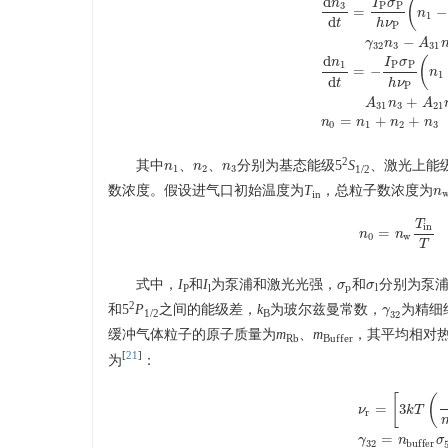
d
(
n
I
σ
3
P
P
=
−
n
1
d
t
h
ν
P
−
γ
n
A
32
3
31
d
(
d
n
3
d
t
=
I
P
σ
P
h
ν
P
(
n
1
−
1
n
I
σ
1
P
P
=
−
n
1
d
t
h
ν
P
+
A
n
A
31
3
21
=
+
+
n
n
n
n
0
1
2
3
2
其中
、
、
分别为基态能级5
S
、激光上能
n
n
1
n
n
2
n
n
3
1
2
3
1/2
数浓度。假设进气口初始温度为
T
，总粒子数浓度为
n
n
in
T
i
n
=
n
n
0
=
n
n
w
T
i
n
T
,
0
w
T
式中，
I
和
I
为泵浦和激光光强，
和
分别为泵
σ
σ
p
σ
σ
l
p
l
P
l
2
和5
P
之间的能级差，
k
为玻尔兹曼常数，
为精细
γ
γ
32
1/2
B
32
缓冲气体粒子的原子质量为
m
、
m
，其平均相对
Rb
Buffer
[
21
]
为
：
[
(
=
3
ν
k
T
r
ν
r
=
[
3
k
T
(
1
m
R
b
=
γ
n
σ
32
b
u
f
f
e
r