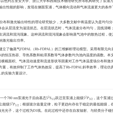
，以色列古里安大学、浙江大学和西南技术物理研究所等机构研究了泵浦
输出性能的影响，发现在侧面泵浦，气体横向流动和气体流速更大的条件
度场分布和激光输出特性的理论研究较少，大多数文献中将温度认为是均匀分
体会从层流变为湍流状态。在层流状态时，气体流速分布均匀，流线清晰
生涡流和混沌现象。这种涡流和混沌现象会影响蒸气池中的散热过程，使
响激光输出功率。
了铷蒸气FDPAL（Rb-FDPAL）的三维解析理论模型。采用有限元向
作气体的恒压热容、导热系数和粘滞系数等气体参数均为池内温度的函数。本
、流道横截面积、气体流动速度和流道形状等因素对工作气体温度场分布和激
案，有效抑制了工作气体热效应，提高了Rb-FDPAL斜率效率，理论仿
AL的实验方案设计。
2
2
一个780 nm泵浦光子后由基态5
S
跃迁至泵浦上能级5
P
，这个泵浦过
1/2
3/2
2
上能级5
P
；根据玻尔兹曼定律，粒子更趋向存在于稳定的最低能级，
1/2
m的激光光子，这个过程为D1线。在此过程中还存在自发辐射、与烃类分子碰