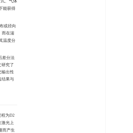
方式、气体
下能获得
布或径向
；而在湍
其温度分
后差分法
文研究了
光输出性
真结果与
程为D2
在激光上
撞而产生