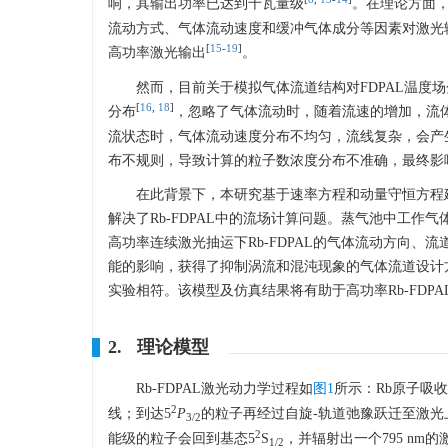
响，其输出功率已达到千瓦量级
。在理论方面
流动方式、气体流动速度和缓冲气体成分等因素对激光
[
15
-
19
]
高功率激光输出
。
然而，目前关于模拟气体流道结构对FDPAL温
[
16
,
18
]
分布
，忽略了气体流动时，随着流速的增加，流
流状态时，气体流动速度分布不均匀，流线复杂，会产
布不规则，导致计算的粒子数浓度分布不准确，最终影
在此背景下，本研究基于速率方程和动量守恒方程建立
解决了Rb-FDPAL中的流场计算问题。蒸气池中工
高功率连续激光抽运下Rb-FDPAL的气体流动方向
能的影响，获得了抑制涡流和混沌现象的气体流道设计方
实验相符。该模型及仿真结果将有助于高功率Rb-FDP
2. 理论模型
Rb-FDPAL激光动力学过程如
图1
所示：Rb原子吸收
2
线；到达5
P
的粒子再经过自旋-轨道弛豫跃迁至激光
3/2
2
能级的粒子会回到基态5
S
，并辐射出一个795 n
1/2