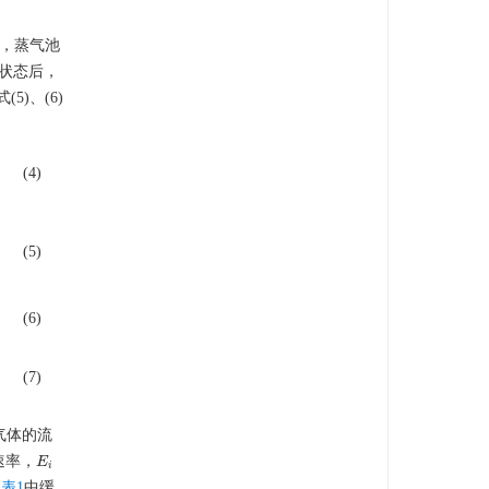
，蒸气池
状态后，
5)、(6)
(4)
(5)
(6)
(7)
气体的流
速率，
E
E
i
i
由
表1
中缓