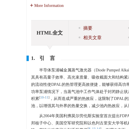
More Information
摘要
HTML全文
相关文章
1. 引 言
半导体泵浦碱金属蒸气激光器（Diode Pumped Al
其具有高量子效率、高光束质量、吸收截面大和结构紧
的流动性使DPAL的热管理更高效便捷，能够获得高
功率泵浦情况下，当蒸气池中工作气体处于封闭静止状
[
10
-
11
]
积累
，从而造成严重的热效应，这限制了DPAL
池，以增强其与外界的热量交换，减少池内热效应，从而
从2004年美国利弗莫尔劳伦斯实验室首次提出FDP
邦核子中心、美国空军研究院和以色列古里安大学等机
[
8
,
13
-
14
]