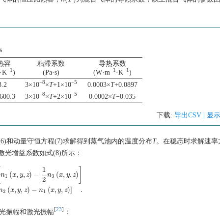
s
热容
粘滞系数
导热系数
−1
−1
−1
·K
)
(Pa·s)
(W·m
·K
)
−8
−5
3.2
3×10
×
T
+1×10
0.0003×
T
+0.0897
−8
−5
600.3
3×10
×
T
+2×10
0.0002×
T
−0.035
下载:
导出CSV
| 显
)和动量守恒方程(7)求解得到蒸气池内的温度分布
T
。在稳态时求解速率方
光增益系数如式(8)所示：
1
[
]
(
,
,
)
−
(
,
,
)
n
x
y
z
n
x
y
z
1
3
2
y
,
z
)
−
1
2
n
3
(
x
,
y
,
z
)
]
g
l
(
x
,
y
,
z
)
=
σ
l
[
n
2
(
x
,
y
,
z
)
−
n
1
(
x
,
y
,
z
)
]
.
(
,
,
)
−
(
,
,
)
]
.
n
x
y
z
n
x
y
z
2
1
[
23
]
泵浦光振幅和激光振幅
：