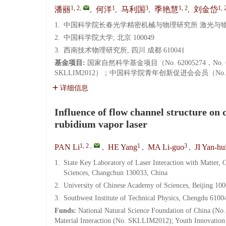
1, 2
,
1
3
1, 2
1, 
潘丽
,
何洋
,
马利国
,
季艳慧
,
刘金岱
1.
中国科学院长春光学精密机械与物理研究所 激光与物质相
2.
中国科学院大学, 北京 100049
3.
西南技术物理研究所, 四川 成都 610041
基金项目:
国家自然科学基金项目（No. 62005274，
SKLLIM2012）；中国科学院青年创新促进会会员（No. 2
详细信息
Influence of flow channel structure on 
rubidium vapor laser
1, 2
,
1
3
PAN Li
,
HE Yang
,
MA Li-guo
,
JI Yan-hu
1.
State Key Laboratory of Laser Interaction with Matter,
Sciences, Changchun 130033, China
2.
University of Chinese Academy of Sciences, Beijing 10
3.
Southwest Institute of Technical Physics, Chengdu 6100
Funds:
National Natural Science Foundation of China (No.
Material Interaction (No. SKLLIM2012); Youth Innovation