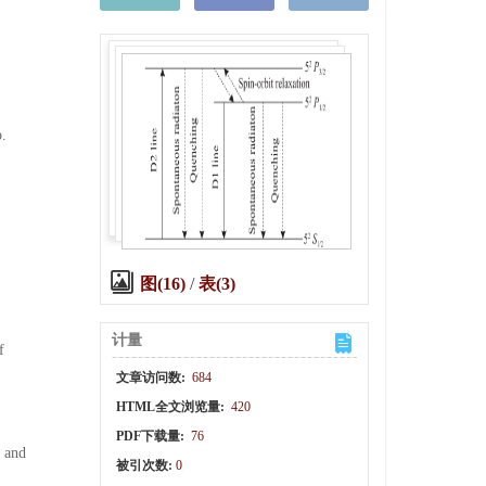
.
图(16)
/
表(3)
计量
f
文章访问数:
684
HTML全文浏览量:
420
PDF下载量:
76
r and
被引次数:
0