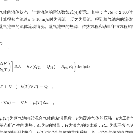
3
/
2
1
/
2
<
2
300
体的流体状态，计算流体的雷诺数如式(4)所示。其中：当
时
R
R
e
e
<
2
300
⩾
10
m
/
s
计算得知当流速
时为湍流，反之为层流。得到蒸气池内的流体
u
u
⩾
10
m
/
s
Rb-FDPAL蒸气池中的流体流动情况。蒸气池中的热源、传热方程和动量守恒方程如式(
D
,
(
T
)
,
Δ
)
]
}
E
Δ
+
(
+
)
+
d
d
d
,
E
h
ν
Q
Q
R
E
x
y
z
−
Δ
E
k
B
T
)
]
Δ
E
+
h
ν
(
Q
21
+
Q
31
)
+
R
r
e
c
E
i
}
d
x
d
y
d
z
,
21
31
r
e
c
i
k
T
B
+
∇
⋅
(
−
(
)
∇
) = Q
,
T
k
T
T
⋅
∇
T
+
∇
⋅
(
−
k
(
T
)
∇
T
) = Q
,
⋅
∇
)
=
−
∇
+
(
)
Δ
,
u
u
P
μ
T
u
T
)
(
u
⋅
∇
u
)
=
−
∇
P
+
μ
(
T
)
Δ
u
,
(
)
为蒸气池内部混合气体的粘滞系数，
P
为缓冲气体的压强，
u
为工作
μ
μ
(
T
T
)
基态所产生的废热，Δ
u
为
u
的增量，
为激光的模体积，
为离子复合
V
V
l
R
R
r
e
c
l
r
e
c
(
)
气体的恒压比热容，
为混合气体的导热系数，以上混合气体的参数
k
k
(
T
T
)