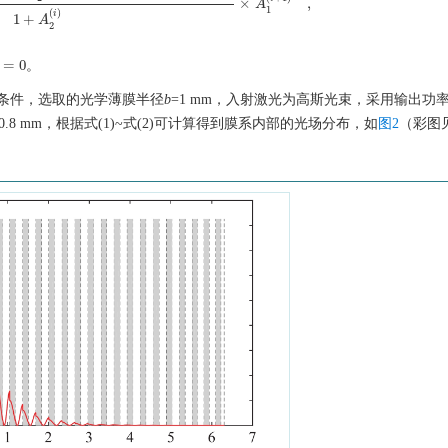
×
,
A
1
(
)
i
1
+
A
2
=
0
。
1
)
=
0
条件，选取的光学薄膜半径
b
=1 mm，入射激光为高斯光束，采用输出功
0.8 mm，根据式(1)~式(2)可计算得到膜系内部的光场分布，如
图2
（彩图