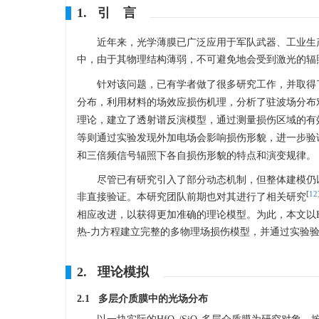
1. 引 言
近年来，光学薄膜已广泛应用于军队武器、工业生
中，由于其物理结构薄弱，不可避免地会受到激光的辐
针对该问题，已有学者做了很多研究工作，并取得了
分布，利用材料的场效应损伤机理，分析了驻波场分布对
理论，建立了透射谱反演模型，通过测量损伤区域的有效
等则通过实验发现外加电场会影响损伤形貌，进一步验证
和三倍频信号辐照下各自损伤形貌的特点和演变规律。
尽管已有研究引入了部分动态机制，但整体建模仍
[
12
非直接验证。本研究团队前期也对其进行了相关研究
相应改进，以获得更加准确的理论模型。为此，本文以H
热-力方程建立完整的多物理场损伤模型，并通过实验
2. 理论模拟
2.1 多层介质膜中的光场分布