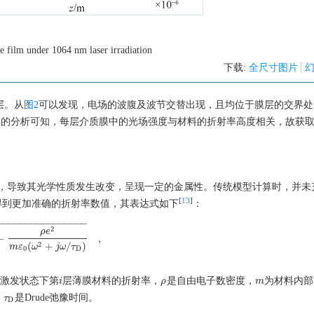
the film under
1064
nm laser irradiation
下载:
全尺寸图片
层。从
图2
可以发现，电场的波腹及波节交替出现，且均位于膜层的交界处
(2)的分析可知，每层介质膜中的光场强度与材料的折射率高度相关，故获
，导致其光学性质发生改变，呈现一定的金属性。传统模型计算时，并未
[
13
]
，得到更加准确的折射率数值，其表达式如下
：
−
−
−
−
−
−
−
−
−
−
−
−
−
−
−
−
2
ρ
e
−
,
ρ
e
2
m
ε
0
(
ω
2
+
j
ω
/
τ
D
)
,
2
(
+
/
)
m
ε
ω
j
ω
τ
0
D
激发状态下第
层薄膜材料的折射率，
是自由电子数密度，
为材料内部
i
i
ρ
ρ
m
m
，
是Drude弛豫时间。
τ
τ
D
D