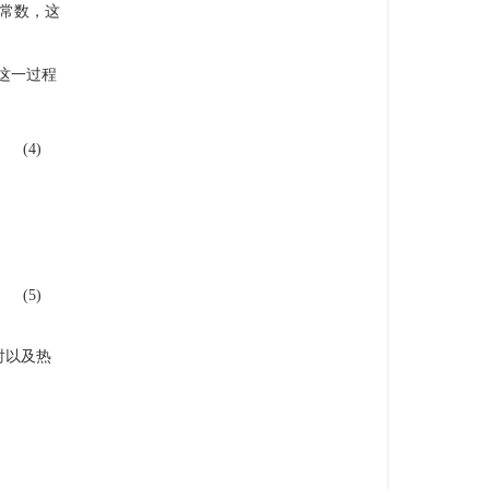
个常数，这
这一过程
(4)
(5)
射以及热