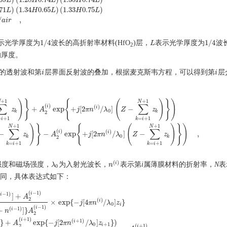
L
H
L
H
L
0.61
H
0.66
L
)
(
1.21
H
0.66
L
)
(
1.22
H
0.69
L
)
(
1.28
H
0.74
L
)
(
1.35
H
0.74
L
)
13
(
1.29
H
71
)
(
1.34
0.65
)
(
1.33
0.75
)
L
H
L
H
L
/
,
a
i
r
1
/
4
1
/
4
示光学厚度为
波长的高折射率材料(HfO
)层，
表示光学厚度为
波
1
/
4
L
L
1
/
4
2
的厚度。
的透射波和第
层界面反射波的叠加，根据麦克斯韦方程，可以得到第
层
i
i
i
i
+
1
+
1
)
}
{
(
)
}
)
N
N
∑
∑
(
)
i
(
)
i
+
exp
+
[
2
/
]
−
z
A
j
π
n
λ
Z
z
0
k
k
2
=
+
1
=
+
1
i
k
i
k
)
}
+
A
2
(
i
)
exp
{
+
j
[
2
π
n
(
i
)
/
λ
0
]
(
Z
−
∑
k
=
i
+
1
N
+
1
z
k
)
}
)
H
i
(
Z
)
=
n
(
i
)
A
1
(
i
)
(
exp
{
−
j
[
2
π
n
(
+
1
+
1
)
}
{
(
)
}
)
N
N
∑
∑
(
)
i
(
)
i
−
−
exp
+
[
2
/
]
−
,
z
A
j
π
n
λ
Z
z
0
k
k
2
=
+
1
=
+
1
k
i
k
i
(
)
i
强度和磁场强度，
为入射光波长，
表示第
i
属薄膜材料的折射率，
N
表
λ
λ
0
n
n
(
i
)
0
相同，具体表达式如下：
(
−
1
)
i
(
−
1
)
i
]
+
A
2
(
)
i
×
exp
{
−
[
4
/
]
}
j
π
n
λ
z
0
i
(
−
1
)
i
(
−
1
)
+
]
}
i
n
A
2
A
2
(
i
−
1
)
1
+
{
[
n
(
i
)
−
n
(
i
−
1
)
]
/
[
n
(
i
)
+
n
(
i
−
1
)
]
}
A
2
(
i
−
1
)
×
exp
{
−
j
[
4
π
n
(
i
)
/
λ
0
]
z
i
}
A
1
(
i
)
=
(
e
(
+
1
)
i
(
+
1
)
i
}
+
exp
{
−
[
2
/
]
}
)
A
j
π
n
λ
z
0
+
1
i
(
+
1
)
2
i