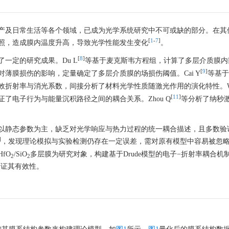
产及日常生活等各个领域，已成为光学系统研究中不可或缺的部分。在其
[
1
-
7
]
照，造成膜内温度升高，导致光学性能发生变化
。
[
8
]
一定的研究成果。Du L
等基于麦克斯韦方程组，计算了多层介质膜内
[
9
]
薄膜损伤的影响，定量确定了多层介质膜的场损伤阈值。Cai Y
等基于
折射率与消光系数，间接分析了材料光学性质随激光作用的演化特性。Wu
[
11
]
了电子行为与能量沉积路径之间的耦合关系。Zhou Q
等分析了纳秒
以静态参数为主，缺乏对光学响应与热力过程的统一耦合描述，且多数验
]
，发现理论模拟与实验检测仍存在一定误差，需对原有模型中容易被忽
fO
/SiO
多层膜为研究对象，构建基于Drude模型的电子−折射率耦合机
2
2
验证其有效性。