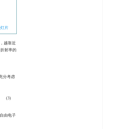
幻灯片
，越靠近
取折射率的
充分考虑
(3)
自由电子