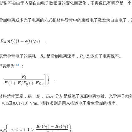
料的折射率会由于内部自由电子数密度的变化而变化，不再像已有研究是一
雪崩电离或多光子电离的方式把材料导带中的束缚电子激发为自由电子，
(
)
)
(
1
−
(
)
/
)
,
i
R
+
R
a
ρ
i
ρ
(
t
t
)
)
(
1
−
ρ
(
ρ
t
)
/
t
ρ
1
)
ρ
,
a
i
1
表示导带电子的损耗，
是雪崩电离速率，
是多光子电离速率。
R
R
a
i
R
R
p
i
a
i
p
i
[
14
]
模型表示为
：
]
}
E
I
−
,
p
{
[
−
E
I
E
(
1
+
E
/
E
p
)
+
E
K
T
]
}
,
(
1
+
/
)
+
E
E
E
E
p
K
T
材料禁带宽度，
、
、
分别是载流子克服电离散射、光学声子散
E
E
I
E
E
p
E
E
K
T
I
p
K
T
8
8
V/m及0.01×10
V/m。指数项则是用来描述电子发生雪崩的概率。
(
)
−
(
)
K
γ
K
γ
{
}
1
2
1
1
exp
−
<
+
1
>
π
x