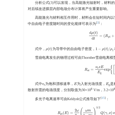
分析公式(3)可以发现，当高能激光辐射时，材
对后续改进膜层内部电场分布计算将产生重要影响。
高能激光与材料相互作用时，材料会在短时间内以
[
3
]
中自由电子密度随时间的变化规律可表示为
：
d
(
)
ρ
t
=
(
+
d
ρ
(
t
)
d
R
t
=
(
R
p
p
i
d
t
(
)
1
−
(
)
/
式中，
为导带中的自由电子密度，
ρ
ρ
(
t
t
)
1
−
ρ
(
ρ
t
)
/
t
ρ
1
ρ
1
雪崩电离发生的物理过程可由Thornber雪崩电离
{
[
ν
e
E
s
=
exp
R
R
a
i
=
ν
s
e
E
E
g
ex
a
i
E
g
式中
为饱和漂移速率，
为入射光场强度，
是
v
v
s
E
E
E
E
g
s
g
8
散射所需的电场强度，分别取值为30×10
V/m，3.2×10
[
15
]
多光子电离速率可由Keldysh公式推导如下
：
3
/
2
(
)
2
ω
ω
m
(
)
=
(
,
)
R
E
Q
γ
x
−
−
p
i