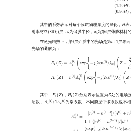
H
s
u
b
s
t
r
a
t
e
/
(
(
1.29
0.
H
(
0.90
)
H
其中的系数表示对每个膜层物理厚度的量化，
表
H
H
射率材料(SiO
)层，
为薄膜半径，
为第
层薄膜材料
b
b
z
z
i
i
i
2
i
+
1
在激光辐照下，第
层介质中的光场是第
层界面
i
i
i
i
+
1
光场的通解为：
(
{
(
(
)
i
(
)
i
(
)
=
exp
−
[
2
/
]
−
E
Z
A
j
π
n
λ
Z
0
i
1
k
E
i
(
Z
)
=
A
1
(
i
)
(
exp
{
−
j
[
2
π
n
(
i
)
/
λ
0
]
(
Z
−
∑
k
=
i
+
1
N
+
1
z
(
{
(
(
)
i
(
)
(
)
i
i
(
)
=
exp
−
[
2
/
]
H
Z
n
A
j
π
n
λ
Z
0
i
1
(
)
(
)
其中，
，
分别表示位置为
处的电场
E
E
i
(
Z
Z
)
H
H
i
(
Z
Z
)
Z
Z
i
i
(
)
(
)
i
i
层数，
和
为常系数，不同膜层中该系数也不
A
A
1
(
i
)
A
A
2
(
i
)
1
2
(
)
(
−
1
)
(
)
i
i
i
[
−
]
/
[
+
n
n
n
n
(
)
i
=
A
2
(
)
(
−
1
)
(
)
1
+
{
[
−
]
/
[
i
i
i
n
n
n
A
2
(
i
)
=
[
n
(
i
)
−
n
(
i
−
1
)
]
/
[
n
(
i
)
+
n
(
i
−
1
)
]
+
(
+
1
)
i
(
exp
{
−
[
2
/
]
j
π
n
λ
z
0
+
1
i
(
)
i