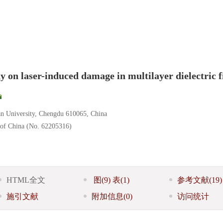
on laser-induced damage in multilayer dielectric f
uan University, Chengdu 610065, China
 of China (No. 62205316)
HTML全文
图
(9)
表
(1)
参考文献
(19)
施引文献
附加信息
(0)
访问统计