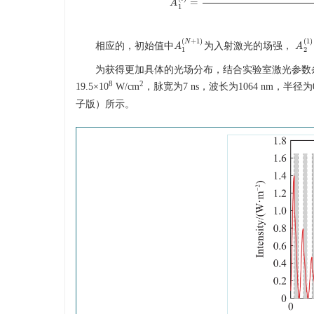
=
A
1
(
+
1
)
(
1
)
N
相应的，初始值中
为入射激光的场强，
A
A
1
(
N
+
1
)
A
A
2
(
1
2
为获得更加具体的光场分布，结合实验室激光参数
8
2
19.5×10
W/cm
，脉宽为7 ns，波长为
1064
nm，半径为
子版）所示。