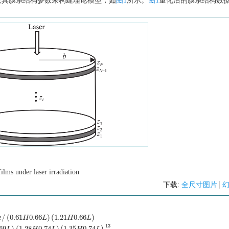
按其膜系结构参数来构建理论模型，如
图1
所示。
图1
量化后的膜系结构数
ilms under laser irradiation
下载:
全尺寸图片
/
(
0.61
0.66
)
(
1.21
0.66
)
e
H
L
H
L
13
69
)
(
1.28
0.74
)
(
1.35
0.74
)