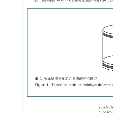
以一块实际的HfO
/SiO
多层介质膜为研究对象，
2
2
图 1
激光辐照下多层介质膜的理论模型
Figure 1.
Theoretical model of multilayer dielectric f
s
u
b
s
t
r
a
t
(
1.22
0.