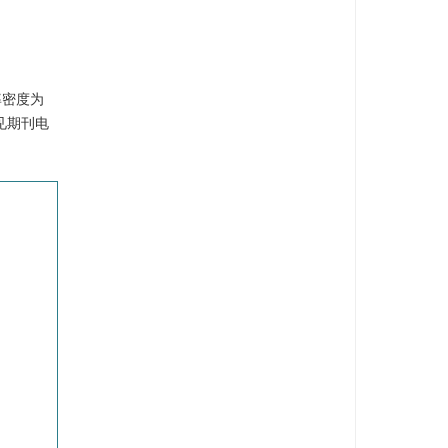
率密度为
见期刊电