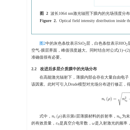
图 2
波长
1064
nm激光辐照下膜内的光场强度分布
Figure 2.
Optical field intensity distribution inside 
图2
中的灰色条纹表示SiO
层，白色条纹表示HfO
2
2
空气-膜层界面，峰值强度越大。同时结合对公式(1)~
准确值很有必要。
2.2 改进后多层介质膜中的光场分布
在高能激光辐射下，薄膜内部会存在大量自由电子
该因素。此时可引入Drude模型对光场分布进行修正
−
−
−
√
2
(
)
=
n
ρ
n
i
(
ρ
)
=
n
n
i
0
2
−
i
i
0
(
)
式中，
表示第
层薄膜材料的折射率，
为未
n
n
i
(
ρ
ρ
)
i
i
n
n
i
0
i
i
0
的有效质量，
是真空介电常数，
是入射激光的频率
ε
ε
0
ω
ω
0