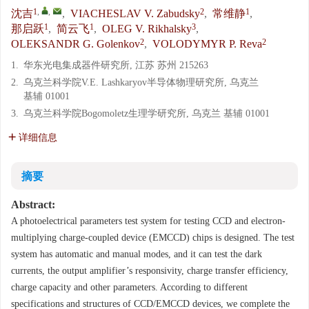
1
,
,
2
1
沈吉
,
VIACHESLAV V. Zabudsky
,
常维静
,
1
1
3
那启跃
,
简云飞
,
OLEG V. Rikhalsky
,
2
2
OLEKSANDR G. Golenkov
,
VOLODYMYR P. Reva
1.
华东光电集成器件研究所, 江苏 苏州 215263
2.
乌克兰科学院V.E. Lashkaryov半导体物理研究所, 乌克兰
基辅 01001
3.
乌克兰科学院Bogomoletz生理学研究所, 乌克兰 基辅 01001
详细信息
摘要
Abstract:
A photoelectrical parameters test system for testing CCD and electron-
multiplying charge-coupled device (EMCCD) chips is designed. The test
system has automatic and manual modes, and it can test the dark
currents, the output amplifier’s responsivity, charge transfer efficiency,
charge capacity and other parameters. According to different
specifications and structures of CCD/EMCCD devices, we complete the