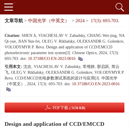
文章导航
>
中国光学（中英文）
>
2024
>
17(3): 693-703.
Citation:
SHEN Ji, VIACHESLAV V. Zabudsky, CHANG Wei-jing, NA
Qi-yue, JIAN Yun-fei, OLEG V. Rikhalsky, OLEKSANDR G. Golenkov,
VOLODYMYR P. Reva. Design and application of CCD/EMCCD
photoelectronic parameter test system[J].
Chinese Optics
, 2024, 17(3):
693-703.
doi:
10.37188/CO.EN-2023-0016
引用本文:
沈吉, VIACHESLAV V. Zabudsky, 常维静, 那启跃, 简云
飞, OLEG V. Rikhalsky, OLEKSANDR G. Golenkov, VOLODYMYR P.
Reva. CCD/EMCCD光电参数测试系统的设计与应用[J]. 中国光学
（中英文）, 2024, 17(3): 693-703.
doi:
10.37188/CO.EN-2023-0016
PDF下载
( 5156 KB)
Design and application of CCD/EMCCD