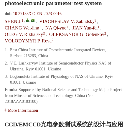
photoelectronic parameter test system
doi:
10.37188/CO.EN-2023-0016
1
,
,
2
SHEN Ji
,
VIACHESLAV V. Zabudsky
,
1
1
1
CHANG Wei-jing
,
NA Qi-yue
,
JIAN Yun-fei
,
3
2
OLEG V. Rikhalsky
,
OLEKSANDR G. Golenkov
,
2
VOLODYMYR P. Reva
1.
East China Institute of Optoelectronic Integrated Devices,
Suzhou 215263, China
2.
V.E. Lashkaryov Institute of Semiconductor Physics NAS of
Ukraine, Kyiv 01001, Ukraine
3.
Bogomoletz Institute of Physiology of NAS of Ukraine, Kyiv
01001, Ukraine
Funds:
Supported by National Science and Technology Major Project
from Minster of Science and Technology, China (No.
2018AAA0103100)
More Information
CCD/EMCCD光电参数测试系统的设计与应用