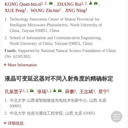
1, 2
,
1, 2
,
,
KONG Quan-hui-zi
,
ZHANG Rui
,
1
1
2
XUE Peng
,
WANG Zhi-bin
,
JING Ning
1.
Technology Innovation Center of Shanxi Provincial for
Intelligent Microwave Photoelectric, North University of
China, Taiyuan 030051, China
2.
School of Information and Communication Engineering,
North University of China, Taiyuan 030051, China
Funds:
Supported by National Natural Science Foundation of China
(No. 62105302)
More Information
液晶可变延迟器对不同入射角度的精确标定
1, 2
,
1, 2
,
,
1
1
2
孔泉慧子
,
张瑞
,
薛鹏
,
王志斌
,
景宁
1.
中北大学 山西省智能微波光电技术创新中心, 山西 太原
030051
2.
中北大学 信息与通信工程学院, 山西 太原 030051
详细信息