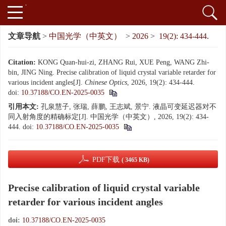
文章导航
>
中国光学（中英文）
>
2026
>
19(2): 434-444.
Citation:
KONG Quan-hui-zi, ZHANG Rui, XUE Peng, WANG Zhi-
bin, JING Ning. Precise calibration of liquid crystal variable retarder for
various incident angles[J].
Chinese Optics
, 2026, 19(2): 434-444.
doi:
10.37188/CO.EN-2025-0035
引用本文:
孔泉慧子, 张瑞, 薛鹏, 王志斌, 景宁. 液晶可变延迟器对不
同入射角度的精确标定[J]. 中国光学（中英文）, 2026, 19(2): 434-
444.
doi:
10.37188/CO.EN-2025-0035
PDF下载
( 3465 KB)
Precise calibration of liquid crystal variable
retarder for various incident angles
doi:
10.37188/CO.EN-2025-0035