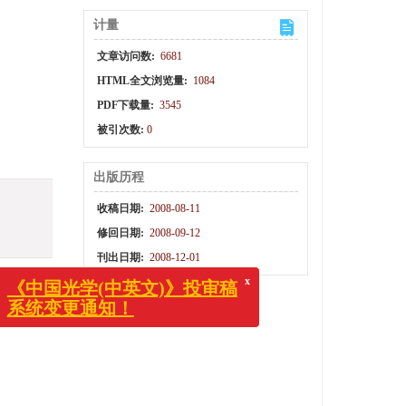
计量
文章访问数:
6681
HTML全文浏览量:
1084
PDF下载量:
3545
被引次数:
0
出版历程
收稿日期:
2008-08-11
修回日期:
2008-09-12
刊出日期:
2008-12-01
的特点和
x
《中国光学(中英文)》投审稿
是指高倍
系统变更通知！