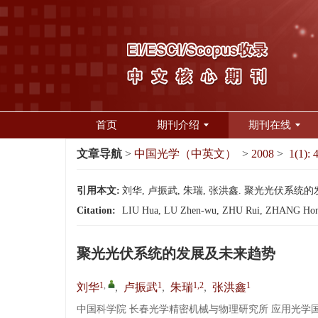
首页
期刊介绍
期刊在线
文章导航
>
中国光学（中英文）
>
2008
>
1(1): 
引用本文:
刘华, 卢振武, 朱瑞, 张洪鑫. 聚光光伏系统的发展及
Citation:
LIU Hua, LU Zhen-wu, ZHU Rui, ZHANG Hong-xi
聚光光伏系统的发展及未来趋势
1
,
1
1,2
1
刘华
,
卢振武
,
朱瑞
,
张洪鑫
中国科学院 长春光学精密机械与物理研究所 应用光学