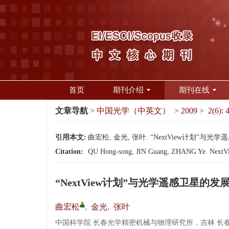
首页
期刊介绍
期刊在线
文章导航
>
中国光学（中英文）
>
2009
>
2(6): 
引用本文:
曲宏松, 金光, 张叶. “NextView计划”与光学遥感
Citation:
QU Hong-song, JIN Guang, ZHANG Ye. NextView p
“NextView计划”与光学遥感卫星的发
曲宏松
,
金光
,
张叶
中国科学院 长春光学精密机械与物理研究所，吉林 长春 1