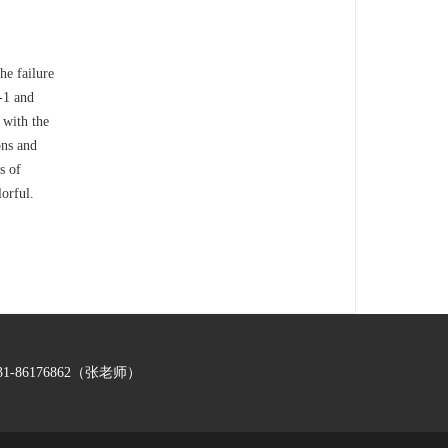
he failure
-1 and
 with the
ons and
s of
lorful.
-86176862（张老师）