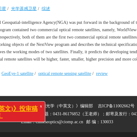
1卫星
/
光学遥感卫星
/
综述
 Geospatial-intelligence Agency(NGA) was put forward in the background of t
ogram contained two commercial optical remote satellites, namely, WorldView
pectively, both of them are the first two commercial optical remote satellites
working objects of the NextView program and describes the technical specificati
es the working modes of two satellites. Finally, it predicts the developing tend
cal remote satellites will be higher, faster, smaller, higher precision and more co
/
GeoEye-1 satellite
/
optical remote sensing satellite
/
review
x
文)》投审稿
版权所有© 2012《中国光学（中英文）》编辑部
吉ICP备11002662号
27061（李老师）；财务问题：0431-86176852（王老师）；邮寄及发行：0431
Email：
chineseoptics@ciomp.ac.cn
邮 编：130033