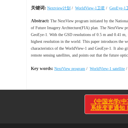
关键词:
Nextview计划
/
WorldView-1卫星
/
GeoEye-
Abstract:
The NextView program initiated by the National
of Future Imagery Archtecture(FIA) plan. The NextView pr
GeoEye-1. With the GSD resolutions of 0.5 m and 0.41 m, res
highest resolution in the world. This paper introduces the 
characteristics of the WorldView-1 and GeoEye-1. It also giv
remote sensing satellites, and points out that the future opti
Key words:
NextView program
/
WorldView-1 satellite
《中国光学(中英
系统变更通知！
投稿问题：0431-846