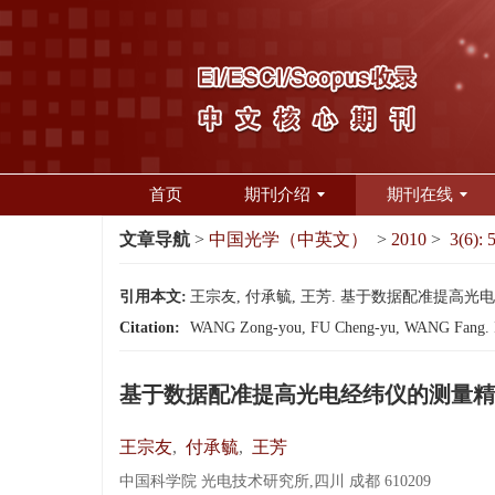
首页
期刊介绍
期刊在线
文章导航
>
中国光学（中英文）
>
2010
>
3(6): 
引用本文:
王宗友, 付承毓, 王芳. 基于数据配准提高光电经纬仪的
Citation:
WANG Zong-you, FU Cheng-yu, WANG Fang. Impro
基于数据配准提高光电经纬仪的测量精
王宗友
,
付承毓
,
王芳
中国科学院 光电技术研究所,四川 成都 610209