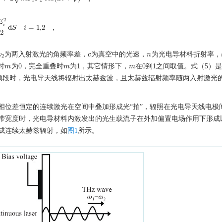
2
E
i
d
=
1
,
2
,
E
i
2
2
S
d
S
i
=
i
1
,
2
,
2
为两入射激光的角频率差，
为真空中的光速，
为光电导材料折射率，
ω
c
c
n
n
2
时
为0，完全重叠时
为1，其它情形下，
在0到1之间取值。式（5）
m
m
m
m
m
m
频段时，光电导天线将辐射出太赫兹波，且太赫兹辐射频率随两入射激光
相位差恒定的连续激光在空间中叠加形成光“拍”，辐照在光电导天线电极
带宽度时，光电导材料内激发出的光生载流子在外加偏置电场作用下形成
成连续太赫兹辐射，如
图1
所示。