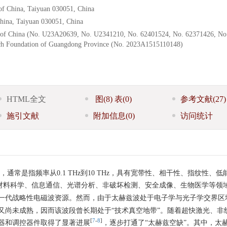
 of China, Taiyuan 030051, China
China, Taiyuan 030051, China
on of China (No. U23A20639, No. U2341210, No. 62401524, No. 62371426, No
rch Foundation of Guangdong Province (No. 2023A1515110148)
HTML全文
图
(8)
表
(0)
参考文献
(27)
施引文献
附加信息
(0)
访问统计
波之间，通常是指频率从0.1 THz到10 THz，具有宽带性、相干性、指纹性、
在材料科学、信息通信、光谱分析、非破坏检测、安全成像、生物医学等领
一代战略性电磁波资源。然而，由于太赫兹波处于电子学与光子学交界区
又尚未成熟，因而该波段曾长期处于“技术真空地带”。随着超快激光、非
[
7
-
8
]
器和调控器件取得了显著进展
，逐步打通了“太赫兹空缺”。其中，太