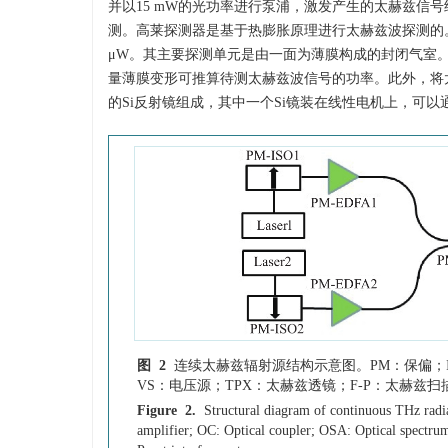
并以15 mW的光功率进行泵浦，激发产生的太赫兹信号
测。高莱探测器是基于热膨胀原理进行太赫兹波探测的
μW。其主要探测单元是由一面为薄膜构成的封闭气室
量薄膜变形可推算待测太赫兹波信号的功率。此外，将
的Si反射镜组成，其中一个Si镜装在线性电机上，可以
图 2
连续太赫兹辐射源结构示意图。PM：保偏；I
VS：电压源；TPX：太赫兹透镜；F-P：太赫兹扫
Figure 2.
Structural diagram of continuous THz radi
amplifier; OC: Optical coupler; OSA: Optical spectrum