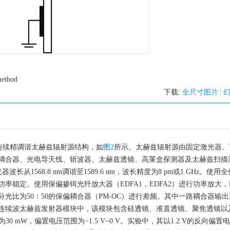
method
下载:
全尺寸图片
连续精调谐太赫兹辐射源结构，如
图2
所示。太赫兹辐射源由固定激光器、
耦合器、光电导天线、斩波器、太赫兹透镜、高莱盒探测器及太赫兹扫描
光器波长从
1568.8
nm调谐至
1589.6
nm，波长精度为8 pm或1 GHz。使用
率稳定。使用保偏掺铒光纤放大器（EDFA1，EDFA2）进行功率放大
光比为50：50的保偏耦合器（PM-OC）进行差频。其中一路耦合器输
连续波太赫兹发射器模块中，该模块包含硅透镜、准直透镜、聚焦透镜以
0 mW，偏置电压范围为−1.5 V~0 V。实验中，其以1.2 V的反向偏置