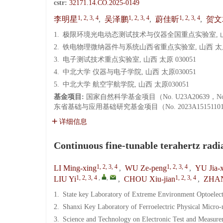
cstr:
32171.14.CO.2025-0149
1, 2, 3, 4
1, 2, 3, 4
1, 2, 3, 4
李明星
,
吴泽鹏
,
蔚佳昕
,
贺文
1.
极限环境光电动态测试技术与仪器全国重点实验室, 山西 
2.
铁电物理微纳器件与系统山西省重点实验室, 山西 太原 
3.
电子测试技术重点实验室, 山西 太原 030051
4.
中北大学 仪器与电子学院, 山西 太原030051
5.
中北大学 航空宇航学院, 山西 太原030051
基金项目:
国家自然科学基金项目（No. U23A20639，No. U23
东省基础与应用基础研究基金项目（No. 2023A15151101
详细信息
Continuous fine-tunable terahertz radi
1, 2, 3, 4
1, 2, 3, 4
LI Ming-xing
,
WU Ze-peng
,
YU Jia-x
1, 2, 3, 4
,
,
1, 2, 3, 4
LIU Yi
,
CHOU Xiu-jian
,
ZHA
1.
State key Laboratory of Extreme Environment Optoelec
2.
Shanxi Key Laboratory of Ferroelectric Physical Micro
3.
Science and Technology on Electronic Test and Measur