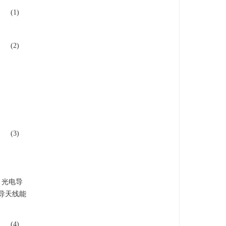
(1)
(2)
(3)
(
2
ω
1
t
+
2
φ
)
2
+
E
2
2
cos
(
2
ω
2
t
)
2
+
E
1
E
2
cos
(
(
ω
1
+
ω
2
)
t
+
φ
)
+
E
1
E
2
cos
(
(
ω
1
−
ω
2
)
t
+
φ
)
.
，光电导
导天线能
(4)