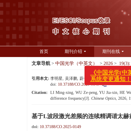
首页
期刊介绍
期刊在线
文章导航
>
中国光学（中英文）
>
2026
>
19(3):
引用本文:
李明星, 吴泽鹏, 蔚佳昕, 贺文君, 游亚军, 刘毅,
doi:
10.37188/CO.2025-0149
《中国光学(中英文)
Citation:
LI Ming-xing, WU Ze-peng, YU Jia-xin, HE Wen
系统变更通知！
difference frequency[J].
Chinese Optics
, 2026, 
基于L波段激光差频的连续精调谐太赫
doi:
10.37188/CO.2025-0149