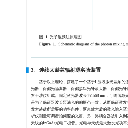
图 1
光子混频法原理图
Figure 1.
Schematic diagram of the photon mixing 
3. 连续太赫兹辐射源实验装置
基于以上理论，搭建了一个基于L波段激光差频的
光器、保偏光隔离器、保偏掺铒光纤放大器、保偏光纤
罗干涉仪组成。固定激光器波长为
1568
nm，可调谐激
是为了保证双波长泵浦光的偏振态一致，从而保证激发功
发太赫兹所需要的功率条件，两束放大后的激光输入至分
析仪测量可调谐拍频源的光谱。另一路耦合器被引入到
天线的InGaAs光电二极管。光电导天线最大激发光功率为3