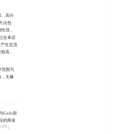
谐、高分
方法包
调性强，
过合束后
动下产生交流
求较高，
率范围为
内，太赫
GaAs形
段的两束
5
-
27
]
：