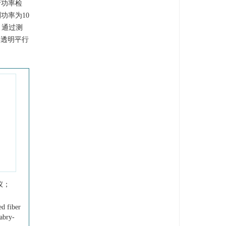
行功率检
测功率为10
，通过测
半透明平行
仪；
d fiber
abry-