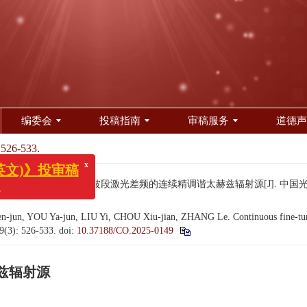
编委会
投稿指南
审稿服务
道德声
 526-533.
 丑修建, 张乐. 基于L波段激光差频的连续精调谐太赫兹辐射源[J]. 中国光学（中英文）
x
》投审稿
-jun, YOU Ya-jun, LIU Yi, CHOU Xiu-jian, ZHANG Le. Continuous fine-tunabl
19(3): 526-533.
doi:
10.37188/CO.2025-0149
兹辐射源