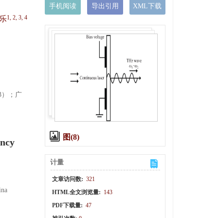
手机阅读
导出引用
XML下载
1, 2, 3, 4
乐
003）；广
图(8)
ency
计量
文章访问数:
321
ina
HTML全文浏览量:
143
PDF下载量:
47