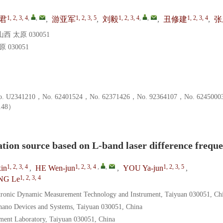
1, 2, 3, 4
,
,
1, 2, 3, 5
1, 2, 3, 4
,
,
1, 2, 3, 4
君
,
游亚军
,
刘毅
,
丑修建
,
张
太原 030051
030051
41210，No. 62401524，No. 62371426，No. 92364107，No. 62450
48）
ation source based on L-band laser difference frequ
1, 2, 3, 4
1, 2, 3, 4
,
,
1, 2, 3, 5
in
,
HE Wen-jun
,
YOU Ya-jun
,
1, 2, 3, 4
NG Le
tronic Dynamic Measurement Technology and Instrument, Taiyuan 030051, Ch
-nano Devices and Systems, Taiyuan 030051, China
ement Laboratory, Taiyuan 030051, China