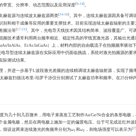
[
9
-
14
]
的带宽、分辨率、动态范围以及应用深度
。
[
14
-
16
]
太赫兹源与连续波太赫兹源两类
。其中，连续太赫兹源因具备可调
识别和相干成像等应用的重要支撑技术。目前实现连续太赫兹辐射的主要
[
17
-
21
]
差频法等
。其中，光电导天线技术因其结构简单、波段覆盖广、可
混频技术通常利用两台频率相近、稳定性高的窄线宽激光器，其输出光通
As/InAlAs、ErAs:InGaAs）上，材料内部的自由载流子在拍频频率驱
光电导型连续太赫兹源在实际应用中仍面临挑战，系统对激光拍频源的要
实际测试结果。
理，并进一步基于L波段激光差频的连续精调谐太赫兹辐射源，实现了频
测器和太赫兹扫描法布里-珀罗干涉仪分别测试了太赫兹功率和频率。在25分钟
为几十到几百微米，用电子束蒸发工艺制作Au/Ge/Ni合金的条形电极，与
个金属电极，然后在两电极上施加一定的偏置电压。位于可见或近红外波
[
2
，假设这两束连续激光的角频率分别为
和
，则电场强度可以表示为
ω
ω
1
ω
ω
2
1
2