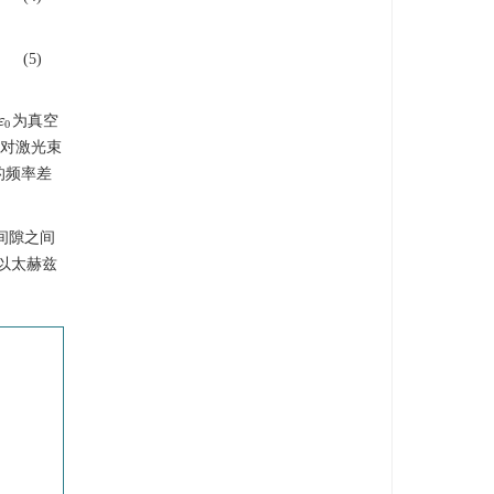
(5)
为真空
ε
ε
0
0
是对激光束
的频率差
间隙之间
以太赫兹