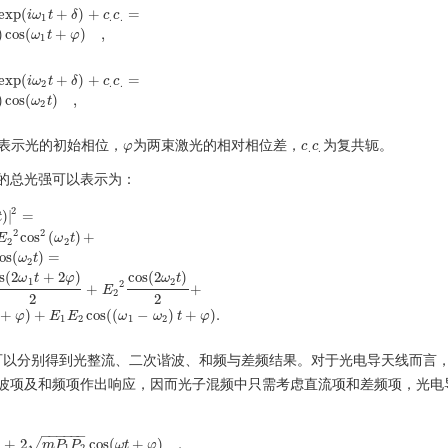
exp
(
+
)
+
=
i
ω
t
δ
c
c
1
.
.
i
ω
1
t
+
δ
)
+
c
.
c
.
=
2
E
1
(
z
)
cos
(
ω
1
t
+
φ
)
,
)
cos
(
+
)
,
ω
t
φ
1
exp
(
+
)
+
=
i
ω
t
δ
c
c
2
.
.
i
ω
2
t
+
δ
)
+
c
.
c
.
=
2
E
2
(
z
)
cos
(
ω
2
t
)
,
)
cos
(
)
,
ω
t
2
表示光的初始相位，
为两束激光的相对相位差，
为复共轭。
φ
φ
c
c
.
c
c
.
.
.
的总光强可以表示为：
2
)
|
=
t
2
2
cos
(
)
+
E
ω
t
2
2
os
(
)
=
ω
t
2
2
cos
2
(
ω
1
t
+
φ
)
+
E
2
2
cos
2
(
ω
2
t
)
+
2
E
1
E
2
cos
(
ω
1
t
+
φ
)
cos
(
ω
2
t
)
=
E
1
2
2
+
E
2
2
2
+
E
1
2
cos
s
(
2
+
2
)
cos
(
2
)
ω
t
φ
ω
t
1
2
2
+
+
E
2
2
2
+
)
+
cos
(
(
−
)
+
)
.
φ
E
E
ω
ω
t
φ
1
2
1
2
可以分别得到光整流、二次谐波、和频与差频结果。对于光电导天线而言
波项及和频项作出响应，因而光子混频中只需考虑直流项和差频项，光电
−
−
−
−
−
−
+
2
cos
(
+
)
,
√
P
2
+
2
m
P
m
1
P
P
2
P
cos
(
ω
t
+
ω
φ
)
t
,
φ
1
2