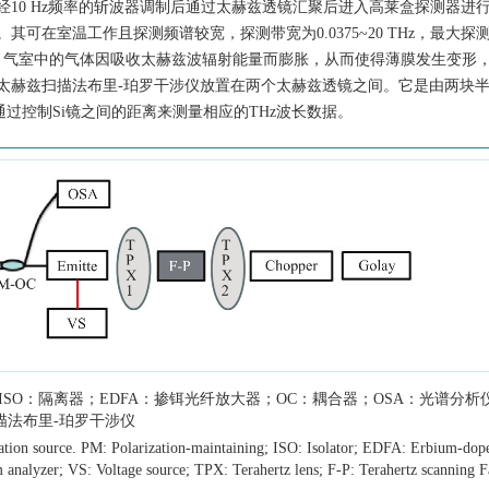
经10 Hz频率的斩波器调制后通过太赫兹透镜汇聚后进入高莱盒探测器进
。其可在室温工作且探测频谱较宽，探测带宽为
0.0375
~20 THz，最大探
。气室中的气体因吸收太赫兹波辐射能量而膨胀，从而使得薄膜发生变形
太赫兹扫描法布里-珀罗干涉仪放置在两个太赫兹透镜之间。它是由两块
通过控制Si镜之间的距离来测量相应的THz波长数据。
SO：隔离器；EDFA：掺铒光纤放大器；OC：耦合器；OSA：光谱分析
描法布里-珀罗干涉仪
ation source. PM: Polarization-maintaining; ISO: Isolator; EDFA: Erbium-dope
 analyzer; VS: Voltage source; TPX: Terahertz lens; F-P: Terahertz scanning F