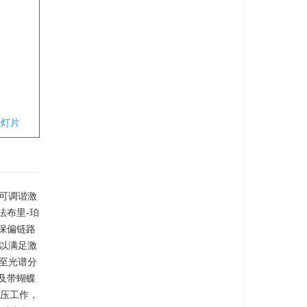
幻灯片
可调谐激
法布里-珀
全保偏链路
，以满足激
出至光谱分
及带蝴蝶
电压工作，