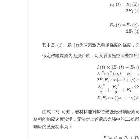
(
)
=
(
)
E
t
E
z
1
1
E
1
(
t
)
=
E
1
(
z
)
exp
(
2
(
E
z
1
(
)
=
(
)
E
t
E
z
2
2
E
2
(
t
)
=
E
2
(
z
)
exp
(
2
(
E
z
2
(
)
(
)
其中
、
为两束激光电场强度的幅度，
E
E
1
(
z
z
)
E
E
2
(
z
z
)
δ
δ
1
2
假定传输媒质为无损介质，两入射激光空间叠加后
(
)
∝
|
(
)
+
(
I
t
E
t
E
1
2
2
2
cos
(
+
)
+
E
ω
t
φ
1
1
2
cos
(
+
)
c
E
E
ω
t
φ
1
2
1
I
(
t
)
∝
|
E
1
(
t
)
+
E
2
(
t
)
|
2
=
E
1
2
2
co
E
E
1
2
2
+
+
E
1
2
2
cos
(
(
+
)
E
E
ω
ω
t
1
2
1
2
由式（3）可知，若材料能对瞬态光强做出响应则
材料的响应速度较慢，无法对上述瞬态光强中的二次谐
响应的激光功率为：
(
,
)
=
+
P
ω
t
P
(
ω
P
,
t
)
=
P
1
P
+
1
2