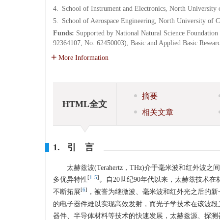
4.
School of Instrument and Electronics, North University
5.
School of Aerospace Engineering, North University of 
Funds:
Supported by National Natural Science Foundati
92364107, No. 62450003); Basic and Applied Basic Resea
More Information
摘要
HTML全文
相关文章
1. 引 言
太赫兹波(Terahertz，THz)介于毫米波和红外
[
1
-
5
]
多优异特性
。自20世纪90年代以来，太赫兹技术
[
6
]
不断拓展
，被誉为继微波、毫米波和红外光之后的新
的电子器件难以实现高效发射，而光子学技术在该波段
器件、半导体材料等技术的快速发展，太赫兹源、探测