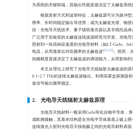
为系统的关键前端，其输出性能直接决定了太赫兹系统
根据发射方式和波形特征，太赫兹源可分为脉冲型
辨率、长时间稳定输出等优势，成为太赫兹光谱、物质
括：光电导天线技术、量子级联激光器以及非线性晶体
广泛用于实验室的太赫兹连续波源研究与开发。光电导
照射到一块高响应速度的光电导材料（如LT-GaAs、InGa
[
22
-
25
]
电流，从而激发出对应频率的太赫兹波
。然而，
拍频精度直接决定了太赫兹波的调谐能力，从而影响到
本文从理论上研究了光电导天线辐射太赫兹波的原
0.1~2.7 THz的连续太赫兹波输出。利用高莱盒探
兹信号输出频率稳定。
2. 光电导天线辐射太赫兹原理
光电导天线材料一般采用GaAs等化合物半导体，厚度
成欧姆接触，其基本结构是在光电半导体基底上镀上两
连续激光入射到光电导天线电极之间的光电导材料表面