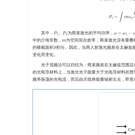
∫
=
P
P
i
=
c
∫
n
c
n
ε
ε
0
0
i
=
−
其中，
、
为两束激光的平均功率，
P
P
1
P
P
2
ω
ω
=
ω
1
ω
−
ω
2
1
2
1
中的介电常数，
为空间混合效率，两束激光没有重叠
m
m
的横截面积
积分。因此，当两入射激光频差在太赫兹
S
S
变化而变化。
光子混频法可以归结为：两束频差在太赫兹范围且
的光电导材料上，当激光光子能量大于光电导材料的禁
频率振荡的光电流，而后由天线将能量辐射出去，即形