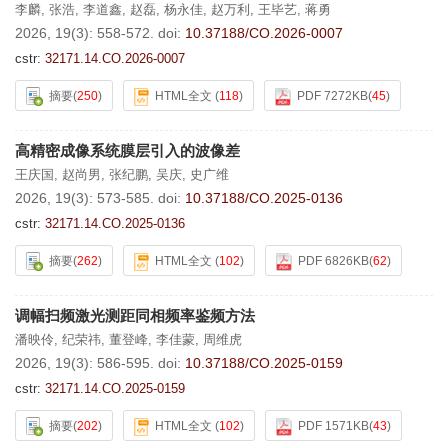
李麟
,
张浩
,
李道鑫
,
赵磊
,
杨永佳
,
赵万利
,
王毕艺
,
蒋勇
2026, 19(3): 558-572.
doi:
10.37188/CO.2026-0007
cstr:
32171.14.CO.2026-0007
摘要
(
250
)
HTML全文
(
118
)
PDF 7272KB
(
45
)
高精密成像系统膜层引入的波像差
王庆国
,
赵尚男
,
张纪鹏
,
吴庆
,
史广维
2026, 19(3): 573-585.
doi:
10.37188/CO.2025-0136
cstr:
32171.14.CO.2025-0136
摘要
(
262
)
HTML全文
(
102
)
PDF 6826KB
(
62
)
调幅扫频激光测距同相频率鉴频方法
潘映伶
,
纪荣祎
,
董登峰
,
李佳蒙
,
周维虎
2026, 19(3): 586-595.
doi:
10.37188/CO.2025-0159
cstr:
32171.14.CO.2025-0159
摘要
(
202
)
HTML全文
(
102
)
PDF 1571KB
(
43
)