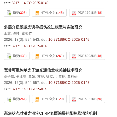
cstr:
32171.14.CO.2025-0149
摘要
(
325
)
HTML全文
(
145
)
PDF 1791KB
(
48
)
多层介质膜激光诱导损伤改进模型与实验研究
王震
,
涂帅
,
张蓉竹
2026, 19(3): 534-543.
doi:
10.37188/CO.2025-0146
cstr:
32171.14.CO.2025-0146
摘要
(
433
)
HTML全文
(
261
)
PDF 6293KB
(
48
)
宽带可重构单光子激光通信发收关键技术研究
高子怡
,
盛亚培
,
董娇
,
林鹏
,
徐立
,
于笑楠
,
董科研
2026, 19(3): 544-557.
doi:
10.37188/CO.2025-0145
cstr:
32171.14.CO.2025-0145
摘要
(
261
)
HTML全文
(
120
)
PDF 5821KB
(
50
)
离焦状态对激光清洗CFRP表面涂层的影响及清洗机制