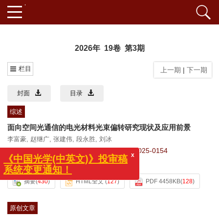
2026年 19卷 第3期
栏目
上一期
|
下一期
封面
目录
综述
面向空间光通信的电光材料光束偏转研究现状及应用前景
李富豪
,
赵继广
,
张建伟
,
段永胜
,
刘冰
x
《中国光学(中英文)》投审稿
2026, 19(3): 455-468.
doi:
10.37188/CO.2025-0154
系统变更通知！
cstr:
32171.14.CO.2025-0154
摘要
(
430
)
HTML全文
(
127
)
PDF 4458KB
(
128
)
原创文章