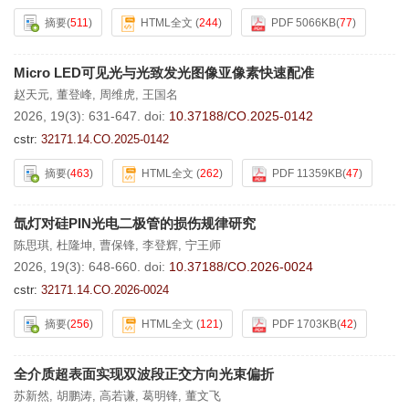
摘要
(
511
)
HTML全文
(
244
)
PDF 5066KB
(
77
)
Micro LED可见光与光致发光图像亚像素快速配准
赵天元
,
董登峰
,
周维虎
,
王国名
2026, 19(3): 631-647.
doi:
10.37188/CO.2025-0142
cstr:
32171.14.CO.2025-0142
摘要
(
463
)
HTML全文
(
262
)
PDF 11359KB
(
47
)
氙灯对硅PIN光电二极管的损伤规律研究
陈思琪
,
杜隆坤
,
曹保锋
,
李登辉
,
宁王师
2026, 19(3): 648-660.
doi:
10.37188/CO.2026-0024
cstr:
32171.14.CO.2026-0024
摘要
(
256
)
HTML全文
(
121
)
PDF 1703KB
(
42
)
全介质超表面实现双波段正交方向光束偏折
苏新然
,
胡鹏涛
,
高若谦
,
葛明锋
,
董文飞