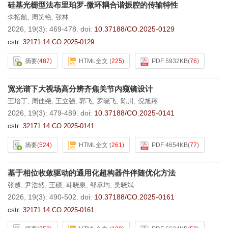
硅基光栅型法布里珀罗-微环耦合谐振腔的传输特性
李拓航
,
周笑艳
,
张林
2026, 19(3): 469-478.
doi:
10.37188/CO.2025-0129
cstr:
32171.14.CO.2025-0129
摘要
(
487
)
HTML全文
(
225
)
PDF 5932KB
(
76
)
宽光谱下大视场高分辨齐焦关节内窥镜设计
王培丁
,
周佳尧
,
王立强
,
郭飞
,
罗晓飞
,
陈川
,
倪旭翔
2026, 19(3): 479-489.
doi:
10.37188/CO.2025-0141
cstr:
32171.14.CO.2025-0141
摘要
(
524
)
HTML全文
(
261
)
PDF 4654KB
(
77
)
基于相位收敛驱动的通用化超构器件伴随优化方法
张越
,
尹浩然
,
王硕
,
韩晓泉
,
邹承均
,
吴晓斌
2026, 19(3): 490-502.
doi:
10.37188/CO.2025-0161
cstr:
32171.14.CO.2025-0161