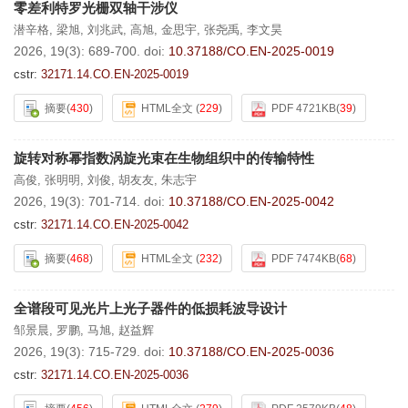
零差利特罗光栅双轴干涉仪
潜辛格
,
梁旭
,
刘兆武
,
高旭
,
金思宇
,
张尧禹
,
李文昊
2026, 19(3): 689-700.
doi:
10.37188/CO.EN-2025-0019
cstr:
32171.14.CO.EN-2025-0019
摘要
(
430
)
HTML全文
(
229
)
PDF 4721KB
(
39
)
旋转对称幂指数涡旋光束在生物组织中的传输特性
高俊
,
张明明
,
刘俊
,
胡友友
,
朱志宇
2026, 19(3): 701-714.
doi:
10.37188/CO.EN-2025-0042
cstr:
32171.14.CO.EN-2025-0042
摘要
(
468
)
HTML全文
(
232
)
PDF 7474KB
(
68
)
全谱段可见光片上光子器件的低损耗波导设计
邹景晨
,
罗鹏
,
马旭
,
赵益辉
2026, 19(3): 715-729.
doi:
10.37188/CO.EN-2025-0036
cstr:
32171.14.CO.EN-2025-0036