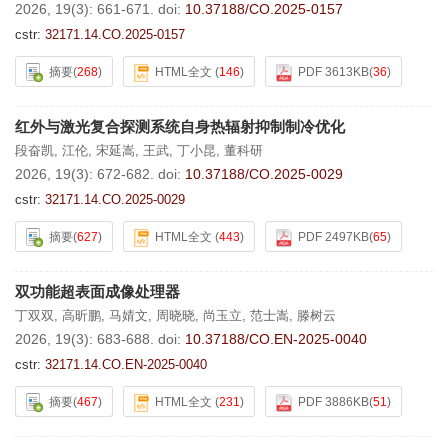
2026, 19(3): 661-671.
doi:
10.37188/CO.2025-0157
cstr:
32171.14.CO.2025-0157
摘要
(
268
)
HTML全文
(
146
)
PDF 3613KB
(
36
)
红外与激光复合探测系统自身热辐射抑制制冷优化
段奋凯
,
江伦
,
宋延嵩
,
王武
,
丁小昆
,
董科研
2026, 19(3): 672-682.
doi:
10.37188/CO.2025-0029
cstr:
32171.14.CO.2025-0029
摘要
(
627
)
HTML全文
(
443
)
PDF 2497KB
(
65
)
双功能超表面成像处理器
丁双双
,
高昕鹏
,
马婧文
,
周晓晓
,
尚玉立
,
范士嵩
,
滕树云
2026, 19(3): 683-688.
doi:
10.37188/CO.EN-2025-0040
cstr:
32171.14.CO.EN-2025-0040
摘要
(
467
)
HTML全文
(
231
)
PDF 3886KB
(
51
)