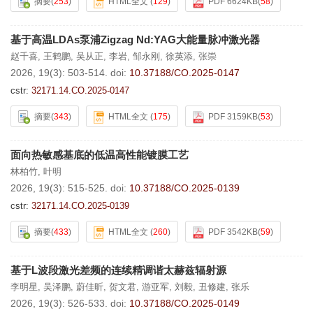
摘要
(
253
)
HTML全文
(
129
)
PDF 6624KB
(
58
)
基于高温LDAs泵浦Zigzag Nd:YAG大能量脉冲激光器
赵千喜
,
王鹤鹏
,
吴从正
,
李岩
,
邹永刚
,
徐英添
,
张崇
2026, 19(3): 503-514.
doi:
10.37188/CO.2025-0147
cstr:
32171.14.CO.2025-0147
摘要
(
343
)
HTML全文
(
175
)
PDF 3159KB
(
53
)
面向热敏感基底的低温高性能镀膜工艺
林柏竹
,
叶明
2026, 19(3): 515-525.
doi:
10.37188/CO.2025-0139
cstr:
32171.14.CO.2025-0139
摘要
(
433
)
HTML全文
(
260
)
PDF 3542KB
(
59
)
基于L波段激光差频的连续精调谐太赫兹辐射源
李明星
,
吴泽鹏
,
蔚佳昕
,
贺文君
,
游亚军
,
刘毅
,
丑修建
,
张乐
2026, 19(3): 526-533.
doi:
10.37188/CO.2025-0149