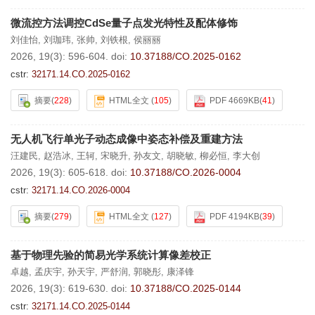
微流控方法调控CdSe量子点发光特性及配体修饰
刘佳怡
,
刘珈玮
,
张帅
,
刘铁根
,
侯丽丽
2026, 19(3): 596-604.
doi:
10.37188/CO.2025-0162
cstr:
32171.14.CO.2025-0162
摘要
(
228
)
HTML全文
(
105
)
PDF 4669KB
(
41
)
无人机飞行单光子动态成像中姿态补偿及重建方法
汪建民
,
赵浩冰
,
王轲
,
宋晓升
,
孙友文
,
胡晓敏
,
柳必恒
,
李大创
2026, 19(3): 605-618.
doi:
10.37188/CO.2026-0004
cstr:
32171.14.CO.2026-0004
摘要
(
279
)
HTML全文
(
127
)
PDF 4194KB
(
39
)
基于物理先验的简易光学系统计算像差校正
卓越
,
孟庆宇
,
孙天宇
,
严舒润
,
郭晓彤
,
康泽锋
2026, 19(3): 619-630.
doi:
10.37188/CO.2025-0144
cstr:
32171.14.CO.2025-0144