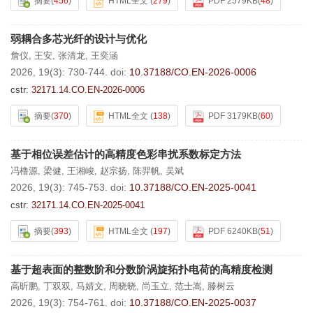
摘要
(
456
)
HTML全文
(
279
)
PDF 2579KB
(
48
)
弱耦合多芯光纤的设计与优化
詹仪
,
王安
,
张清龙
,
王奕涵
2026, 19(3): 730-744.
doi:
10.37188/CO.EN-2026-0006
cstr:
32171.14.CO.EN-2026-0006
摘要
(
370
)
HTML全文
(
138
)
PDF 3179KB
(
60
)
基于相位误差估计的高精度色彩串扰系数标定方法
冯橹源
,
梁健
,
王湘峻
,
赵宗扬
,
陈羿帆
,
吴斌
2026, 19(3): 745-753.
doi:
10.37188/CO.EN-2025-0041
cstr:
32171.14.CO.EN-2025-0041
摘要
(
393
)
HTML全文
(
197
)
PDF 6240KB
(
51
)
基于超表面的整数阶和分数阶涡旋拓扑电荷的高精度检测
高昕鹏
,
丁双双
,
马婧文
,
周晓晓
,
尚玉立
,
范士嵩
,
滕树云
2026, 19(3): 754-761.
doi:
10.37188/CO.EN-2025-0037