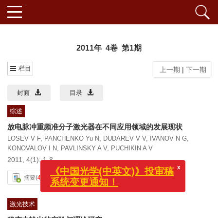
2011年 4卷 第1期
栏目
上一期
|
下一期
封面
目录
综述
放电脉冲重频准分子激光器在不同应用领域的发展现状
LOSEV V F
,
PANCHENKO Yu N
,
DUDAREV V V
,
IVANOV N G
,
KONOVALOV I N
,
PAVLINSKY A V
,
PUCHIKIN A V
2011, 4(1): 1-8.
x
《中国光学(中英文)》投审稿
系统变更通知！
摘要
(
4877
)
PDF 747KB
(
1679
)
激光技术