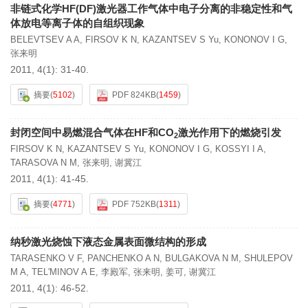
非链式化学HF(DF)激光器工作气体中电子分离的非稳定性和气
体放电等离子体的自组织现象
BELEVTSEV A A
,
FIRSOV K N
,
KAZANTSEV S Yu
,
KONONOV I G
,
张来明
2011, 4(1): 31-40.
摘要
(
5102
)
PDF 824KB
(
1459
)
封闭空间中易燃混合气体在HF和CO
激光作用下的燃烧引发
2
FIRSOV K N
,
KAZANTSEV S Yu
,
KONONOV I G
,
KOSSYI I A
,
TARASOVA N M
,
张来明
,
谢冀江
2011, 4(1): 41-45.
摘要
(
4771
)
PDF 752KB
(
1311
)
纳秒激光烧蚀下液态金属表面微结构的形成
TARASENKO V F
,
PANCHENKO A N
,
BULGAKOVA N M
,
SHULEPOV
M A
,
TEL'MINOV A E
,
李殿军
,
张来明
,
姜可
,
谢冀江
2011, 4(1): 46-52.