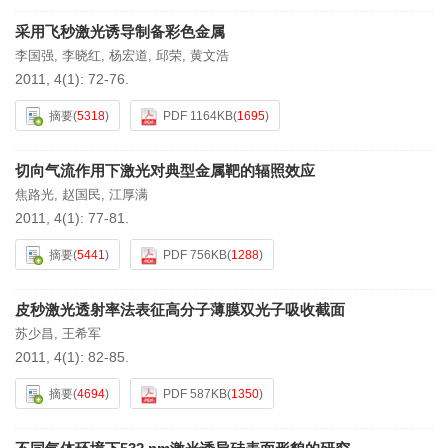
采用飞秒激光诱导制备彩色金属
李国强
,
李晓红
,
杨宏道
,
邱荣
,
黄文浩
2011, 4(1): 72-76.
摘要
(
5318
)
PDF 1164KB
(
1695
)
切向气流作用下激光对典型金属靶的辐照效应
焦路光
,
赵国民
,
江厚满
2011, 4(1): 77-81.
摘要
(
5441
)
PDF 756KB
(
1288
)
皮秒激光透射率法表征高分子薄膜双光子吸收截面
苏少昌
,
王希军
2011, 4(1): 82-85.
摘要
(
4694
)
PDF 587KB
(
1350
)