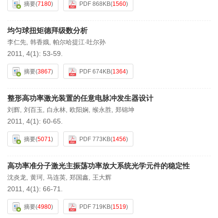
摘要
(
7180
)
PDF 868KB
(
1560
)
均匀球扭矩德拜级数分析
李仁先
,
韩香娥
,
帕尔哈提江·吐尔孙
2011, 4(1): 53-59.
摘要
(
3867
)
PDF 674KB
(
1364
)
整形高功率激光装置的任意电脉冲发生器设计
刘辉
,
刘百玉
,
白永林
,
欧阳娴
,
缑永胜
,
郑锦坤
2011, 4(1): 60-65.
摘要
(
5071
)
PDF 773KB
(
1456
)
高功率准分子激光主振荡功率放大系统光学元件的稳定性
沈炎龙
,
黄珂
,
马连英
,
郑国鑫
,
王大辉
2011, 4(1): 66-71.
摘要
(
4980
)
PDF 719KB
(
1519
)