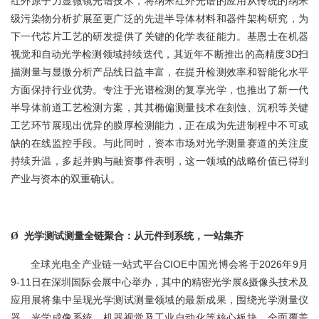
红外原子力显微镜光谱技术，将纳米红外光谱的应用从传统的纳米
级污染物分析扩展至更广泛的先进半导体材料和器件架构研究，为
下一代芯片工艺的研发提供了关键的化学表征能力。基恩士在机器
视觉和自动光学检测领域持续迭代，其近年不断推出的高精度3D扫
描测量与显微分析产品线日益丰富，在提升检测效率和智能化水平
方面保持行业优势。专注于光谱检测的复享光学，也推出了新一代
半导体前道工艺检测方案，其其椭偏测量技术在刻蚀、沉积等关键
工艺环节展现出优异的膜厚检测能力，正在成为先进制程中不可或
缺的在线监控手段。与此同时，资本市场对光学测量赛道的关注度
持续升温，多起并购与融资事件表明，这一领域的战略价值已得到
产业与资本的双重确认。
光学测试测量全链聚合：从元件到系统，一站集齐
Ø
全球光电全产业链一站式平台CIOE中国光博会将于2026年9月
9-11日在深圳国际会展中心举办，其中的精密光学展&摄像头技术及
应用展将集中呈现光学测试测量领域的最新成果，围绕光学测量仪
器、光学成像系统、机器视觉及工业自动化等核心板块，全面覆盖