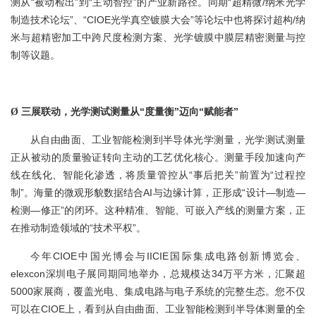
测从“被动检出”到“主动智控”的产业新路径。同期“超精微/纳米光学
制造技术论坛”、“CIOE光学真空镀膜大会”等论坛中也将探讨超构/纳
米与超精密加工中跨尺度检测方案、光学镀膜中膜层精密测量与控
制等议题。
三展联动，光学测试测量从“度量衡”迈向“赋能者”
Ø
从自由曲面、工业智能检测到半导体光学测量，光学测试测量
正从被动的质量验证转向主动的工艺优化核心。测量手段加速向产
线在线化、智能化渗透，将质量管控从“事后把关”前置为“过程控
制”。海量的微观形貌数据结合AI与边缘计算，正形成“设计—制造—
检测—修正”的闭环。这种精准、智能、可嵌入产线的测量方案，正
在推动制造领域的“技术平权”。
今年CIOE中国光博会与IICIE国际集成电路创新博览会、
elexcon深圳电子展同期同地举办，总规模达34万平方米，汇聚超
5000家展商，覆盖光电、集成电路与电子系统的完整生态。您不仅
可以在CIOE上，看到从自由曲面、工业智能检测到半导体测量的全