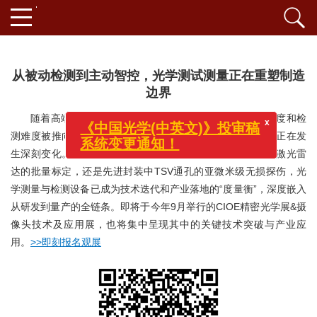
从被动检测到主动智控，光学测试测量正在重塑制造
边界
随着高端制造向极致精度不断逼近，光学元件的制造精度和检
测难度被推向了前所未有的高度，光学测试测量技术的角色正在发
x
《中国光学(中英文)》投审稿
生深刻变化。无论是AR/VR光波导的复杂曲面检测、车规级激光雷
系统变更通知！
达的批量标定，还是先进封装中TSV通孔的亚微米级无损探伤，光
学测量与检测设备已成为技术迭代和产业落地的“度量衡”，深度嵌入
从研发到量产的全链条。即将于今年9月举行的CIOE精密光学展&摄
像头技术及应用展，也将集中呈现其中的关键技术突破与产业应
用。
>>即刻报名观展