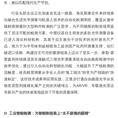
长，难以匹配现代生产节拍。
行业头部企业正在加速攻克这一难题。海克斯康近年来持续推
出融合先进光学测量与机器人技术的自动化检测系统，覆盖从微米
级精密测量到大型构件检测的广泛需求，为不同规模的制造场景提
供了灵活可配的检测方案。中图仪器自主研发的多款光学测量设备
已进入顶尖科研机构，其基于自主激光干涉技术的光纤激光尺产
品，致力于为半导体和超精密加工提供国产化闭环测量支撑，在打
破进口依赖、构建自主可控的量测链条上迈出了坚实一步。泰勒·霍
普森则持续推进其非接触式三维光学测量系统在自由曲面检测中的
效率优化，通过引入自动化和智能化功能，大幅提升了产线检测的
流畅度，使高精度测量从专业人员的“慢工细活”转变为产线级的“快
速标定”。这些技术成果和应用实践，正逐步打通自由曲面光学从实
验室原型到规模化量产之间的关键堵点，为AR/VR、车载激光雷达
等新兴产业的快速落地提供了可靠的质量保障。
工业智能检测：为智能制造装上“永不疲倦的眼睛”
Ø