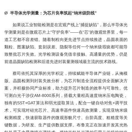
半导体光学测量：为芯片良率筑起“纳米级防线”
Ø
如果说工业智能检测是在宏观产线上“捕捉缺陷”，那么半导体光
学测量则是在微观芯片上“守护良率”——在“芯”的微观世界里，每一
道工艺都不容差错。随着制程向更先进节点持续推进，晶圆表面的
颗粒、图案缺陷、套刻误差、隐裂等任何一个纳米级瑕疵都可能导
致整批芯片失效。光学检测设备凭借非接触、高通量的优势，仍是
前道晶圆缺陷检测和后道先进封装量测领域最主流的技术路线。
蔡司依托其深厚的光学积淀，持续赋能半导体产业链，从掩模
版、晶圆检测到封装失效分析，为芯片制造全流程提供全面解决方
案，并积极协同产业标准，助力提升芯片制造的效率与可靠性。优
可测白光干涉仪AM-8000系列，搭载大量程高速度纳米压电陶瓷，
独有的SST+GAT算法和弱光提取算法，配合一键自动对焦+调平技
术，可实现对硅光芯片、高速率器件快速高效测量，实现亚纳米级
检测精度，快速获取器件的微观形貌尺寸、台阶高度、粗糙度等关
键数据，为研发、生产提供数据支撑。布鲁克正在加速开发其光热