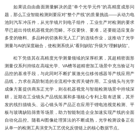
如果说自由曲面测量解决的是“单个光学元件”的高精度成形问
题，那么工业智能检测则要应对“整个产线”的质量挑战——从动力电
池到汽车冲压件，从光学镜片到电子组件，工业生产对检测的要求
早已超出传统机器视觉的范畴。不仅要快、要准，还要能适应复杂
多变的物料、多品种的切换和无人工厂的连续作业，这推动了光学
测量与AI的深度融合，使检测系统从“看到缺陷”升级为“理解缺陷”。
松下凭借其在高精度光学测量领域的深厚积累，其超精密面形
测量仪系列持续在高端光学、VA槽等超精密加工场景中充当验证与
品控的基准手段，与此同时不断扩展激光位移传感器等产线应用产
品线，力求在高阶制造的全流程中发挥关键作用。工业镜头与光学
成像方案提供商东正光学，则在机器视觉与智能检测场景中持续深
耕，近期在工业镜头产品线拓展和多项核心专利上取有进展，其开
发的线扫描镜头、远心镜头等产品正在应用于锂电池视觉检测、平
板与玻璃缺陷筛查等场景，助力智能制造企业加速实现产线的全面
自动化品控。随着AI图像处理算法的不断成熟，光学检测设备正在
从单一的检测工具演变为工艺优化反馈链上的核心数据节点。