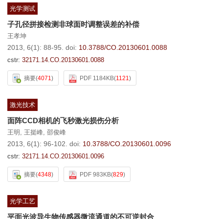
光学测试
子孔径拼接检测非球面时调整误差的补偿
王孝坤
2013, 6(1): 88-95.
doi:
10.3788/CO.20130601.0088
cstr:
32171.14.CO.20130601.0088
摘要
(
4071
)
PDF 1184KB
(
1121
)
激光技术
面阵CCD相机的飞秒激光损伤分析
王明
,
王挺峰
,
邵俊峰
2013, 6(1): 96-102.
doi:
10.3788/CO.20130601.0096
cstr:
32171.14.CO.20130601.0096
摘要
(
4348
)
PDF 983KB
(
829
)
光学工艺
平面光波导生物传感器微流通道的不可逆封合