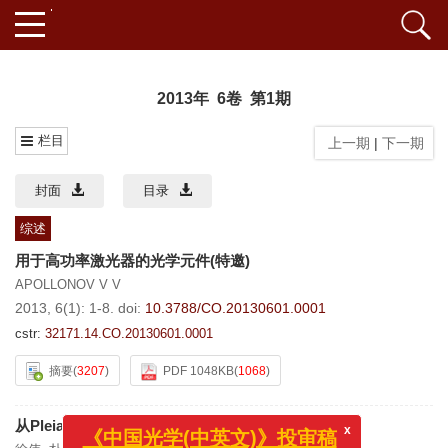
2013年 6卷 第1期
栏目
上一期
|
下一期
封面
目录
综述
用于高功率激光器的光学元件(特邀)
APOLLONOV V V
2013, 6(1): 1-8.
doi:
10.3788/CO.20130601.0001
cstr:
32171.14.CO.20130601.0001
摘要
(
3207
)
PDF 1048KB
(
1068
)
x
《中国光学(中英文)》投审稿
从Pleiades剖析新一代高性能小卫星技术发展