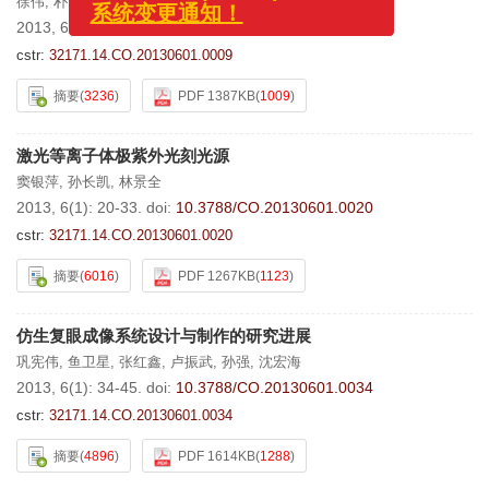
系统变更通知！
徐伟
,
朴永杰
2013, 6(1): 9-19.
doi:
10.3788/CO.20130601.0009
cstr:
32171.14.CO.20130601.0009
摘要
(
3236
)
PDF 1387KB
(
1009
)
激光等离子体极紫外光刻光源
窦银萍
,
孙长凯
,
林景全
2013, 6(1): 20-33.
doi:
10.3788/CO.20130601.0020
cstr:
32171.14.CO.20130601.0020
摘要
(
6016
)
PDF 1267KB
(
1123
)
仿生复眼成像系统设计与制作的研究进展
巩宪伟
,
鱼卫星
,
张红鑫
,
卢振武
,
孙强
,
沈宏海
2013, 6(1): 34-45.
doi:
10.3788/CO.20130601.0034
cstr:
32171.14.CO.20130601.0034
摘要
(
4896
)
PDF 1614KB
(
1288
)