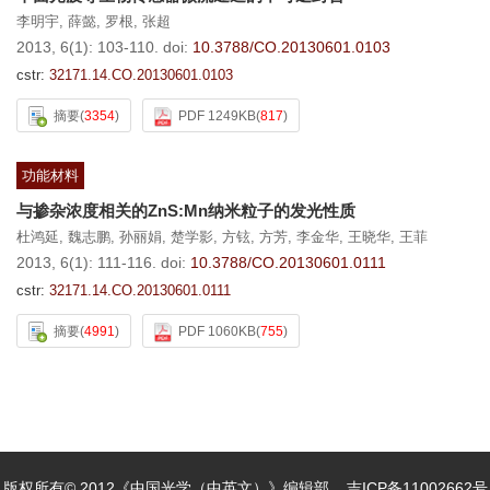
李明宇
,
薛懿
,
罗根
,
张超
2013, 6(1): 103-110.
doi:
10.3788/CO.20130601.0103
cstr:
32171.14.CO.20130601.0103
摘要
(
3354
)
PDF 1249KB
(
817
)
功能材料
与掺杂浓度相关的ZnS:Mn纳米粒子的发光性质
杜鸿延
,
魏志鹏
,
孙丽娟
,
楚学影
,
方铉
,
方芳
,
李金华
,
王晓华
,
王菲
2013, 6(1): 111-116.
doi:
10.3788/CO.20130601.0111
cstr:
32171.14.CO.20130601.0111
摘要
(
4991
)
PDF 1060KB
(
755
)
版权所有© 2012《中国光学（中英文）》编辑部
吉ICP备11002662号