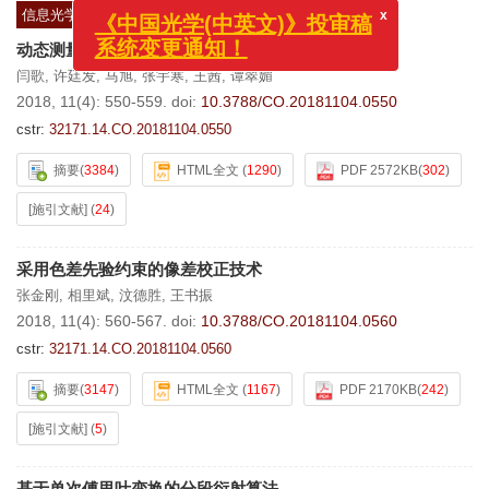
信息光学
x
《中国光学(中英文)》投审稿
动态测量的高光谱图像压缩感知
系统变更通知！
闫歌
,
许廷发
,
马旭
,
张宇寒
,
王茜
,
谭翠媚
2018, 11(4): 550-559.
doi:
10.3788/CO.20181104.0550
cstr:
32171.14.CO.20181104.0550
摘要
(
3384
)
HTML全文
(
1290
)
PDF 2572KB
(
302
)
[施引文献]
(
24
)
采用色差先验约束的像差校正技术
张金刚
,
相里斌
,
汶德胜
,
王书振
2018, 11(4): 560-567.
doi:
10.3788/CO.20181104.0560
cstr:
32171.14.CO.20181104.0560
摘要
(
3147
)
HTML全文
(
1167
)
PDF 2170KB
(
242
)
[施引文献]
(
5
)
基于单次傅里叶变换的分段衍射算法