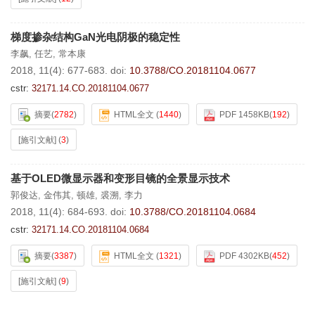
梯度掺杂结构GaN光电阴极的稳定性
李飙
,
任艺
,
常本康
2018, 11(4): 677-683.
doi:
10.3788/CO.20181104.0677
cstr:
32171.14.CO.20181104.0677
摘要
(
2782
)
HTML全文
(
1440
)
PDF 1458KB
(
192
)
[施引文献]
(
3
)
基于OLED微显示器和变形目镜的全景显示技术
郭俊达
,
金伟其
,
顿雄
,
裘溯
,
李力
2018, 11(4): 684-693.
doi:
10.3788/CO.20181104.0684
cstr:
32171.14.CO.20181104.0684
摘要
(
3387
)
HTML全文
(
1321
)
PDF 4302KB
(
452
)
[施引文献]
(
9
)