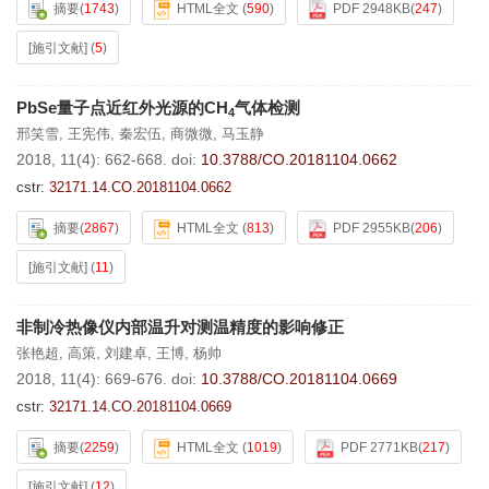
摘要
(
1743
)
HTML全文
(
590
)
PDF 2948KB
(
247
)
[施引文献]
(
5
)
PbSe量子点近红外光源的CH
气体检测
4
邢笑雪
,
王宪伟
,
秦宏伍
,
商微微
,
马玉静
2018, 11(4): 662-668.
doi:
10.3788/CO.20181104.0662
cstr:
32171.14.CO.20181104.0662
摘要
(
2867
)
HTML全文
(
813
)
PDF 2955KB
(
206
)
[施引文献]
(
11
)
非制冷热像仪内部温升对测温精度的影响修正
张艳超
,
高策
,
刘建卓
,
王博
,
杨帅
2018, 11(4): 669-676.
doi:
10.3788/CO.20181104.0669
cstr:
32171.14.CO.20181104.0669
摘要
(
2259
)
HTML全文
(
1019
)
PDF 2771KB
(
217
)
[施引文献]
(
12
)