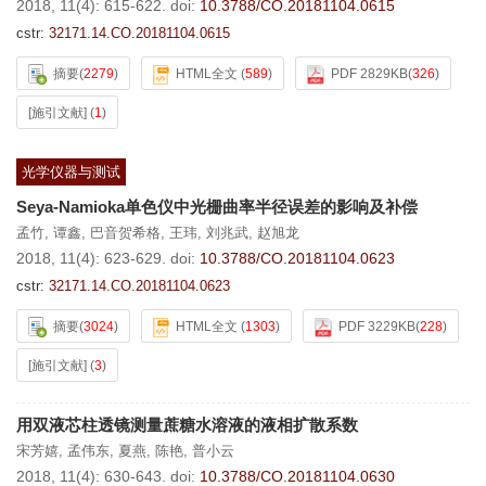
2018, 11(4): 615-622.
doi:
10.3788/CO.20181104.0615
cstr:
32171.14.CO.20181104.0615
摘要
(
2279
)
HTML全文
(
589
)
PDF 2829KB
(
326
)
[施引文献]
(
1
)
光学仪器与测试
Seya-Namioka单色仪中光栅曲率半径误差的影响及补偿
孟竹
,
谭鑫
,
巴音贺希格
,
王玮
,
刘兆武
,
赵旭龙
2018, 11(4): 623-629.
doi:
10.3788/CO.20181104.0623
cstr:
32171.14.CO.20181104.0623
摘要
(
3024
)
HTML全文
(
1303
)
PDF 3229KB
(
228
)
[施引文献]
(
3
)
用双液芯柱透镜测量蔗糖水溶液的液相扩散系数
宋芳嬉
,
孟伟东
,
夏燕
,
陈艳
,
普小云
2018, 11(4): 630-643.
doi:
10.3788/CO.20181104.0630