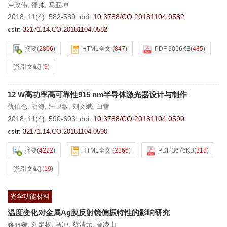
卢政伟
,
邵帅
,
马亚坤
2018, 11(4): 582-589.
doi:
10.3788/CO.20181104.0582
cstr:
32171.14.CO.20181104.0582
摘要
(
2806
)
HTML全文
(
847
)
PDF 3056KB
(
485
)
[施引文献]
(
9
)
12 W高功率高可靠性915 nm半导体激光器设计与制作
仇伯仓
,
胡海
,
汪卫敏
,
刘文斌
,
白雪
2018, 11(4): 590-603.
doi:
10.3788/CO.20181104.0590
cstr:
32171.14.CO.20181104.0590
摘要
(
4222
)
HTML全文
(
2166
)
PDF 3676KB
(
318
)
[施引文献]
(
19
)
光学功能材料
温度变化对金属Ag膜反射镜偏振特性的影响研究
蒋丽媛
,
刘定权
,
马冲
,
蔡清元
,
高凌山