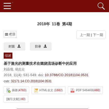
2018年 11卷 第4期
栏目
上一期
|
下一期
封面
目录
综述
基于激光的测量技术在燃烧流场诊断中的应用
刘晶儒
,
胡志云
2018, 11(4): 531-549.
doi:
10.3788/CO.20181104.0531
cstr:
32171.14.CO.20181104.0531
摘要
(
4763
)
HTML全文
(
1682
)
PDF 5464KB
(
480
)
[施引文献]
(
40
)