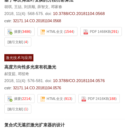
胡琪
,
王喆
,
刘洪顺
,
薛智文
,
邓家春
2018, 11(4): 568-575.
doi:
10.3788/CO.20181104.0568
cstr:
32171.14.CO.20181104.0568
摘要
(
3486
)
HTML全文
(
1544
)
PDF 1468KB
(
291
)
[施引文献]
(
4
)
激光技术与应用
高度方向性多光束有机激光
郝亚茹
,
邓招奇
2018, 11(4): 576-581.
doi:
10.3788/CO.20181104.0576
cstr:
32171.14.CO.20181104.0576
摘要
(
2214
)
HTML全文
(
913
)
PDF 2416KB
(
188
)
[施引文献]
(
1
)
复合式无遮拦激光扩束器的设计