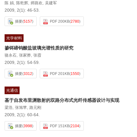
陈 娟
,
陈乾辉
,
师路欢
,
吴建军
2009, 2(1): 46-53.
摘要
(
5157
)
PDF 200KB
(
2780
)
光学材料
掺铒碲钨酸盐玻璃光谱性质的研究
骆永石
,
张家骅
,
张霞
2009, 2(1): 54-59.
摘要
(
3312
)
PDF 201KB
(
1550
)
光通信
基于自发布里渊散射的双路分布式光纤传感器设计与实现
梁浩
,
张旭苹
,
路元刚
2009, 2(1): 60-64.
摘要
(
3998
)
PDF 151KB
(
2104
)