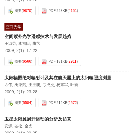
摘要
(
9870
)
PDF 228KB
(
4151
)
空间光学
空间紫外光学遥感技术与发展趋势
王淑荣
,
李福田
,
曲艺
2009, 2(1): 17-22.
摘要
(
6566
)
PDF 181KB
(
2911
)
太阳辐照绝对辐射计及其在航天器上的太阳辐照度测量
方伟
,
禹秉熙
,
王玉鹏
,
弓成虎
,
杨东军
,
叶新
2009, 2(1): 23-28.
摘要
(
5584
)
PDF 212KB
(
2572
)
卫星太阳翼展开运动的分析及仿真
安源
,
谷松
,
金光