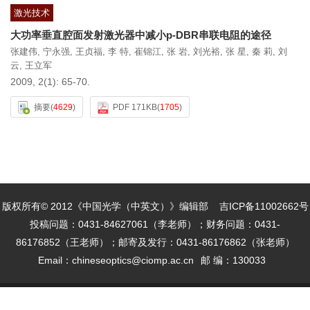
激光技术
大功率垂直腔面发射激光器中减小p-DBR串联电阻的途径
张建伟
,
宁永强
,
王贞福
,
李 特
,
崔锦江
,
张 岩
,
刘光裕
,
张 星
,
秦 莉
,
刘
云
,
王立军
2009, 2(1): 65-70.
摘要
(
4629
)
PDF 171KB
(
1705
)
版权所有© 2012《中国光学（中英文）》编辑部
吉ICP备11002662号
投稿问题：0431-84627061（李老师）；财务问题：0431-
86176852（王老师）；邮寄及发行：0431-86176862（张老师）
Email：
chineseoptics@ciomp.ac.cn
邮 编：130033
本系统由
北京仁和汇智信息技术有限公司
开发
技术支持：
info@rhhz.net