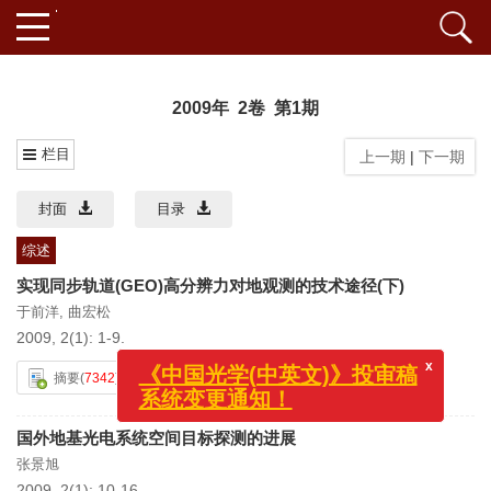
2009年 2卷 第1期
栏目
上一期
|
下一期
封面
目录
综述
实现同步轨道(GEO)高分辨力对地观测的技术途径(下)
于前洋
,
曲宏松
2009, 2(1): 1-9.
x
摘要
(
7342
)
PDF 306KB
(
3418
)
《中国光学(中英文)》投审稿
系统变更通知！
国外地基光电系统空间目标探测的进展
张景旭
2009, 2(1): 10-16.