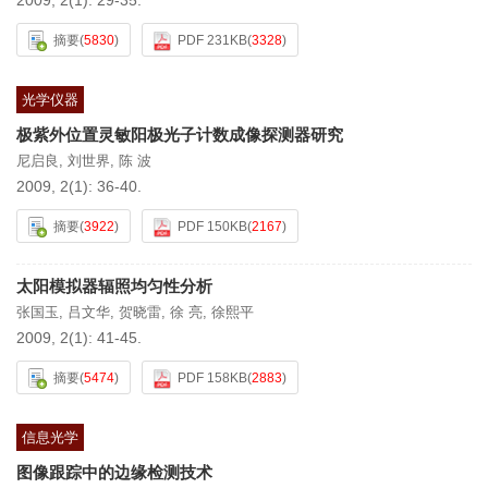
2009, 2(1): 29-35.
摘要
(
5830
)
PDF 231KB
(
3328
)
光学仪器
极紫外位置灵敏阳极光子计数成像探测器研究
尼启良
,
刘世界
,
陈 波
2009, 2(1): 36-40.
摘要
(
3922
)
PDF 150KB
(
2167
)
太阳模拟器辐照均匀性分析
张国玉
,
吕文华
,
贺晓雷
,
徐 亮
,
徐熙平
2009, 2(1): 41-45.
摘要
(
5474
)
PDF 158KB
(
2883
)
信息光学
图像跟踪中的边缘检测技术