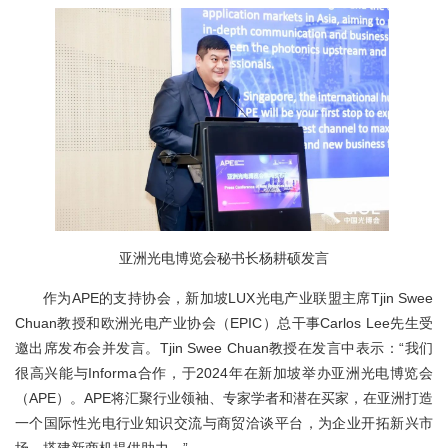
亚洲光电博览会秘书长杨耕硕发言
作为
A
PE的
支持
协会，新加坡
LUX光电产业联盟主席Tjin Swee
Chuan教授
和
欧洲光电产业协会
（
E
PIC
）
总干事
Carlos Lee先生
受
邀出席发布会并发言。
Tjin Swee Chuan教授
在发言中表示
：
“我们
很高兴能与
I
nforma合作，于
2
024年在新加坡举办亚洲光电博览会
（
A
PE
）
。
A
PE将汇聚行业领袖、专家学者和潜在买家，在亚洲打造
一个国际性光电行业知识交流与商贸洽谈平台，为企业开拓新兴市
场，搭建新商机提供助力。”