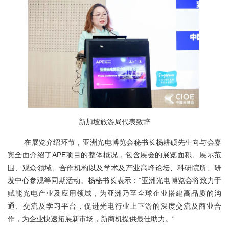
新加坡旅游局代表致辞
在展览介绍环节，
亚洲光电博览会秘书长杨耕硕先生
向与会嘉
宾全面介绍了
A
PE项目的整体概况，包含展会的展览面积、展示范
围、观众领域、
合作机构以及学术及产业高峰论坛、科研院所、研
发中心参观等同期活动
。杨秘书长表示：
”亚洲光电博览会
将
致力于
赋能光电产业及应用领域，
为亚洲乃至全球企业
搭建高品质的沟
通、交流
及
学习平台
，促进光电行业上下游的深度交流及商业合
作，为企业快速拓展新市场，新商机提供最佳助力。
“