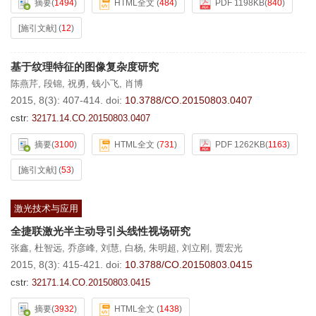
摘要
(
1494
)
HTML全文
(
484
)
PDF 1198KB
(
840
)
[施引文献]
(
12
)
基于纹理特征的图像复杂度研究
陈燕芹
,
段锦
,
祝勇
,
钱小飞
,
肖博
2015, 8(3): 407-414.
doi:
10.3788/CO.20150803.0407
cstr:
32171.14.CO.20150803.0407
摘要
(
3100
)
HTML全文
(
731
)
PDF 1262KB
(
1163
)
[施引文献]
(
53
)
激光技术与应用
全捷联激光半主动导引头线性视场研究
张鑫
,
杜智远
,
乔彦峰
,
刘慧
,
白杨
,
朱明超
,
刘立刚
,
贾宏光
2015, 8(3): 415-421.
doi:
10.3788/CO.20150803.0415
cstr:
32171.14.CO.20150803.0415
摘要
(
3932
)
HTML全文
(
1438
)