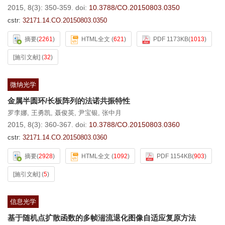
2015, 8(3): 350-359.
doi:
10.3788/CO.20150803.0350
cstr:
32171.14.CO.20150803.0350
摘要
(
2261
)
HTML全文
(
621
)
PDF 1173KB
(
1013
)
[施引文献]
(
32
)
微纳光学
金属半圆环/长板阵列的法诺共振特性
罗李娜
,
王勇凯
,
聂俊英
,
尹宝银
,
张中月
2015, 8(3): 360-367.
doi:
10.3788/CO.20150803.0360
cstr:
32171.14.CO.20150803.0360
摘要
(
2928
)
HTML全文
(
1092
)
PDF 1154KB
(
903
)
[施引文献]
(
5
)
信息光学
基于随机点扩散函数的多帧湍流退化图像自适应复原方法