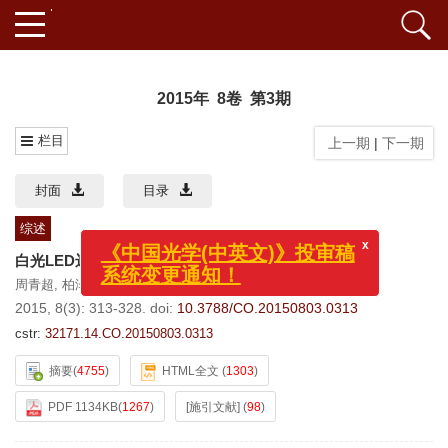
2015年 8卷 第3期
栏目
上一期
|
下一期
封面
目录
综述
白光LED远程荧光粉技术研究进展与展望
x
《中国光学(中英文)》投审稿
周青超
,
柏泽龙
,
鲁路
,
钟海政
系统变更通知！
2015, 8(3): 313-328.
doi:
10.3788/CO.20150803.0313
cstr:
32171.14.CO.20150803.0313
摘要
(
4755
)
HTML全文
(
1303
)
PDF 1134KB
(
1267
)
[施引文献]
(
98
)