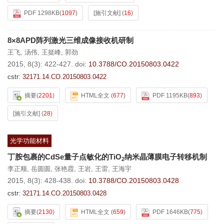
PDF 1298KB
(
1097
)
[施引文献]
(
16
)
8×8APD阵列激光三维成像接收机研制
王飞
,
汤伟
,
王挺峰
,
郭劲
2015, 8(3): 422-427.
doi:
10.3788/CO.20150803.0422
cstr:
32171.14.CO.20150803.0422
摘要
(
2201
)
HTML全文
(
677
)
PDF 1195KB
(
893
)
[施引文献]
(
28
)
光学功能材料
丁胺包裹的CdSe量子点敏化的TiO
纳米晶薄膜电子转移机制
2
李正顺
,
岳圆圆
,
张艳霞
,
王岩
,
王雷
,
王海宇
2015, 8(3): 428-438.
doi:
10.3788/CO.20150803.0428
cstr:
32171.14.CO.20150803.0428
摘要
(
2130
)
HTML全文
(
659
)
PDF 1646KB
(
775
)