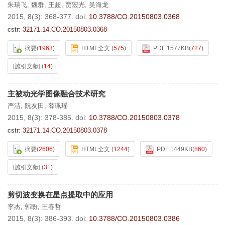
朱瑞飞
,
魏群
,
王超
,
贾宏光
,
吴海龙
2015, 8(3): 368-377.
doi:
10.3788/CO.20150803.0368
cstr:
32171.14.CO.20150803.0368
摘要
(
1963
)
HTML全文
(
575
)
PDF 1577KB
(
727
)
[施引文献]
(
14
)
主被动光学图像融合技术研究
严洁
,
阮友田
,
薛珮瑶
2015, 8(3): 378-385.
doi:
10.3788/CO.20150803.0378
cstr:
32171.14.CO.20150803.0378
摘要
(
2606
)
HTML全文
(
1244
)
PDF 1449KB
(
860
)
[施引文献]
(
31
)
剪切波变换在星点提取中的应用
李杰
,
郭盼
,
王春哲
2015, 8(3): 386-393.
doi:
10.3788/CO.20150803.0386