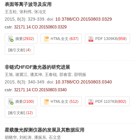
表面等离子波导及应用
王五松
,
张利伟
,
张冶文
2015, 8(3): 329-339.
doi:
10.3788/CO.20150803.0329
cstr:
32171.14.CO.20150803.0329
摘要
(
2932
)
HTML全文
(
637
)
PDF 1309KB
(
958
)
[施引文献]
(
4
)
非链式HF/DF激光器的研究进展
王旭
,
谢冀江
,
潘其坤
,
王春锐
,
邵春雷
,
邵明振
2015, 8(3): 340-349.
doi:
10.3788/CO.20150803.0340
cstr:
32171.14.CO.20150803.0340
摘要
(
2100
)
HTML全文
(
512
)
PDF 1107KB
(
802
)
[施引文献]
(
12
)
星载微光探测仪器的发展及其数据应用
胡晓华
,
刘松涛
,
潘振东
,
石立坚