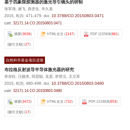
基于四象限探测器的激光导引镜头的研制
张军强
,
谢飞
,
薛庆生
,
辛久喜
2015, 8(3): 471-479.
doi:
10.3788/CO.20150803.0471
cstr:
32171.14.CO.20150803.0471
摘要
(
3636
)
HTML全文
(
1147
)
PDF 1155KB
(
961
)
[施引文献]
(
27
)
自然科学基金项目进展
布拉格反射波导半导体激光器的研究
佟存柱
,
汪丽杰
,
田思聪
,
吴昊
,
舒世立
,
王立军
2015, 8(3): 480-498.
doi:
10.3788/CO.20150803.0480
cstr:
32171.14.CO.20150803.0480
摘要
(
3472
)
HTML全文
(
732
)
PDF 2228KB
(
853
)
[施引文献]
(
17
)