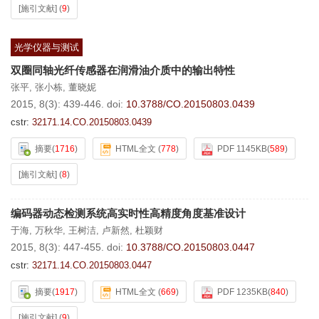
[施引文献]
(
9
)
光学仪器与测试
双圈同轴光纤传感器在润滑油介质中的输出特性
张平
,
张小栋
,
董晓妮
2015, 8(3): 439-446.
doi:
10.3788/CO.20150803.0439
cstr:
32171.14.CO.20150803.0439
摘要
(
1716
)
HTML全文
(
778
)
PDF 1145KB
(
589
)
[施引文献]
(
8
)
编码器动态检测系统高实时性高精度角度基准设计
于海
,
万秋华
,
王树洁
,
卢新然
,
杜颖财
2015, 8(3): 447-455.
doi:
10.3788/CO.20150803.0447
cstr:
32171.14.CO.20150803.0447
摘要
(
1917
)
HTML全文
(
669
)
PDF 1235KB
(
840
)
[施引文献]
(
9
)