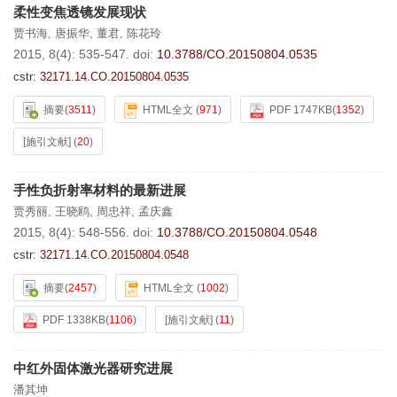
柔性变焦透镜发展现状
贾书海
,
唐振华
,
董君
,
陈花玲
2015, 8(4): 535-547.
doi:
10.3788/CO.20150804.0535
cstr:
32171.14.CO.20150804.0535
摘要
(
3511
)
HTML全文
(
971
)
PDF 1747KB
(
1352
)
[施引文献]
(
20
)
手性负折射率材料的最新进展
贾秀丽
,
王晓鸥
,
周忠祥
,
孟庆鑫
2015, 8(4): 548-556.
doi:
10.3788/CO.20150804.0548
cstr:
32171.14.CO.20150804.0548
摘要
(
2457
)
HTML全文
(
1002
)
PDF 1338KB
(
1106
)
[施引文献]
(
11
)
中红外固体激光器研究进展
潘其坤