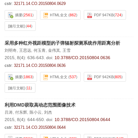
cstr:
32171.14.CO.20150804.0629
摘要
(
2561
)
HTML全文
(
862
)
PDF 947KB
(
724
)
[施引文献]
(
44
)
采用多种红外视距模型的子弹辐射探测系统作用距离分析
刘明奇
,
王思远
,
何玉青
,
金伟其
,
王雪
2015, 8(4): 636-643.
doi:
10.3788/CO.20150804.0636
cstr:
32171.14.CO.20150804.0636
摘要
(
1863
)
HTML全文
(
537
)
PDF 942KB
(
805
)
[施引文献]
(
11
)
利用DMD获取高动态范围图像技术
吕涛
,
付东辉
,
陈小云
,
刘杰
2015, 8(4): 644-650.
doi:
10.3788/CO.20150804.0644
cstr:
32171.14.CO.20150804.0644