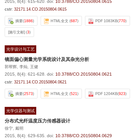
2015, 8(4): 615-620.
doi:
10.3788/CO.20150804.0615
cstr:
32171.14.CO.20150804.0615
摘要
(
1886
)
HTML全文
(
687
)
PDF 1083KB
(
770
)
[施引文献]
(
3
)
光学设计与工艺
镜面偏心测量光学系统设计及其杂光分析
郭帮辉
,
李灿
,
王健
2015, 8(4): 621-628.
doi:
10.3788/CO.20150804.0621
cstr:
32171.14.CO.20150804.0621
摘要
(
2573
)
HTML全文
(
521
)
PDF 1204KB
(
923
)
光学仪器与测试
分布式光纤温度压力传感器设计
徐宁
,
戴明
2015, 8(4): 629-635.
doi:
10.3788/CO.20150804.0629