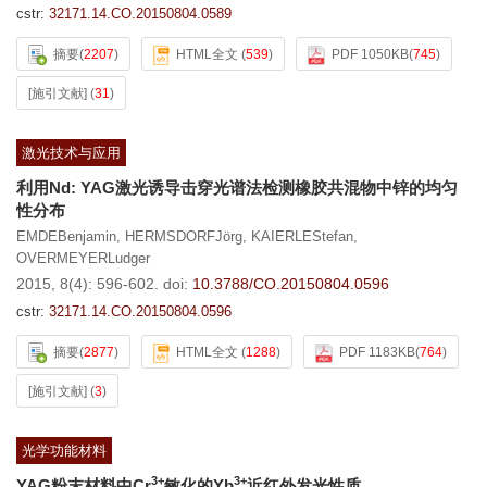
cstr:
32171.14.CO.20150804.0589
摘要
(
2207
)
HTML全文
(
539
)
PDF 1050KB
(
745
)
[施引文献]
(
31
)
激光技术与应用
利用Nd: YAG激光诱导击穿光谱法检测橡胶共混物中锌的均匀
性分布
EMDEBenjamin
,
HERMSDORFJörg
,
KAIERLEStefan
,
OVERMEYERLudger
2015, 8(4): 596-602.
doi:
10.3788/CO.20150804.0596
cstr:
32171.14.CO.20150804.0596
摘要
(
2877
)
HTML全文
(
1288
)
PDF 1183KB
(
764
)
[施引文献]
(
3
)
光学功能材料
3+
3+
YAG粉末材料中Cr
敏化的Yb
近红外发光性质