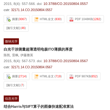
2015, 8(4): 557-566.
doi:
10.3788/CO.20150804.0557
cstr:
32171.14.CO.20150804.0557
摘要
(
3067
)
HTML全文
(
830
)
PDF 1048KB
(
1282
)
[施引文献]
(
46
)
微纳光学
白光干涉测量超薄透明电极ITO薄膜的厚度
陈凯
,
雷枫
,
伊藤雅英
2015, 8(4): 567-573.
doi:
10.3788/CO.20150804.0567
cstr:
32171.14.CO.20150804.0567
摘要
(
2714
)
HTML全文
(
719
)
PDF 987KB
(
652
)
[施引文献]
(
7
)
信息光学
结合Harris与SIFT算子的图像快速配准算法