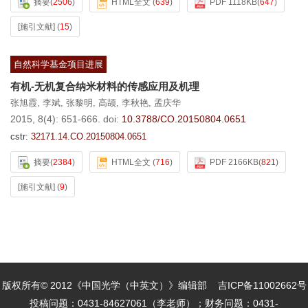
摘要
(
2506
)
HTML全文
(
639
)
PDF 1118KB
(
647
)
[施引文献]
(
15
)
自然科学基金项目进展
有机-无机复合纳米材料的传感应用及机理
张旭霞
,
李斌
,
张黎明
,
高颉
,
李秋艳
,
孟庆华
2015, 8(4): 651-666.
doi:
10.3788/CO.20150804.0651
cstr:
32171.14.CO.20150804.0651
摘要
(
2384
)
HTML全文
(
716
)
PDF 2166KB
(
821
)
[施引文献]
(
9
)
版权所有© 2012《中国光学（中英文）》编辑部
吉ICP备11002662号
投稿问题：0431-84627061（李老师）；财务问题：0431-