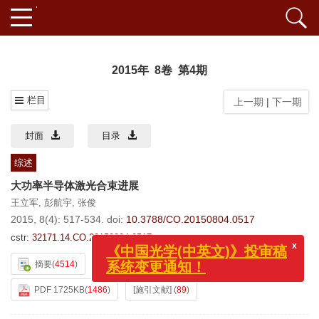
2015年 8卷 第4期
栏目
上一期
|
下一期
封面
目录
综述
大功率半导体激光合束进展
王立军
,
彭航宇
,
张俊
2015, 8(4): 517-534.
doi:
10.3788/CO.20150804.0517
x
《中国光学(中英文)》投审稿
cstr:
32171.14.CO.20150804.0517
系统变更通知！
摘要
(
4514
)
HTML全文
(
1030
)
PDF 1725KB
(
1486
)
[施引文献]
(
89
)