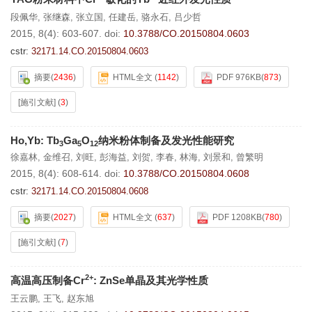
段佩华
,
张继森
,
张立国
,
任建岳
,
骆永石
,
吕少哲
2015, 8(4): 603-607.
doi:
10.3788/CO.20150804.0603
cstr:
32171.14.CO.20150804.0603
摘要
(
2436
)
HTML全文
(
1142
)
PDF 976KB
(
873
)
[施引文献]
(
3
)
Ho,Yb: Tb
Ga
O
纳米粉体制备及发光性能研究
3
5
12
徐嘉林
,
金维召
,
刘旺
,
彭海益
,
刘贺
,
李春
,
林海
,
刘景和
,
曾繁明
2015, 8(4): 608-614.
doi:
10.3788/CO.20150804.0608
cstr:
32171.14.CO.20150804.0608
摘要
(
2027
)
HTML全文
(
637
)
PDF 1208KB
(
780
)
[施引文献]
(
7
)
2+
高温高压制备Cr
: ZnSe单晶及其光学性质
王云鹏
,
王飞
,
赵东旭