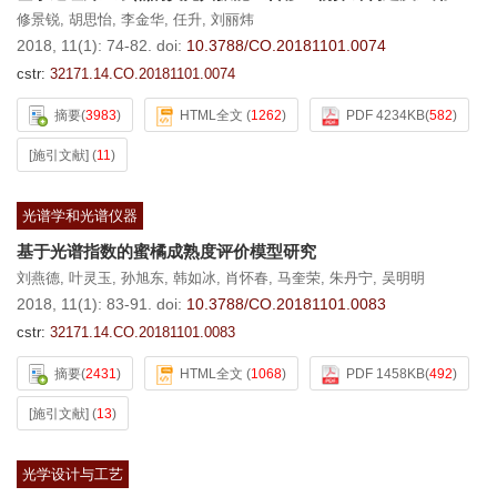
修景锐
,
胡思怡
,
李金华
,
任升
,
刘丽炜
2018, 11(1): 74-82.
doi:
10.3788/CO.20181101.0074
cstr:
32171.14.CO.20181101.0074
摘要
(
3983
)
HTML全文
(
1262
)
PDF 4234KB
(
582
)
[施引文献]
(
11
)
光谱学和光谱仪器
基于光谱指数的蜜橘成熟度评价模型研究
刘燕德
,
叶灵玉
,
孙旭东
,
韩如冰
,
肖怀春
,
马奎荣
,
朱丹宁
,
吴明明
2018, 11(1): 83-91.
doi:
10.3788/CO.20181101.0083
cstr:
32171.14.CO.20181101.0083
摘要
(
2431
)
HTML全文
(
1068
)
PDF 1458KB
(
492
)
[施引文献]
(
13
)
光学设计与工艺