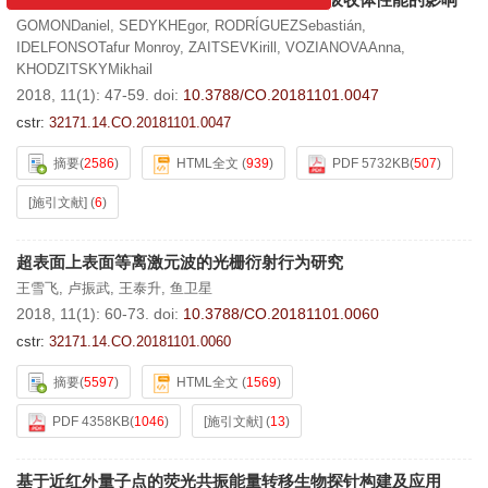
系统变更通知！
GOMONDaniel
,
SEDYKHEgor
,
RODRÍGUEZSebastián
,
IDELFONSOTafur Monroy
,
ZAITSEVKirill
,
VOZIANOVAAnna
,
KHODZITSKYMikhail
2018, 11(1): 47-59.
doi:
10.3788/CO.20181101.0047
cstr:
32171.14.CO.20181101.0047
摘要
(
2586
)
HTML全文
(
939
)
PDF 5732KB
(
507
)
[施引文献]
(
6
)
超表面上表面等离激元波的光栅衍射行为研究
王雪飞
,
卢振武
,
王泰升
,
鱼卫星
2018, 11(1): 60-73.
doi:
10.3788/CO.20181101.0060
cstr:
32171.14.CO.20181101.0060
摘要
(
5597
)
HTML全文
(
1569
)
PDF 4358KB
(
1046
)
[施引文献]
(
13
)
基于近红外量子点的荧光共振能量转移生物探针构建及应用