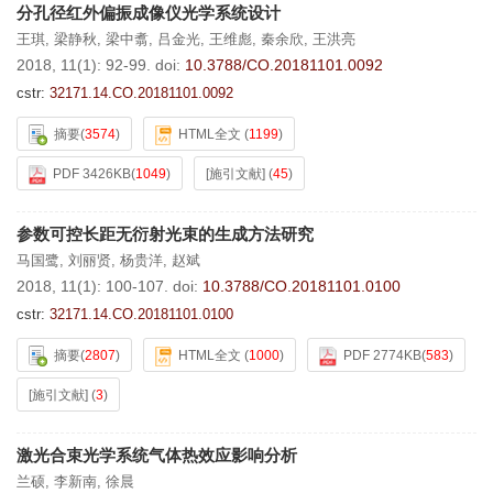
分孔径红外偏振成像仪光学系统设计
王琪
,
梁静秋
,
梁中翥
,
吕金光
,
王维彪
,
秦余欣
,
王洪亮
2018, 11(1): 92-99.
doi:
10.3788/CO.20181101.0092
cstr:
32171.14.CO.20181101.0092
摘要
(
3574
)
HTML全文
(
1199
)
PDF 3426KB
(
1049
)
[施引文献]
(
45
)
参数可控长距无衍射光束的生成方法研究
马国鹭
,
刘丽贤
,
杨贵洋
,
赵斌
2018, 11(1): 100-107.
doi:
10.3788/CO.20181101.0100
cstr:
32171.14.CO.20181101.0100
摘要
(
2807
)
HTML全文
(
1000
)
PDF 2774KB
(
583
)
[施引文献]
(
3
)
激光合束光学系统气体热效应影响分析
兰硕
,
李新南
,
徐晨