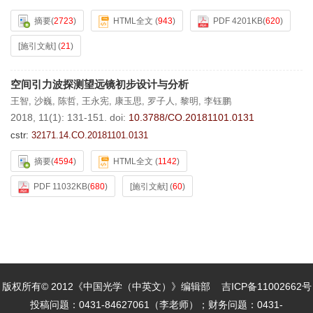
摘要
(
2723
)
HTML全文
(
943
)
PDF 4201KB
(
620
)
[施引文献]
(
21
)
空间引力波探测望远镜初步设计与分析
王智
,
沙巍
,
陈哲
,
王永宪
,
康玉思
,
罗子人
,
黎明
,
李钰鹏
2018, 11(1): 131-151.
doi:
10.3788/CO.20181101.0131
cstr:
32171.14.CO.20181101.0131
摘要
(
4594
)
HTML全文
(
1142
)
PDF 11032KB
(
680
)
[施引文献]
(
60
)
版权所有© 2012《中国光学（中英文）》编辑部
吉ICP备11002662号
投稿问题：0431-84627061（李老师）；财务问题：0431-