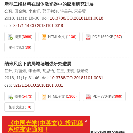
新型二维材料在固体激光器中的应用研究进展
公爽
,
田金荣
,
李克轩
,
郭于鹤洋
,
许昌兴
,
宋晏蓉
2018, 11(1): 18-30.
doi:
10.3788/CO.20181101.0018
cstr:
32171.14.CO.20181101.0018
摘要
(
3999
)
HTML全文
(
1136
)
PDF 1560KB
(
967
)
[施引文献]
(
36
)
纳米尺度下的局域场增强研究进展
任升
,
刘丽炜
,
李金华
,
胡思怡
,
任玉
,
王玥
,
修景锐
2018, 11(1): 31-46.
doi:
10.3788/CO.20181101.0031
cstr:
32171.14.CO.20181101.0031
摘要
(
5473
)
HTML全文
(
1366
)
PDF 7704KB
(
869
)
[施引文献]
(
18
)
微内光学
x
《中国光学(中英文)》投审稿
电环形谐振腔表面几何参数对太赫兹超材料吸收体性能的影响