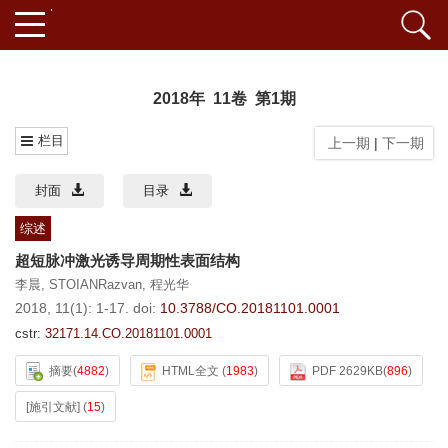
2018年 11卷 第1期
栏目
上一期
|
下一期
封面
目录
综述
超短脉冲激光诱导周期性表面结构
李晨
,
STOIANRazvan
,
程光华
2018, 11(1): 1-17.
doi:
10.3788/CO.20181101.0001
cstr:
32171.14.CO.20181101.0001
摘要
(
4882
)
HTML全文
(
1983
)
PDF 2629KB
(
896
)
[施引文献]
(
15
)