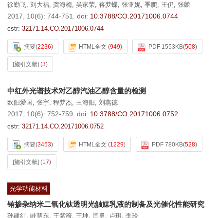
徐勤飞
,
刘大福
,
龚海梅
,
吴家荣
,
蒋梦蝶
,
张亚妮
,
季鹏
,
王仍
,
张麟
2017, 10(6): 744-751.
doi:
10.3788/CO.20171006.0744
cstr:
32171.14.CO.20171006.0744
摘要
(
2236
)
HTML全文
(
949
)
PDF 1553KB
(
508
)
[施引文献]
(
3
)
中红外光谱技术对乙醇汽油乙醇含量的检测
欧阳爱国
,
张宇
,
程梦杰
,
王海阳
,
刘燕德
2017, 10(6): 752-759.
doi:
10.3788/CO.20171006.0752
cstr:
32171.14.CO.20171006.0752
摘要
(
3453
)
HTML全文
(
1229
)
PDF 780KB
(
528
)
[施引文献]
(
17
)
光学功能材料
铕掺杂纳米二氧化钛透明光触媒乳液的制备及光催化性能研究
孙建红
,
眭慧东
,
王紫薇
,
王坤
,
闫勇
,
卢琪
,
李玲