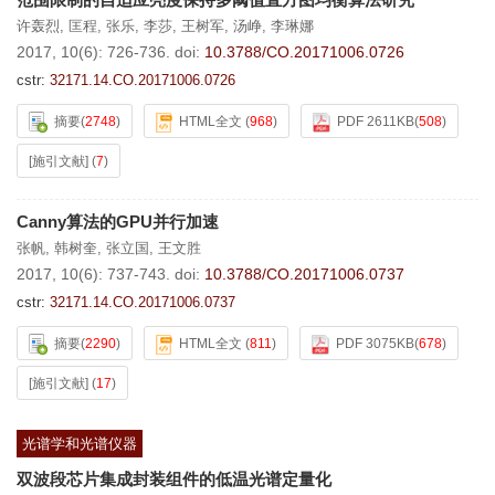
许轰烈
,
匡程
,
张乐
,
李莎
,
王树军
,
汤峥
,
李琳娜
2017, 10(6): 726-736.
doi:
10.3788/CO.20171006.0726
cstr:
32171.14.CO.20171006.0726
摘要
(
2748
)
HTML全文
(
968
)
PDF 2611KB
(
508
)
[施引文献]
(
7
)
Canny算法的GPU并行加速
张帆
,
韩树奎
,
张立国
,
王文胜
2017, 10(6): 737-743.
doi:
10.3788/CO.20171006.0737
cstr:
32171.14.CO.20171006.0737
摘要
(
2290
)
HTML全文
(
811
)
PDF 3075KB
(
678
)
[施引文献]
(
17
)
光谱学和光谱仪器
双波段芯片集成封装组件的低温光谱定量化