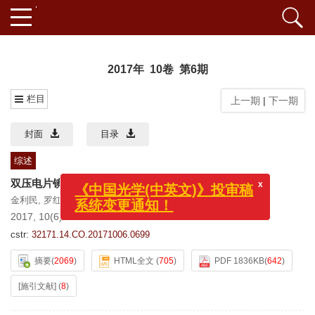
2017年 10卷 第6期
栏目
上一期
|
下一期
封面
目录
综述
x
《中国光学(中英文)》投审稿
双压电片镜在同步辐射光源光学系统中的应用
系统变更通知！
金利民
,
罗红心
,
王劼
,
王纳秀
,
徐中民
2017, 10(6): 699-707.
doi:
10.3788/CO.20171006.0699
cstr:
32171.14.CO.20171006.0699
摘要
(
2069
)
HTML全文
(
705
)
PDF 1836KB
(
642
)
[施引文献]
(
8
)