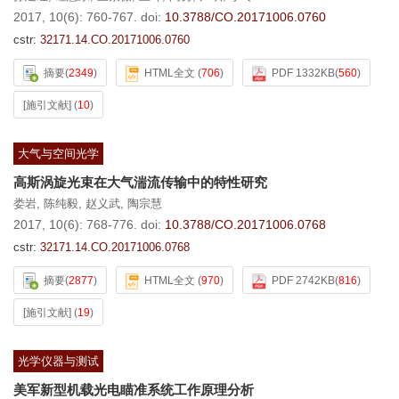
2017, 10(6): 760-767.
doi:
10.3788/CO.20171006.0760
cstr:
32171.14.CO.20171006.0760
摘要
(
2349
)
HTML全文
(
706
)
PDF 1332KB
(
560
)
[施引文献]
(
10
)
大气与空间光学
高斯涡旋光束在大气湍流传输中的特性研究
娄岩
,
陈纯毅
,
赵义武
,
陶宗慧
2017, 10(6): 768-776.
doi:
10.3788/CO.20171006.0768
cstr:
32171.14.CO.20171006.0768
摘要
(
2877
)
HTML全文
(
970
)
PDF 2742KB
(
816
)
[施引文献]
(
19
)
光学仪器与测试
美军新型机载光电瞄准系统工作原理分析