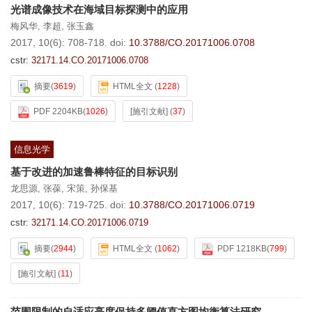
光谱成像技术在海域目标探测中的应用
梅风华
,
李超
,
张玉鑫
2017, 10(6): 708-718.
doi:
10.3788/CO.20171006.0708
cstr:
32171.14.CO.20171006.0708
摘要
(
3619
)
HTML全文
(
1228
)
PDF 2204KB
(
1026
)
[施引文献]
(
37
)
信息光学
基于改进的加速鲁棒特征的目标识别
龙思源
,
张葆
,
宋策
,
孙保基
2017, 10(6): 719-725.
doi:
10.3788/CO.20171006.0719
cstr:
32171.14.CO.20171006.0719
摘要
(
2944
)
HTML全文
(
1062
)
PDF 1218KB
(
799
)
[施引文献]
(
11
)
范围限制的自适应亮度保持多阈值直方图均衡算法研究