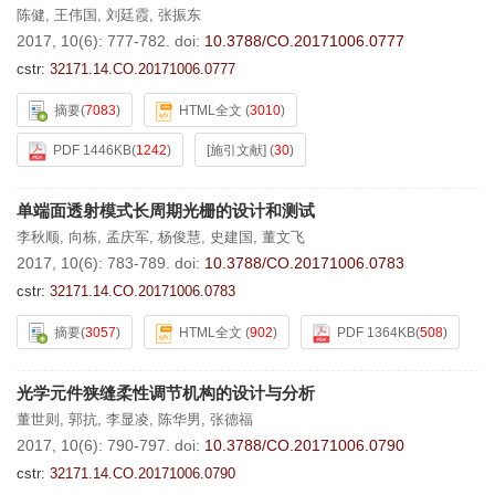
陈健
,
王伟国
,
刘廷霞
,
张振东
2017, 10(6): 777-782.
doi:
10.3788/CO.20171006.0777
cstr:
32171.14.CO.20171006.0777
摘要
(
7083
)
HTML全文
(
3010
)
PDF 1446KB
(
1242
)
[施引文献]
(
30
)
单端面透射模式长周期光栅的设计和测试
李秋顺
,
向栋
,
孟庆军
,
杨俊慧
,
史建国
,
董文飞
2017, 10(6): 783-789.
doi:
10.3788/CO.20171006.0783
cstr:
32171.14.CO.20171006.0783
摘要
(
3057
)
HTML全文
(
902
)
PDF 1364KB
(
508
)
光学元件狭缝柔性调节机构的设计与分析
董世则
,
郭抗
,
李显凌
,
陈华男
,
张德福
2017, 10(6): 790-797.
doi:
10.3788/CO.20171006.0790
cstr:
32171.14.CO.20171006.0790