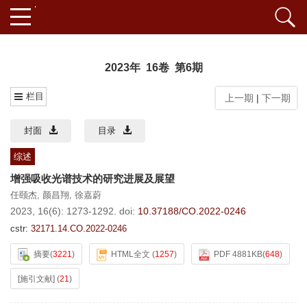
2023年 16卷 第6期
栏目
上一期
|
下一期
封面
目录
综述
增强吸收光谱技术的研究进展及展望
任颐杰
,
颜昌翔
,
徐嘉蔚
2023, 16(6): 1273-1292.
doi:
10.37188/CO.2022-0246
cstr:
32171.14.CO.2022-0246
摘要
(
3221
)
HTML全文
(
1257
)
PDF 4881KB
(
648
)
[施引文献]
(
21
)