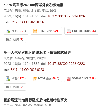
5.2 W高重频257 nm深紫外皮秒激光器
范灏然
,
陈曦
,
郑磊
,
谢文侠
,
季鑫
,
郑权
2023, 16(6): 1318-1323.
doi:
10.37188/CO.2023-0026
cstr:
32171.14.CO.2023-0026
摘要
(
1351
)
HTML全文
(
621
)
PDF 3888KB
(
276
)
[施引文献]
(
1
)
基于大气多次散射的波浪水下偏振模式研究
顾敬桥
,
李高杰
,
胡鹏伟
,
钱建强
2023, 16(6): 1324-1332.
doi:
10.37188/CO.2022-0223
cstr:
32171.14.CO.2022-0223
摘要
(
1171
)
HTML全文
(
540
)
PDF 6352KB
(
238
)
[施引文献]
(
7
)
舰船尾流气泡目标激光后向散射特性研究
宗思光
,
张鑫
,
杨劭鹏
,
段子科
,
陈报