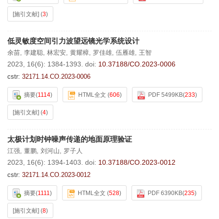
[施引文献]
(
3
)
低灵敏度空间引力波望远镜光学系统设计
余苗
,
李建聪
,
林宏安
,
黄耀樟
,
罗佳雄
,
伍雁雄
,
王智
2023, 16(6): 1384-1393.
doi:
10.37188/CO.2023-0006
cstr:
32171.14.CO.2023-0006
摘要
(
1114
)
HTML全文
(
606
)
PDF 5499KB
(
233
)
[施引文献]
(
4
)
太极计划时钟噪声传递的地面原理验证
江强
,
董鹏
,
刘河山
,
罗子人
2023, 16(6): 1394-1403.
doi:
10.37188/CO.2023-0012
cstr:
32171.14.CO.2023-0012
摘要
(
1111
)
HTML全文
(
528
)
PDF 6390KB
(
235
)
[施引文献]
(
8
)