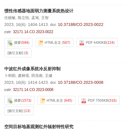
惯性传感器地面弱力测量系统热设计
任丽敏
,
陈立恒
,
孟旭
,
王智
2023, 16(6): 1404-1413.
doi:
10.37188/CO.2023-0022
cstr:
32171.14.CO.2023-0022
摘要
(
594
)
HTML全文
(
507
)
PDF 4490KB
(
124
)
[施引文献]
(
3
)
中波红外成像系统冷反射抑制
卜和阳
,
虞林瑶
,
田浩南
,
王健
2023, 16(6): 1414-1423.
doi:
10.37188/CO.2023-0008
cstr:
32171.14.CO.2023-0008
摘要
(
1573
)
HTML全文
(
645
)
PDF 7506KB
(
316
)
[施引文献]
(
13
)
空间目标地基观测红外辐射特性研究