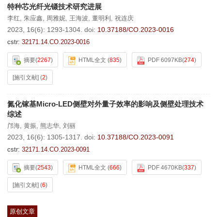
特种芯光纤光镊技术研究进展
李红
,
朱应鑫
,
周雅妮
,
王海波
,
董明利
,
祝连庆
2023, 16(6): 1293-1304.
doi:
10.37188/CO.2023-0016
cstr:
32171.14.CO.2023-0016
摘要
(
2267
)
HTML全文
(
835
)
PDF 6097KB
(
274
)
[施引文献]
(
2
)
氮化镓基Micro-LED侧壁对外量子效率的影响及侧壁处理技术
综述
邝海
,
黄振
,
熊志华
,
刘丽
2023, 16(6): 1305-1317.
doi:
10.37188/CO.2023-0091
cstr:
32171.14.CO.2023-0091
摘要
(
2543
)
HTML全文
(
666
)
PDF 4670KB
(
337
)
[施引文献]
(
6
)
原创文章