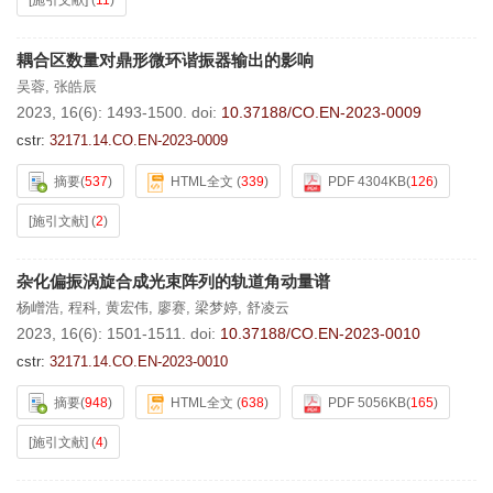
[施引文献]
(
11
)
耦合区数量对鼎形微环谐振器输出的影响
吴蓉
,
张皓辰
2023, 16(6): 1493-1500.
doi:
10.37188/CO.EN-2023-0009
cstr:
32171.14.CO.EN-2023-0009
摘要
(
537
)
HTML全文
(
339
)
PDF 4304KB
(
126
)
[施引文献]
(
2
)
杂化偏振涡旋合成光束阵列的轨道角动量谱
杨嶒浩
,
程科
,
黄宏伟
,
廖赛
,
梁梦婷
,
舒凌云
2023, 16(6): 1501-1511.
doi:
10.37188/CO.EN-2023-0010
cstr:
32171.14.CO.EN-2023-0010
摘要
(
948
)
HTML全文
(
638
)
PDF 5056KB
(
165
)
[施引文献]
(
4
)