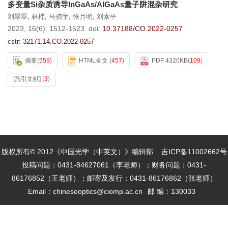
多变量Si杂质诱导InGaAs/AlGaAs量子阱混杂研究
刘翠翠
,
林楠
,
马骁宇
,
张月明
,
刘素平
2023, 16(6): 1512-1523.
doi:
10.37188/CO.2022-0257
cstr:
32171.14.CO.2022-0257
摘要
(
559
)
HTML全文
(
457
)
PDF 4320KB
(
109
)
[施引文献]
(
3
)
版权所有© 2012《中国光学（中英文）》编辑部
吉ICP备11002662号
投稿问题：0431-84627061（李老师）；财务问题：0431-
86176852（王老师）；邮寄及发行：0431-86176862（张老师）
Email：
chineseoptics@ciomp.ac.cn
邮 编：130033
本系统由
北京仁和汇智信息技术有限公司
开发
技术支持：
info@rhhz.net