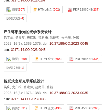
cstr:
32171.14.CO.2022-0207
摘要
(
967
)
HTML全文
(
502
)
PDF 12865KB
(
237
)
[施引文献]
(
4
)
产生环形激光的光学系统设计
陈宝华
,
吴泉英
,
唐运海
,
范君柳
,
陈晓翌
,
余浩墨
,
孙毅
2023, 16(6): 1365-1375.
doi:
10.37188/CO.2023-0045
cstr:
32171.14.CO.2023-0045
摘要
(
1860
)
HTML全文
(
665
)
PDF 6086KB
(
335
)
[施引文献]
(
1
)
折反式变形光学系统设计
吴庆
,
史广维
,
张建萍
,
赵尚男
,
张新
2023, 16(6): 1376-1383.
doi:
10.37188/CO.2023-0035
cstr:
32171.14.CO.2023-0035
摘要
(
1331
)
HTML全文
(
430
)
PDF 4530KB
(
260
)