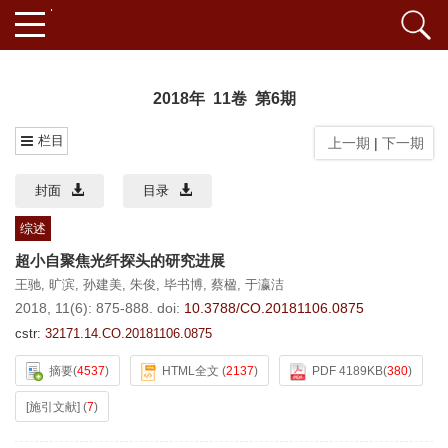
2018年 11卷 第6期
栏目
上一期
|
下一期
封面
目录
综述
超小自聚焦光纤探头的研究进展
王驰
,
旷滨
,
孙建美
,
朱俊
,
毕书博
,
蔡楹
,
于瀛洁
2018, 11(6): 875-888.
doi:
10.3788/CO.20181106.0875
cstr:
32171.14.CO.20181106.0875
摘要
(
4537
)
HTML全文
(
2137
)
PDF 4189KB
(
380
)
[施引文献]
(
7
)