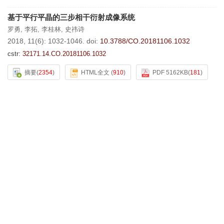
基于平行平晶的三步相干衍射成像系统
罗勇
,
李拓
,
李桂林
,
史祎诗
2018, 11(6): 1032-1046.
doi:
10.3788/CO.20181106.1032
cstr:
32171.14.CO.20181106.1032
摘要
(
2354
)
HTML全文
(
910
)
PDF 5162KB
(
181
)
[施引文献]
(
1
)
用高斯光学和三级像差理论求变焦距物镜的初始解
史光辉
2018, 11(6): 1047-1060.
doi:
10.3788/CO.20181106.1047
cstr:
32171.14.CO.20181106.1047
摘要
(
3038
)
HTML全文
(
902
)
PDF 2239KB
(
312
)
[施引文献]
(
9
)