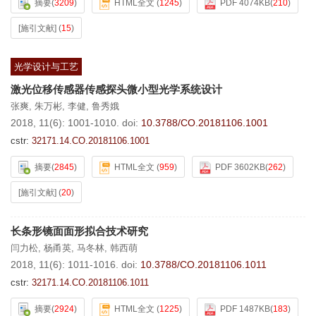
摘要
(
3209
)
HTML全文
(
1245
)
PDF 4074KB
(
210
)
[施引文献]
(
15
)
光学设计与工艺
激光位移传感器传感探头微小型光学系统设计
张爽
,
朱万彬
,
李健
,
鲁秀娥
2018, 11(6): 1001-1010.
doi:
10.3788/CO.20181106.1001
cstr:
32171.14.CO.20181106.1001
摘要
(
2845
)
HTML全文
(
959
)
PDF 3602KB
(
262
)
[施引文献]
(
20
)
长条形镜面面形拟合技术研究
闫力松
,
杨甬英
,
马冬林
,
韩西萌
2018, 11(6): 1011-1016.
doi:
10.3788/CO.20181106.1011
cstr:
32171.14.CO.20181106.1011
摘要
(
2924
)
HTML全文
(
1225
)
PDF 1487KB
(
183
)