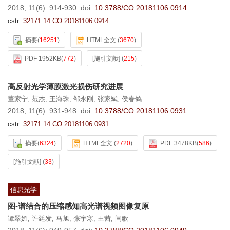
2018, 11(6): 914-930.
doi:
10.3788/CO.20181106.0914
cstr:
32171.14.CO.20181106.0914
摘要
(
16251
)
HTML全文
(
3670
)
PDF 1952KB
(
772
)
[施引文献]
(
215
)
高反射光学薄膜激光损伤研究进展
董家宁
,
范杰
,
王海珠
,
邹永刚
,
张家斌
,
侯春鸽
2018, 11(6): 931-948.
doi:
10.3788/CO.20181106.0931
cstr:
32171.14.CO.20181106.0931
摘要
(
6324
)
HTML全文
(
2720
)
PDF 3478KB
(
586
)
[施引文献]
(
33
)
信息光学
图-谱结合的压缩感知高光谱视频图像复原
谭翠媚
,
许廷发
,
马旭
,
张宇寒
,
王茜
,
闫歌