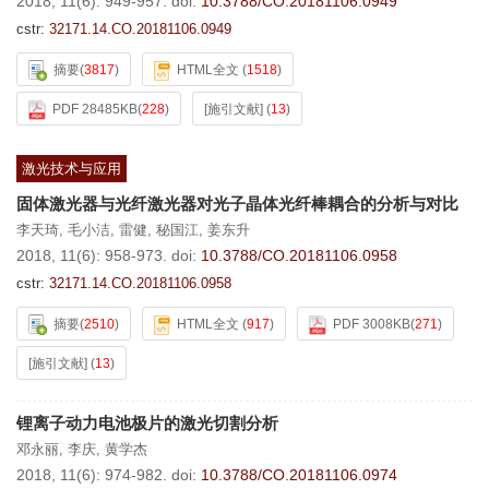
2018, 11(6): 949-957.
doi:
10.3788/CO.20181106.0949
cstr:
32171.14.CO.20181106.0949
摘要
(
3817
)
HTML全文
(
1518
)
PDF 28485KB
(
228
)
[施引文献]
(
13
)
激光技术与应用
固体激光器与光纤激光器对光子晶体光纤棒耦合的分析与对比
李天琦
,
毛小洁
,
雷健
,
秘国江
,
姜东升
2018, 11(6): 958-973.
doi:
10.3788/CO.20181106.0958
cstr:
32171.14.CO.20181106.0958
摘要
(
2510
)
HTML全文
(
917
)
PDF 3008KB
(
271
)
[施引文献]
(
13
)
锂离子动力电池极片的激光切割分析
邓永丽
,
李庆
,
黄学杰
2018, 11(6): 974-982.
doi:
10.3788/CO.20181106.0974