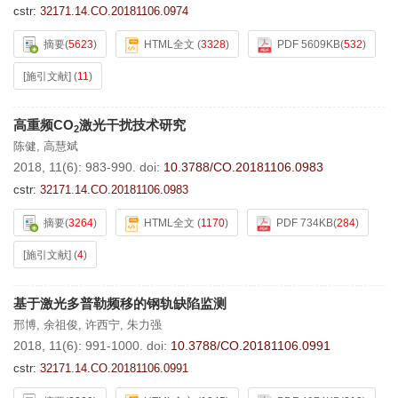
cstr:
32171.14.CO.20181106.0974
摘要
(
5623
)
HTML全文
(
3328
)
PDF 5609KB
(
532
)
[施引文献]
(
11
)
高重频CO
激光干扰技术研究
2
陈健
,
高慧斌
2018, 11(6): 983-990.
doi:
10.3788/CO.20181106.0983
cstr:
32171.14.CO.20181106.0983
摘要
(
3264
)
HTML全文
(
1170
)
PDF 734KB
(
284
)
[施引文献]
(
4
)
基于激光多普勒频移的钢轨缺陷监测
邢博
,
余祖俊
,
许西宁
,
朱力强
2018, 11(6): 991-1000.
doi:
10.3788/CO.20181106.0991
cstr:
32171.14.CO.20181106.0991