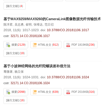
[施引文献]
(
4
)
基于MAX9259/MAX9260的CameraLink图像数据光纤传输技术
陈洋君
,
吴志勇
,
崔明
,
张维达
,
范日召
2018, 11(6): 1017-1023.
doi:
10.3788/CO.20181106.1017
cstr:
32171.14.CO.20181106.1017
摘要
(
2129
)
HTML全文
(
912
)
PDF 1819KB
(
236
)
[施引文献]
(
19
)
基于小波神经网络的光纤陀螺误差补偿方法
骞微著
,
杨立保
2018, 11(6): 1024-1031.
doi:
10.3788/CO.20181106.1024
cstr:
32171.14.CO.20181106.1024
摘要
(
2098
)
HTML全文
(
639
)
PDF 2016KB
(
316
)
[施引文献]
(
16
)