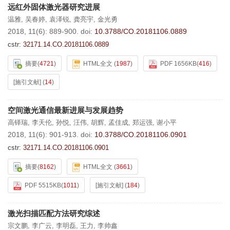
远红外固体激光器研究进展
温雅
,
吴春婷
,
袁泽锐
,
龚亮宇
,
金光勇
2018, 11(6): 889-900.
doi:
10.3788/CO.20181106.0889
cstr:
32171.14.CO.20181106.0889
摘要
(
4721
)
HTML全文
(
1987
)
PDF 1656KB
(
416
)
[施引文献]
(
14
)
空间激光通信最新进展与发展趋势
高铎瑞
,
李天伦
,
孙悦
,
汪伟
,
胡辉
,
孟佳成
,
郑运强
,
谢小平
2018, 11(6): 901-913.
doi:
10.3788/CO.20181106.0901
cstr:
32171.14.CO.20181106.0901
摘要
(
8162
)
HTML全文
(
3661
)
PDF 5515KB
(
1011
)
[施引文献]
(
184
)
激光扫描匹配方法研究综述
宗文鹏
,
李广云
,
李明磊
,
王力
,
李帅鑫