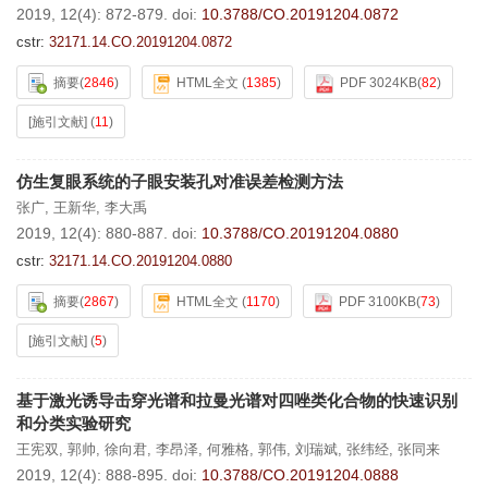
2019, 12(4): 872-879.
doi:
10.3788/CO.20191204.0872
cstr:
32171.14.CO.20191204.0872
摘要
(
2846
)
HTML全文
(
1385
)
PDF 3024KB
(
82
)
[施引文献]
(
11
)
仿生复眼系统的子眼安装孔对准误差检测方法
张广
,
王新华
,
李大禹
2019, 12(4): 880-887.
doi:
10.3788/CO.20191204.0880
cstr:
32171.14.CO.20191204.0880
摘要
(
2867
)
HTML全文
(
1170
)
PDF 3100KB
(
73
)
[施引文献]
(
5
)
基于激光诱导击穿光谱和拉曼光谱对四唑类化合物的快速识别
和分类实验研究
王宪双
,
郭帅
,
徐向君
,
李昂泽
,
何雅格
,
郭伟
,
刘瑞斌
,
张纬经
,
张同来
2019, 12(4): 888-895.
doi:
10.3788/CO.20191204.0888