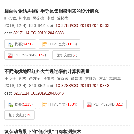
横向收集结构锗硅半导体雪崩探测器的设计研究
叶余杰
,
柯少颖
,
吴金镛
,
李成
,
陈松岩
2019, 12(4): 833-842.
doi:
10.3788/CO.20191204.0833
cstr:
32171.14.CO.20191204.0833
摘要
(
3471
)
HTML全文
(
1130
)
PDF 5378KB
(
1157
)
[施引文献]
(
7
)
不同海拔地区红外大气透过率的计算和测量
王飞翔
,
郭杰
,
许方宇
,
张雨辰
,
陈双远
,
肖建国
,
贾钰超
,
罗宏
,
赵志军
2019, 12(4): 843-852.
doi:
10.3788/CO.20191204.0843
cstr:
32171.14.CO.20191204.0843
摘要
(
5225
)
HTML全文
(
1604
)
PDF 4320KB
(
321
)
[施引文献]
(
19
)
复杂动背景下的“低小慢”目标检测技术