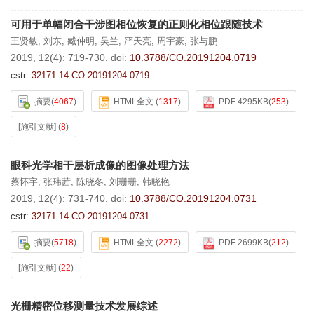
可用于单幅闭合干涉图相位恢复的正则化相位跟随技术
王贤敏
,
刘东
,
臧仲明
,
吴兰
,
严天亮
,
周宇豪
,
张与鹏
2019, 12(4): 719-730.
doi:
10.3788/CO.20191204.0719
cstr:
32171.14.CO.20191204.0719
摘要
(
4067
)
HTML全文
(
1317
)
PDF 4295KB
(
253
)
[施引文献]
(
8
)
眼科光学相干层析成像的图像处理方法
蔡怀宇
,
张玮茜
,
陈晓冬
,
刘珊珊
,
韩晓艳
2019, 12(4): 731-740.
doi:
10.3788/CO.20191204.0731
cstr:
32171.14.CO.20191204.0731
摘要
(
5718
)
HTML全文
(
2272
)
PDF 2699KB
(
212
)
[施引文献]
(
22
)
光栅精密位移测量技术发展综述