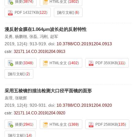
摘要
(
3874
)
HTML全文
(
1802
)
PDF 14327KB
(
122
)
[施引文献]
(
6
)
漫反射金膜在1.064μm波长处的反射特性
吴勇
,
杨鹏翎
,
张磊
,
冯刚
,
赵军
2019, 12(4): 913-919.
doi:
10.3788/CO.20191204.0913
cstr:
32171.14.CO.20191204.0913
摘要
(
3348
)
HTML全文
(
1402
)
PDF 3593KB
(
111
)
[施引文献]
(
2
)
采用五棱镜扫描法检测大口径平面镜的面形
袁理
,
张晓辉
2019, 12(4): 920-931.
doi:
10.3788/CO.20191204.0920
cstr:
32171.14.CO.20191204.0920
摘要
(
2941
)
HTML全文
(
1369
)
PDF 2580KB
(
135
)
[施引文献]
(
14
)