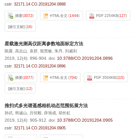
cstr:
32171.14.CO.20191204.0888
摘要
(
3072
)
HTML全文
(
1444
)
PDF 2254KB
(
127
)
[施引文献]
(
16
)
星载激光测高仪距离参数地面标定方法
陈露
,
高志山
,
袁群
,
殷慧敏
,
朱丹
,
刘威剑
2019, 12(4): 896-904.
doi:
10.3788/CO.20191204.0896
cstr:
32171.14.CO.20191204.0896
摘要
(
2077
)
HTML全文
(
704
)
PDF 3504KB
(
115
)
[施引文献]
(
12
)
推扫式多光谱遥感相机动态范围拓展方法
孙武
,
韩诚山
,
吕恒毅
,
薛旭成
,
胡长虹
2019, 12(4): 905-912.
doi:
10.3788/CO.20191204.0905
cstr:
32171.14.CO.20191204.0905