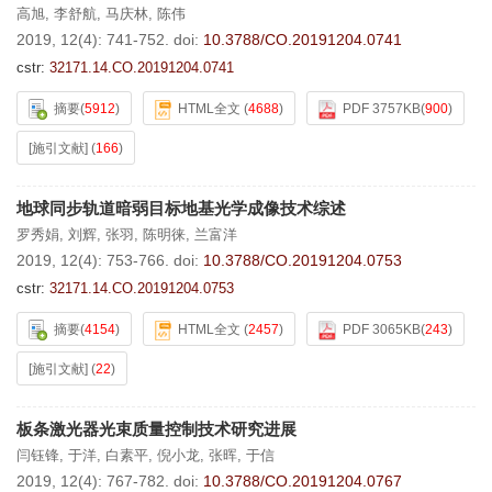
高旭
,
李舒航
,
马庆林
,
陈伟
2019, 12(4): 741-752.
doi:
10.3788/CO.20191204.0741
cstr:
32171.14.CO.20191204.0741
摘要
(
5912
)
HTML全文
(
4688
)
PDF 3757KB
(
900
)
[施引文献]
(
166
)
地球同步轨道暗弱目标地基光学成像技术综述
罗秀娟
,
刘辉
,
张羽
,
陈明徕
,
兰富洋
2019, 12(4): 753-766.
doi:
10.3788/CO.20191204.0753
cstr:
32171.14.CO.20191204.0753
摘要
(
4154
)
HTML全文
(
2457
)
PDF 3065KB
(
243
)
[施引文献]
(
22
)
板条激光器光束质量控制技术研究进展
闫钰锋
,
于洋
,
白素平
,
倪小龙
,
张晖
,
于信
2019, 12(4): 767-782.
doi:
10.3788/CO.20191204.0767