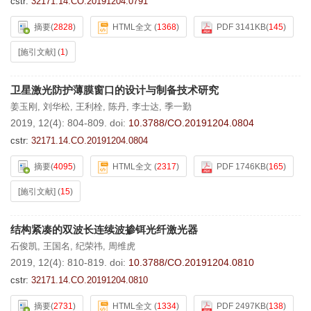
cstr:
32171.14.CO.20191204.0791
摘要
(
2828
)
HTML全文
(
1368
)
PDF 3141KB
(
145
)
[施引文献]
(
1
)
卫星激光防护薄膜窗口的设计与制备技术研究
姜玉刚
,
刘华松
,
王利栓
,
陈丹
,
李士达
,
季一勤
2019, 12(4): 804-809.
doi:
10.3788/CO.20191204.0804
cstr:
32171.14.CO.20191204.0804
摘要
(
4095
)
HTML全文
(
2317
)
PDF 1746KB
(
165
)
[施引文献]
(
15
)
结构紧凑的双波长连续波掺铒光纤激光器
石俊凯
,
王国名
,
纪荣祎
,
周维虎
2019, 12(4): 810-819.
doi:
10.3788/CO.20191204.0810
cstr:
32171.14.CO.20191204.0810
摘要
(
2731
)
HTML全文
(
1334
)
PDF 2497KB
(
138
)