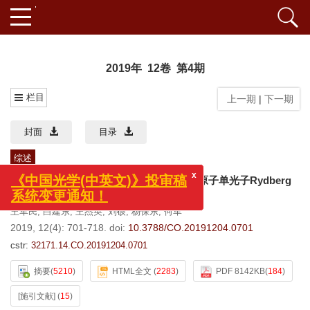
2019年 12卷 第4期
栏目
上一期
|
下一期
封面
目录
综述
瓦级319nm单频连续紫外激光的实现及铯原子单光子Rydberg
激发
x
《中国光学(中英文)》投审稿
王军民
,
白建东
,
王杰英
,
刘硕
,
杨保东
,
何军
系统变更通知！
2019, 12(4): 701-718.
doi:
10.3788/CO.20191204.0701
cstr:
32171.14.CO.20191204.0701
摘要
(
5210
)
HTML全文
(
2283
)
PDF 8142KB
(
184
)
[施引文献]
(
15
)