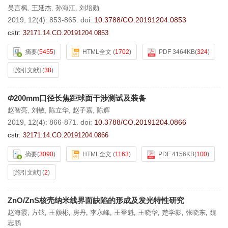
吴言枫
,
王延杰
,
孙海江
,
刘培勋
2019, 12(4): 853-865.
doi:
10.3788/CO.20191204.0853
cstr:
32171.14.CO.20191204.0853
摘要
(
5455
)
HTML全文
(
1702
)
PDF 3464KB
(
324
)
[施引文献]
(
38
)
Φ
200mm口径长焦距球面干涉测试及装备
赵智亮
,
刘敏
,
陈立华
,
赵子嘉
,
陈辉
2019, 12(4): 866-871.
doi:
10.3788/CO.20191204.0866
cstr:
32171.14.CO.20191204.0866
摘要
(
3090
)
HTML全文
(
1163
)
PDF 4156KB
(
100
)
[施引文献]
(
2
)
ZnO/ZnS核壳纳米线界面缺陷的形成及发光特性研究
赵海霞
,
方铉
,
王颜彬
,
房丹
,
李永峰
,
王登魁
,
王晓华
,
楚学影
,
张晓东
,
魏
志鹏