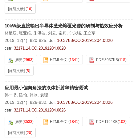
[施引文献]
(
16
)
10kW级直接输出半导体激光熔覆光源的研制与热效应分析
林星辰
,
张亚维
,
朱洪波
,
刘云
,
秦莉
,
宁永强
,
王立军
2019, 12(4): 820-825.
doi:
10.3788/CO.20191204.0820
cstr:
32171.14.CO.20191204.0820
摘要
(
2993
)
HTML全文
(
1341
)
PDF 3037KB
(
115
)
[施引文献]
(
5
)
应用最小偏向角法的液体折射率精密测试
孙一书
,
陈怡
,
韩冰
,
袁理
2019, 12(4): 826-832.
doi:
10.3788/CO.20191204.0826
cstr:
32171.14.CO.20191204.0826
摘要
(
3533
)
HTML全文
(
1841
)
PDF 1194KB
(
102
)
[施引文献]
(
20
)