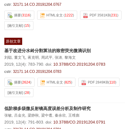
cstr:
32171.14.CO.20191204.0767
摘要
(
3116
)
HTML全文
(
1222
)
PDF 3581KB
(
231
)
[施引文献]
(
15
)
原创文章
基于改进分水岭分割算法的致密荧光微滴识别
刘聪
,
董文飞
,
蒋克明
,
周武平
,
张涛
,
黎海文
2019, 12(4): 783-790.
doi:
10.3788/CO.20191204.0783
cstr:
32171.14.CO.20191204.0783
摘要
(
2624
)
HTML全文
(
825
)
PDF 2849KB
(
110
)
[施引文献]
(
28
)
低阶梯多级微反射镜高度误差分析及制作研究
张敏
,
吕金光
,
梁静秋
,
梁中翥
,
秦余欣
,
王维彪
2019, 12(4): 791-803.
doi:
10.3788/CO.20191204.0791