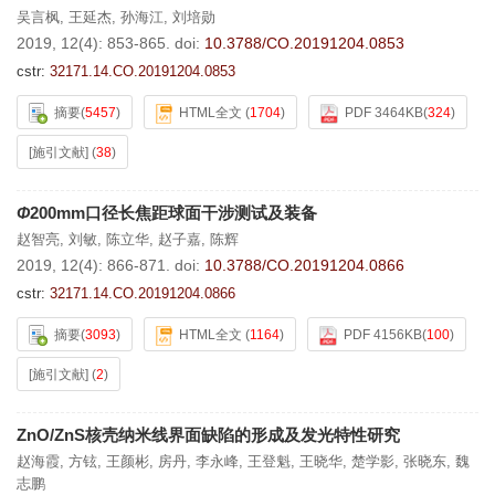
吴言枫
,
王延杰
,
孙海江
,
刘培勋
2019, 12(4): 853-865.
doi:
10.3788/CO.20191204.0853
cstr:
32171.14.CO.20191204.0853
摘要
(
5457
)
HTML全文
(
1704
)
PDF 3464KB
(
324
)
[施引文献]
(
38
)
Φ
200mm口径长焦距球面干涉测试及装备
赵智亮
,
刘敏
,
陈立华
,
赵子嘉
,
陈辉
2019, 12(4): 866-871.
doi:
10.3788/CO.20191204.0866
cstr:
32171.14.CO.20191204.0866
摘要
(
3093
)
HTML全文
(
1164
)
PDF 4156KB
(
100
)
[施引文献]
(
2
)
ZnO/ZnS核壳纳米线界面缺陷的形成及发光特性研究
赵海霞
,
方铉
,
王颜彬
,
房丹
,
李永峰
,
王登魁
,
王晓华
,
楚学影
,
张晓东
,
魏
志鹏