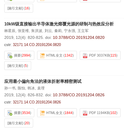
[施引文献]
(
16
)
10kW级直接输出半导体激光熔覆光源的研制与热效应分析
林星辰
,
张亚维
,
朱洪波
,
刘云
,
秦莉
,
宁永强
,
王立军
2019, 12(4): 820-825.
doi:
10.3788/CO.20191204.0820
cstr:
32171.14.CO.20191204.0820
摘要
(
2994
)
HTML全文
(
1342
)
PDF 3037KB
(
115
)
[施引文献]
(
5
)
应用最小偏向角法的液体折射率精密测试
孙一书
,
陈怡
,
韩冰
,
袁理
2019, 12(4): 826-832.
doi:
10.3788/CO.20191204.0826
cstr:
32171.14.CO.20191204.0826
摘要
(
3534
)
HTML全文
(
1844
)
PDF 1194KB
(
102
)
[施引文献]
(
20
)