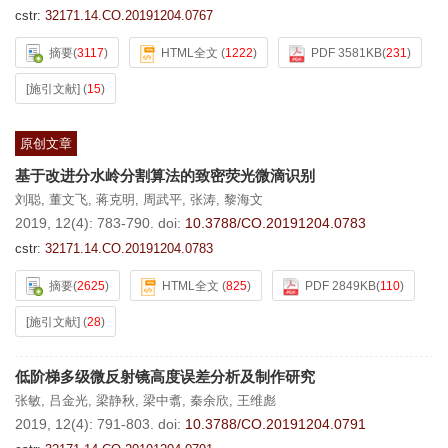
cstr:
32171.14.CO.20191204.0767
摘要
(
3117
)
HTML全文
(
1222
)
PDF 3581KB
(
231
)
[施引文献]
(
15
)
原创文章
基于改进分水岭分割算法的致密荧光微滴识别
刘聪
,
董文飞
,
蒋克明
,
周武平
,
张涛
,
黎海文
2019, 12(4): 783-790.
doi:
10.3788/CO.20191204.0783
cstr:
32171.14.CO.20191204.0783
摘要
(
2625
)
HTML全文
(
825
)
PDF 2849KB
(
110
)
[施引文献]
(
28
)
低阶梯多级微反射镜高度误差分析及制作研究
张敏
,
吕金光
,
梁静秋
,
梁中翥
,
秦余欣
,
王维彪
2019, 12(4): 791-803.
doi:
10.3788/CO.20191204.0791