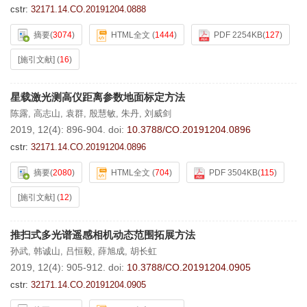
cstr:
32171.14.CO.20191204.0888
摘要
(
3074
)
HTML全文
(
1444
)
PDF 2254KB
(
127
)
[施引文献]
(
16
)
星载激光测高仪距离参数地面标定方法
陈露
,
高志山
,
袁群
,
殷慧敏
,
朱丹
,
刘威剑
2019, 12(4): 896-904.
doi:
10.3788/CO.20191204.0896
cstr:
32171.14.CO.20191204.0896
摘要
(
2080
)
HTML全文
(
704
)
PDF 3504KB
(
115
)
[施引文献]
(
12
)
推扫式多光谱遥感相机动态范围拓展方法
孙武
,
韩诚山
,
吕恒毅
,
薛旭成
,
胡长虹
2019, 12(4): 905-912.
doi:
10.3788/CO.20191204.0905
cstr:
32171.14.CO.20191204.0905