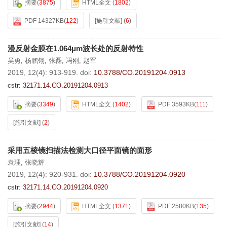
摘要
(
3875
)
HTML全文
(
1802
)
PDF 14327KB
(
122
)
[施引文献]
(
6
)
漫反射金膜在1.064μm波长处的反射特性
吴勇
,
杨鹏翎
,
张磊
,
冯刚
,
赵军
2019, 12(4): 913-919.
doi:
10.3788/CO.20191204.0913
cstr:
32171.14.CO.20191204.0913
摘要
(
3349
)
HTML全文
(
1402
)
PDF 3593KB
(
111
)
[施引文献]
(
2
)
采用五棱镜扫描法检测大口径平面镜的面形
袁理
,
张晓辉
2019, 12(4): 920-931.
doi:
10.3788/CO.20191204.0920
cstr:
32171.14.CO.20191204.0920
摘要
(
2944
)
HTML全文
(
1371
)
PDF 2580KB
(
135
)
[施引文献]
(
14
)