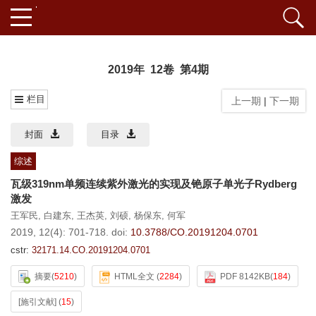
2019年 12卷 第4期
栏目
上一期
|
下一期
封面
目录
综述
瓦级319nm单频连续紫外激光的实现及铯原子单光子Rydberg
激发
王军民
,
白建东
,
王杰英
,
刘硕
,
杨保东
,
何军
2019, 12(4): 701-718.
doi:
10.3788/CO.20191204.0701
cstr:
32171.14.CO.20191204.0701
摘要
(
5210
)
HTML全文
(
2284
)
PDF 8142KB
(
184
)
[施引文献]
(
15
)