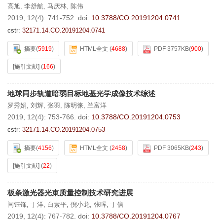
高旭
,
李舒航
,
马庆林
,
陈伟
2019, 12(4): 741-752.
doi:
10.3788/CO.20191204.0741
cstr:
32171.14.CO.20191204.0741
摘要
(
5919
)
HTML全文
(
4688
)
PDF 3757KB
(
900
)
[施引文献]
(
166
)
地球同步轨道暗弱目标地基光学成像技术综述
罗秀娟
,
刘辉
,
张羽
,
陈明徕
,
兰富洋
2019, 12(4): 753-766.
doi:
10.3788/CO.20191204.0753
cstr:
32171.14.CO.20191204.0753
摘要
(
4156
)
HTML全文
(
2458
)
PDF 3065KB
(
243
)
[施引文献]
(
22
)
板条激光器光束质量控制技术研究进展
闫钰锋
,
于洋
,
白素平
,
倪小龙
,
张晖
,
于信
2019, 12(4): 767-782.
doi:
10.3788/CO.20191204.0767