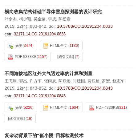
横向收集结构锗硅半导体雪崩探测器的设计研究
叶余杰
,
柯少颖
,
吴金镛
,
李成
,
陈松岩
2019, 12(4): 833-842.
doi:
10.3788/CO.20191204.0833
cstr:
32171.14.CO.20191204.0833
摘要
(
3474
)
HTML全文
(
1130
)
PDF 5378KB
(
1157
)
[施引文献]
(
7
)
不同海拔地区红外大气透过率的计算和测量
王飞翔
,
郭杰
,
许方宇
,
张雨辰
,
陈双远
,
肖建国
,
贾钰超
,
罗宏
,
赵志军
2019, 12(4): 843-852.
doi:
10.3788/CO.20191204.0843
cstr:
32171.14.CO.20191204.0843
摘要
(
5226
)
HTML全文
(
1604
)
PDF 4320KB
(
321
)
[施引文献]
(
19
)
复杂动背景下的“低小慢”目标检测技术