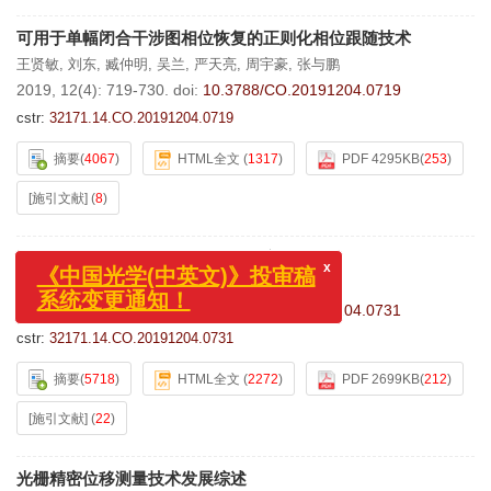
可用于单幅闭合干涉图相位恢复的正则化相位跟随技术
王贤敏
,
刘东
,
臧仲明
,
吴兰
,
严天亮
,
周宇豪
,
张与鹏
2019, 12(4): 719-730.
doi:
10.3788/CO.20191204.0719
cstr:
32171.14.CO.20191204.0719
摘要
(
4067
)
HTML全文
(
1317
)
PDF 4295KB
(
253
)
[施引文献]
(
8
)
x
《中国光学(中英文)》投审稿
眼科光学相干层析成像的图像处理方法
系统变更通知！
蔡怀宇
,
张玮茜
,
陈晓冬
,
刘珊珊
,
韩晓艳
2019, 12(4): 731-740.
doi:
10.3788/CO.20191204.0731
cstr:
32171.14.CO.20191204.0731
摘要
(
5718
)
HTML全文
(
2272
)
PDF 2699KB
(
212
)
[施引文献]
(
22
)
光栅精密位移测量技术发展综述