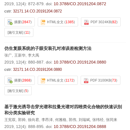
2019, 12(4): 872-879.
doi:
10.3788/CO.20191204.0872
cstr:
32171.14.CO.20191204.0872
摘要
(
2847
)
HTML全文
(
1385
)
PDF 3024KB
(
82
)
[施引文献]
(
11
)
仿生复眼系统的子眼安装孔对准误差检测方法
张广
,
王新华
,
李大禹
2019, 12(4): 880-887.
doi:
10.3788/CO.20191204.0880
cstr:
32171.14.CO.20191204.0880
摘要
(
2868
)
HTML全文
(
1172
)
PDF 3100KB
(
73
)
[施引文献]
(
5
)
基于激光诱导击穿光谱和拉曼光谱对四唑类化合物的快速识别
和分类实验研究
王宪双
,
郭帅
,
徐向君
,
李昂泽
,
何雅格
,
郭伟
,
刘瑞斌
,
张纬经
,
张同来
2019, 12(4): 888-895.
doi:
10.3788/CO.20191204.0888