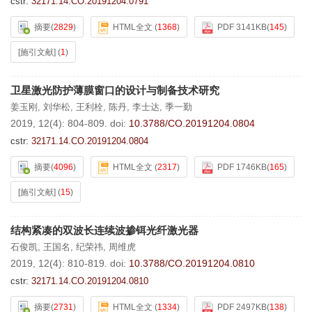
cstr:
32171.14.CO.20191204.0791
摘要
(
2829
)
HTML全文
(
1368
)
PDF 3141KB
(
145
)
[施引文献]
(
1
)
卫星激光防护薄膜窗口的设计与制备技术研究
姜玉刚
,
刘华松
,
王利栓
,
陈丹
,
李士达
,
季一勤
2019, 12(4): 804-809.
doi:
10.3788/CO.20191204.0804
cstr:
32171.14.CO.20191204.0804
摘要
(
4096
)
HTML全文
(
2317
)
PDF 1746KB
(
165
)
[施引文献]
(
15
)
结构紧凑的双波长连续波掺铒光纤激光器
石俊凯
,
王国名
,
纪荣祎
,
周维虎
2019, 12(4): 810-819.
doi:
10.3788/CO.20191204.0810
cstr:
32171.14.CO.20191204.0810
摘要
(
2731
)
HTML全文
(
1334
)
PDF 2497KB
(
138
)