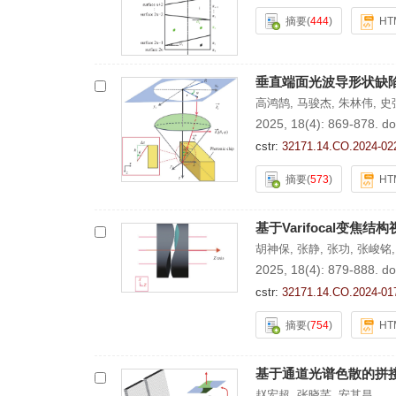
摘要
(
444
)
HT
垂直端面光波导形状缺
高鸿鹄
,
马骏杰
,
朱林伟
,
史
2025, 18(4): 869-878.
do
cstr:
32171.14.CO.2024-02
摘要
(
573
)
HT
基于Varifocal变焦
胡神保
,
张静
,
张功
,
张峻铭
2025, 18(4): 879-888.
do
cstr:
32171.14.CO.2024-01
摘要
(
754
)
HT
基于通道光谱色散的拼
赵宏超
,
张晓芊
,
安其昌