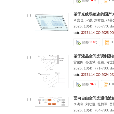
摘要
(
763
)
HT
基于光线场追迹的国产
覃嘉佳
,
宋强
,
刘祥彪
,
张善
2025, 18(4): 756-770.
do
cstr:
32171.14.CO.2025-00
摘要
(
1140
)
H
基于液晶空间光调制器
雷俊阁
,
孙国斌
,
张锦
,
蒋世
2025, 18(4): 771-783.
do
cstr:
32171.14.CO.2024-02
摘要
(
707
)
HT
面向自由空间光通信波
李洪利
,
刘欣悦
,
杜博军
,
曹
2025, 18(4): 784-793.
do