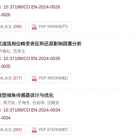
i:
10.37188/CO.EN-2024-0026
-0026
ML全文
(
299
)
PDF 5689KB
(
77
)
气湍流相位畸变表征和还原影响因素分析
乔春红
,
范承玉
i:
10.37188/CO.EN-2024-0035
-0035
ML全文
(
277
)
PDF 4852KB
(
81
)
敏型倾角传感器设计与优化
兴
,
周万欢
,
于海生
,
任如华
,
沈顺安
i:
10.37188/CO.EN-2024-0034
-0034
ML全文
(
263
)
PDF 6782KB
(
87
)