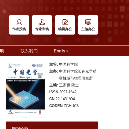
作者投稿
专家审稿
编辑办公
主编办公
明
联系我们
English
主管:
中国科学院
主办:
中国科学院长春光学精
密机械与物理研究所
主编:
王家骐 院士
ISSN
2097-1842
CN
22-1431/O4
CODEN
ZGHUC8