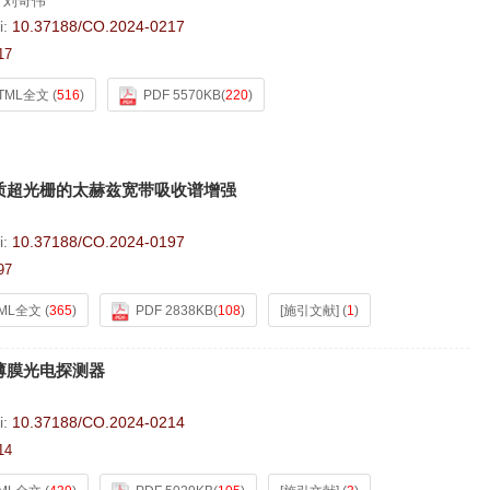
,
刘奇伟
i:
10.37188/CO.2024-0217
17
TML全文
(
516
)
PDF 5570KB
(
220
)
质超光栅的太赫兹宽带吸收谱增强
i:
10.37188/CO.2024-0197
97
ML全文
(
365
)
PDF 2838KB
(
108
)
[施引文献]
(
1
)
薄膜光电探测器
i:
10.37188/CO.2024-0214
14