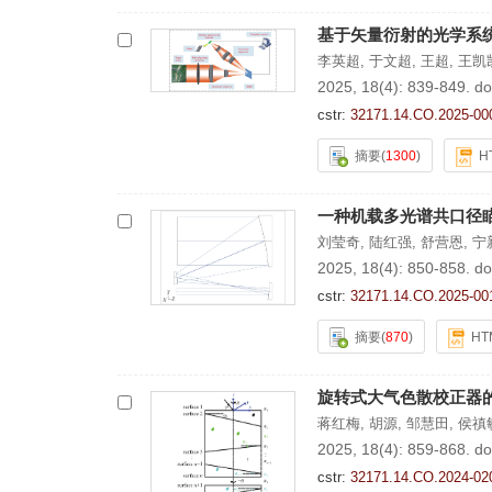
基于矢量衍射的光学系
李英超
,
于文超
,
王超
,
王凯
2025, 18(4): 839-849.
do
cstr:
32171.14.CO.2025-00
摘要
(
1300
)
H
一种机载多光谱共口径
刘莹奇
,
陆红强
,
舒营恩
,
宁
2025, 18(4): 850-858.
do
cstr:
32171.14.CO.2025-00
摘要
(
870
)
HT
旋转式大气色散校正器
蒋红梅
,
胡源
,
邹慧田
,
侯禛
2025, 18(4): 859-868.
do
cstr:
32171.14.CO.2024-02