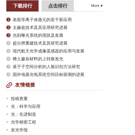
下载排行
点击排行
More
表面等离子体激元的若干新应用
1
太赫兹技术及其应用研究进展
2
光刻曝光系统的现状及发展
3
超分辨重建技术及其研究进展
4
现代航天光学成像遥感器的应用与发展
5
稀土掺杂材料的上转换发光
6
基于子空间分析的人脸识别方法研究
7
国外地基光电系统空间目标探测的进展
8
友情链接
投稿查重
光：科学与应用
光：先进制造
光学精密工程
发光学报