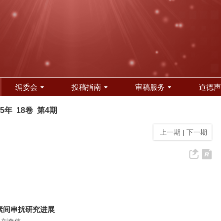
编委会
投稿指南
审稿服务
道德声
25年 18卷 第4期
上一期
|
下一期
素间串扰研究进展