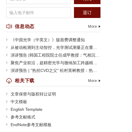
退订
信息动态
More
《中国光学（中英文）》版面费调整通知
从被动检测到主动智控，光学测试测量正在重塑制造边界
演讲预告 |韩国工程院院士任成甲教授：气相沉积功能聚合物薄膜及其器件应用
聚焦产业前沿，超精密光学与微纳加工跨越精度极限
演讲预告 | "热丝CVD之父" 松村英树教授：热丝CVD技术的过去、现在与未来
相关下载
More
文章保密与版权转让证明
中文模板
English Template
参考文献格式
EndNote参考文献模板