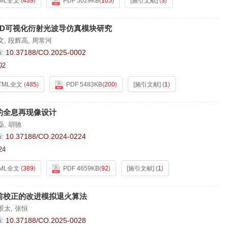
ML全文
(
439
)
PDF 5029KB
(
105
)
[施引文献]
(
3
)
3D可视化衍射光波导仿真模块研究
文
,
段辉高
,
周常河
i:
10.37188/CO.2025-0002
02
TML全文
(
485
)
PDF 5483KB
(
200
)
[施引文献]
(
1
)
的全息再现像设计
磊
,
胡驰
i:
10.37188/CO.2024-0224
24
ML全文
(
389
)
PDF 4659KB
(
92
)
[施引文献]
(
1
)
前校正的改进模拟退火算法
景太
,
张恒
i:
10.37188/CO.2025-0028