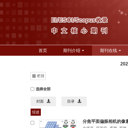
首页
期刊介绍
期刊在线
20
栏目
选择全部
封面
目录
综述
分焦平面偏振相机的像