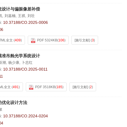
统设计与偏振像差补偿
凯
,
刘嘉楠
,
王祺
,
刘壮
i:
10.37188/CO.2025-0006
06
TML全文
(
409
)
PDF 5324KB
(
106
)
[施引文献]
(
3
)
瞄准吊舱光学系统设计
新潮
,
杨少康
,
卜忠红
i:
10.37188/CO.2025-0011
11
ML全文
(
491
)
PDF 3518KB
(
185
)
[施引文献]
(
2
)
的优化设计方法
敏
i:
10.37188/CO.2024-0204
04