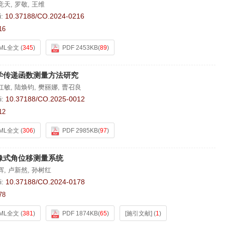
竞天
,
罗敬
,
王维
i:
10.37188/CO.2024-0216
16
ML全文
(
345
)
PDF 2453KB
(
89
)
学传递函数测量方法研究
红敏
,
陆焕钧
,
樊丽娜
,
曹召良
i:
10.37188/CO.2025-0012
12
ML全文
(
306
)
PDF 2985KB
(
97
)
像式角位移测量系统
辉
,
卢新然
,
孙树红
i:
10.37188/CO.2024-0178
78
ML全文
(
381
)
PDF 1874KB
(
65
)
[施引文献]
(
1
)