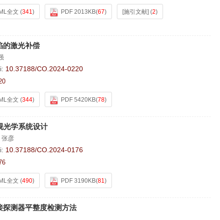
ML全文
(
341
)
PDF 2013KB
(
67
)
[施引文献]
(
2
)
陷的激光补偿
强
i:
10.37188/CO.2024-0220
20
ML全文
(
344
)
PDF 5420KB
(
78
)
结构视光学系统设计
,
张彦
i:
10.37188/CO.2024-0176
76
ML全文
(
490
)
PDF 3190KB
(
81
)
接探测器平整度检测方法