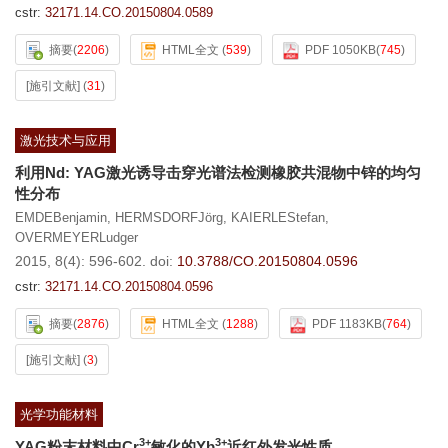
cstr:
32171.14.CO.20150804.0589
摘要
(
2206
)
HTML全文
(
539
)
PDF 1050KB
(
745
)
[施引文献]
(
31
)
激光技术与应用
利用Nd: YAG激光诱导击穿光谱法检测橡胶共混物中锌的均匀
性分布
EMDEBenjamin
,
HERMSDORFJörg
,
KAIERLEStefan
,
OVERMEYERLudger
2015, 8(4): 596-602.
doi:
10.3788/CO.20150804.0596
cstr:
32171.14.CO.20150804.0596
摘要
(
2876
)
HTML全文
(
1288
)
PDF 1183KB
(
764
)
[施引文献]
(
3
)
光学功能材料
3+
3+
YAG粉末材料中Cr
敏化的Yb
近红外发光性质