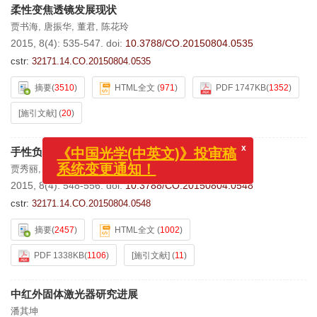
柔性变焦透镜发展现状
贾书海
,
唐振华
,
董君
,
陈花玲
2015, 8(4): 535-547.
doi:
10.3788/CO.20150804.0535
cstr:
32171.14.CO.20150804.0535
摘要
(
3510
)
HTML全文
(
971
)
PDF 1747KB
(
1352
)
[施引文献]
(
20
)
x
《中国光学(中英文)》投审稿
手性负折射率材料的最新进展
系统变更通知！
贾秀丽
,
王晓鸥
,
周忠祥
,
孟庆鑫
2015, 8(4): 548-556.
doi:
10.3788/CO.20150804.0548
cstr:
32171.14.CO.20150804.0548
摘要
(
2457
)
HTML全文
(
1002
)
PDF 1338KB
(
1106
)
[施引文献]
(
11
)
中红外固体激光器研究进展
潘其坤