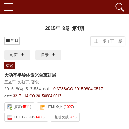
2015年 8卷 第4期
栏目
上一期
|
下一期
封面
目录
综述
大功率半导体激光合束进展
王立军
,
彭航宇
,
张俊
2015, 8(4): 517-534.
doi:
10.3788/CO.20150804.0517
cstr:
32171.14.CO.20150804.0517
摘要
(
4511
)
HTML全文
(
1027
)
PDF 1725KB
(
1486
)
[施引文献]
(
89
)