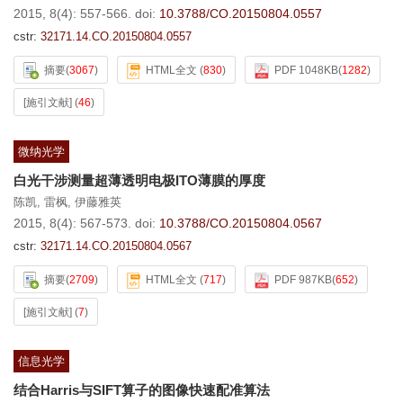
2015, 8(4): 557-566.
doi:
10.3788/CO.20150804.0557
cstr:
32171.14.CO.20150804.0557
摘要
(
3067
)
HTML全文
(
830
)
PDF 1048KB
(
1282
)
[施引文献]
(
46
)
微纳光学
白光干涉测量超薄透明电极ITO薄膜的厚度
陈凯
,
雷枫
,
伊藤雅英
2015, 8(4): 567-573.
doi:
10.3788/CO.20150804.0567
cstr:
32171.14.CO.20150804.0567
摘要
(
2709
)
HTML全文
(
717
)
PDF 987KB
(
652
)
[施引文献]
(
7
)
信息光学
结合Harris与SIFT算子的图像快速配准算法