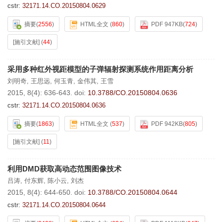
cstr:
32171.14.CO.20150804.0629
摘要
(
2556
)
HTML全文
(
860
)
PDF 947KB
(
724
)
[施引文献]
(
44
)
采用多种红外视距模型的子弹辐射探测系统作用距离分析
刘明奇
,
王思远
,
何玉青
,
金伟其
,
王雪
2015, 8(4): 636-643.
doi:
10.3788/CO.20150804.0636
cstr:
32171.14.CO.20150804.0636
摘要
(
1863
)
HTML全文
(
537
)
PDF 942KB
(
805
)
[施引文献]
(
11
)
利用DMD获取高动态范围图像技术
吕涛
,
付东辉
,
陈小云
,
刘杰
2015, 8(4): 644-650.
doi:
10.3788/CO.20150804.0644
cstr:
32171.14.CO.20150804.0644