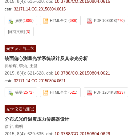
2015, 8(4): 615-620.
doi:
10.3788/CO.20150804.0615
cstr:
32171.14.CO.20150804.0615
摘要
(
1885
)
HTML全文
(
686
)
PDF 1083KB
(
770
)
[施引文献]
(
3
)
光学设计与工艺
镜面偏心测量光学系统设计及其杂光分析
郭帮辉
,
李灿
,
王健
2015, 8(4): 621-628.
doi:
10.3788/CO.20150804.0621
cstr:
32171.14.CO.20150804.0621
摘要
(
2572
)
HTML全文
(
521
)
PDF 1204KB
(
923
)
光学仪器与测试
分布式光纤温度压力传感器设计
徐宁
,
戴明
2015, 8(4): 629-635.
doi:
10.3788/CO.20150804.0629