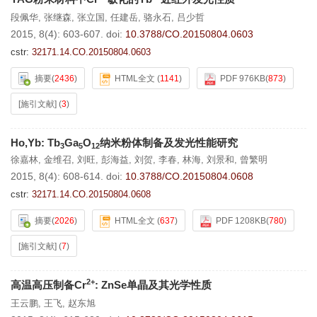
段佩华
,
张继森
,
张立国
,
任建岳
,
骆永石
,
吕少哲
2015, 8(4): 603-607.
doi:
10.3788/CO.20150804.0603
cstr:
32171.14.CO.20150804.0603
摘要
(
2436
)
HTML全文
(
1141
)
PDF 976KB
(
873
)
[施引文献]
(
3
)
Ho,Yb: Tb
Ga
O
纳米粉体制备及发光性能研究
3
5
12
徐嘉林
,
金维召
,
刘旺
,
彭海益
,
刘贺
,
李春
,
林海
,
刘景和
,
曾繁明
2015, 8(4): 608-614.
doi:
10.3788/CO.20150804.0608
cstr:
32171.14.CO.20150804.0608
摘要
(
2026
)
HTML全文
(
637
)
PDF 1208KB
(
780
)
[施引文献]
(
7
)
2+
高温高压制备Cr
: ZnSe单晶及其光学性质
王云鹏
,
王飞
,
赵东旭