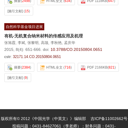
摘要
(
2498
)
HTML全文
(
634
)
PDF 1118KB
(
647
)
[施引文献]
(
15
)
自然科学基金项目进展
有机-无机复合纳米材料的传感应用及机理
张旭霞
,
李斌
,
张黎明
,
高颉
,
李秋艳
,
孟庆华
2015, 8(4): 651-666.
doi:
10.3788/CO.20150804.0651
cstr:
32171.14.CO.20150804.0651
摘要
(
2384
)
HTML全文
(
716
)
PDF 2166KB
(
821
)
[施引文献]
(
9
)
版权所有© 2012《中国光学（中英文）》编辑部
吉ICP备11002662号
投稿问题：0431-84627061（李老师）；财务问题：0431-